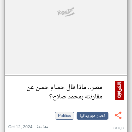
مصر.. ماذا قال حسام حسن عن
مقارنته بمحمد صلاح؟
اخبار موريتانيا
Politics
Oct 12, 2024
منذ سنة
FG17QB