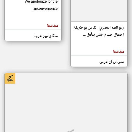
We apologize for the
inconvenience...
klyoum.com
تغيير الدولة
منذ سنة
تعبر
رفع العلم المصري.. تفاعل مع طريقة
مصادر الأخبار من موريتانيا
المقالات
الموجوده
احتفال حسام حسن بتأهل ...
سكاي نيوز عربية
اخبار موريتانيا على مدار الساعة
هنا عن
وجهة
نظر
أهم اخبار موريتانيا العاجلة والمباشرة
كاتبيها.
منذ سنة
سي ان ان عربي