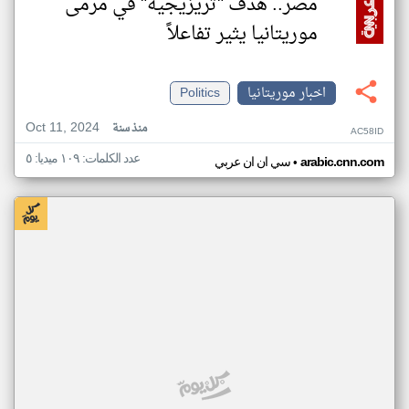
مصر.. هدف "تريزيجيه" في مرمى
موريتانيا يثير تفاعلاً
اخبار موريتانيا
Politics
Oct 11, 2024
منذ سنة
AC58ID
عدد الكلمات: ١٠٩ ميديا: ٥
•
arabic.cnn.com
سي ان ان عربي