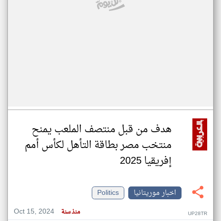
هدف من قبل منتصف الملعب يمنح
منتخب مصر بطاقة التأهل لكأس أمم
إفريقيا 2025
اخبار موريتانيا
Politics
Oct 15, 2024
منذ سنة
UP28TR