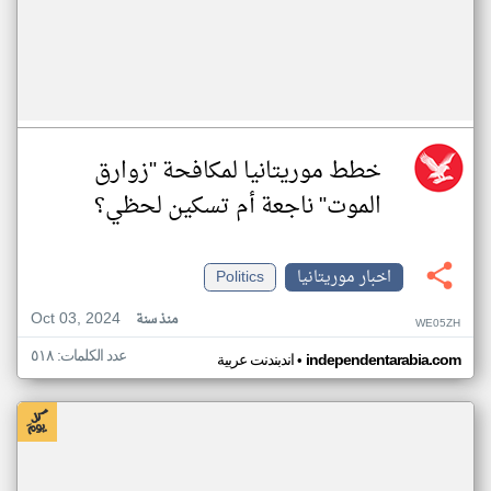
خطط موريتانيا لمكافحة "زوارق
الموت" ناجعة أم تسكين لحظي؟
اخبار موريتانيا
Politics
Oct 03, 2024
منذ سنة
WE05ZH
عدد الكلمات: ٥١٨
•
independentarabia.com
اندبندنت عربية