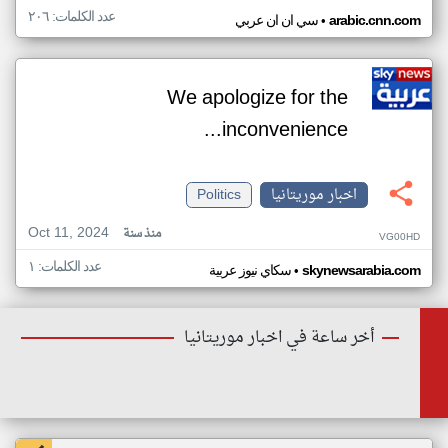
عدد الكلمات: ٢٠٦
•
arabic.cnn.com
سي ان ان عربي
We apologize for the
inconvenience...
اخبار موريتانيا
Politics
Oct 11, 2024
منذ سنة
VG00HD
عدد الكلمات: ١
•
skynewsarabia.com
سكاي نيوز عربية
أخر ساعة في اخبار موريتانيا