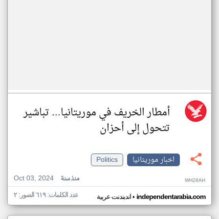
أمطار الخريف في موريتانيا... تباشير
تتحول إلى أحزان
اخبار موريتانيا
Politics
Oct 03, 2024
منذ سنة
WH28AH
عدد الكلمات: ٦١٩ الصور: ٢
•
independentarabia.com
اندبندنت عربية