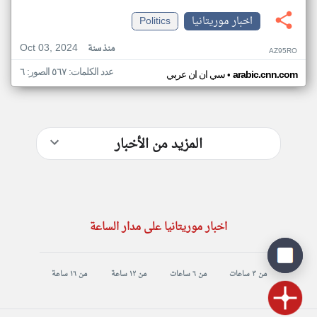
اخبار موريتانيا
Politics
Oct 03, 2024
منذ سنة
AZ95RO
عدد الكلمات: ٥٦٧ الصور: ٦
•
arabic.cnn.com
سي ان ان عربي
المزيد من الأخبار
اخبار موريتانيا على مدار الساعة
من ٣ ساعات
من ٦ ساعات
من ١٢ ساعة
من ١٦ ساعة