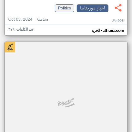
اخبار موريتانيا
Politics
Oct 03, 2024
منذ سنة
UA49OS
عدد الكلمات: ٣٧٩
•
alhurra.com
الحرة