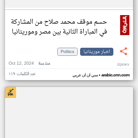
حسم موقف محمد صلاح من المشاركة
في المباراة الثانية بين مصر وموريتانيا
اخبار موريتانيا
Politics
Oct 12, 2024
منذ سنة
ZQ93KV
عدد الكلمات: ١١٩
•
arabic.cnn.com
سي ان ان عربي