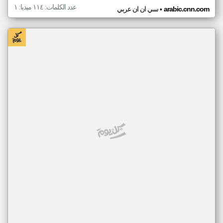
عدد الكلمات: ١١٤ ميديا: ١
•
arabic.cnn.com
سي ان ان عربي