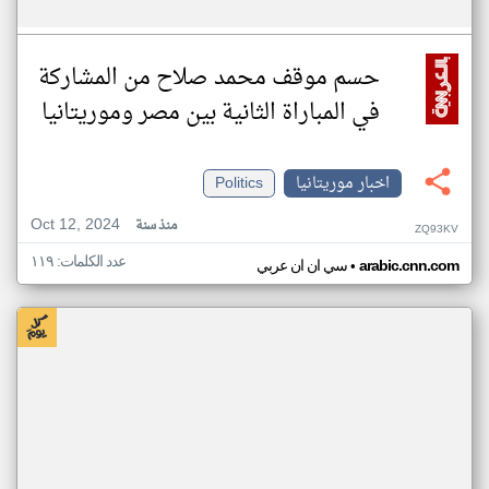
حسم موقف محمد صلاح من المشاركة
في المباراة الثانية بين مصر وموريتانيا
اخبار موريتانيا
Politics
Oct 12, 2024
منذ سنة
ZQ93KV
عدد الكلمات: ١١٩
•
arabic.cnn.com
سي ان ان عربي