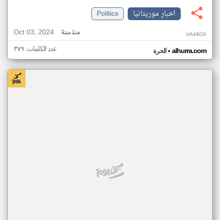
اخبار موريتانيا
Politics
Oct 03, 2024
منذ سنة
UA49OS
عدد الكلمات: ٣٧٩
•
alhurra.com
الحرة