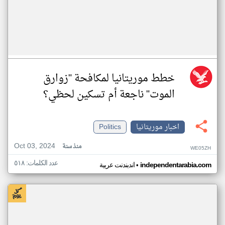
خطط موريتانيا لمكافحة "زوارق
الموت" ناجعة أم تسكين لحظي؟
اخبار موريتانيا
Politics
Oct 03, 2024
منذ سنة
WE05ZH
عدد الكلمات: ٥١٨
•
independentarabia.com
اندبندنت عربية