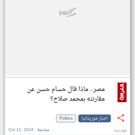
مصر.. ماذا قال حسام حسن عن
مقارنته بمحمد صلاح؟
اخبار موريتانيا
Politics
Oct 12, 2024
منذ سنة
FG17QB