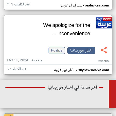
عدد الكلمات: ٢٠٦
•
arabic.cnn.com
سي ان ان عربي
We apologize for the
inconvenience...
اخبار موريتانيا
Politics
Oct 11, 2024
منذ سنة
VG00HD
عدد الكلمات: ١
•
skynewsarabia.com
سكاي نيوز عربية
أخر ساعة في اخبار موريتانيا