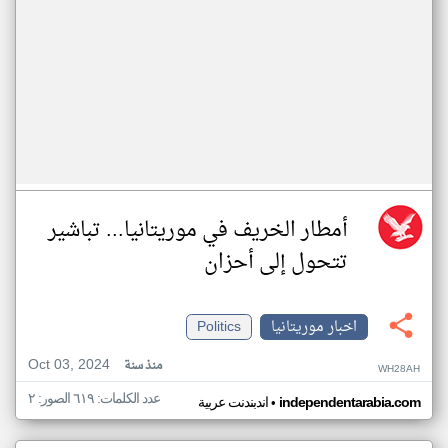
أمطار الخريف في موريتانيا... تباشير
تتحول إلى أحزان
اخبار موريتانيا
Politics
Oct 03, 2024
منذ سنة
WH28AH
عدد الكلمات: ٦١٩ الصور: ٢
•
independentarabia.com
اندبندنت عربية