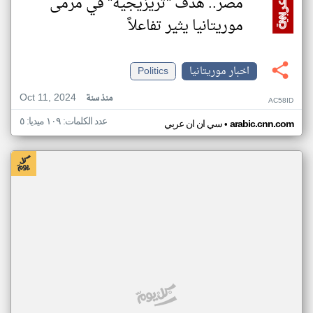
مصر.. هدف "تريزيجيه" في مرمى
موريتانيا يثير تفاعلاً
اخبار موريتانيا
Politics
Oct 11, 2024
منذ سنة
AC58ID
عدد الكلمات: ١٠٩ ميديا: ٥
•
arabic.cnn.com
سي ان ان عربي