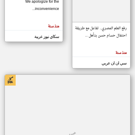
We apologize for the
inconvenience...
klyoum.com
تغيير الدولة
منذ سنة
تعبر
رفع العلم المصري.. تفاعل مع طريقة
مصادر الأخبار من موريتانيا
المقالات
الموجوده
احتفال حسام حسن بتأهل ...
سكاي نيوز عربية
اخبار موريتانيا على مدار الساعة
هنا عن
وجهة
نظر
أهم اخبار موريتانيا العاجلة والمباشرة
كاتبيها.
منذ سنة
سي ان ان عربي