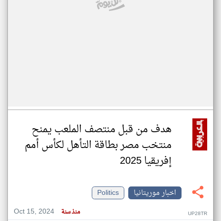
هدف من قبل منتصف الملعب يمنح
منتخب مصر بطاقة التأهل لكأس أمم
إفريقيا 2025
اخبار موريتانيا
Politics
Oct 15, 2024
منذ سنة
UP28TR