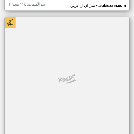
عدد الكلمات: ١١٤ ميديا: ١
•
arabic.cnn.com
سي ان ان عربي