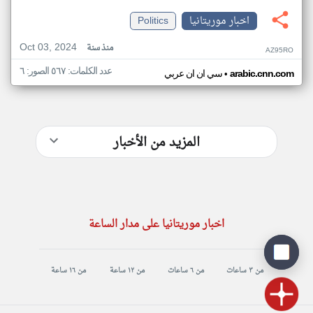
اخبار موريتانيا
Politics
Oct 03, 2024
منذ سنة
AZ95RO
عدد الكلمات: ٥٦٧ الصور: ٦
•
arabic.cnn.com
سي ان ان عربي
المزيد من الأخبار
اخبار موريتانيا على مدار الساعة
من ٣ ساعات
من ٦ ساعات
من ١٢ ساعة
من ١٦ ساعة