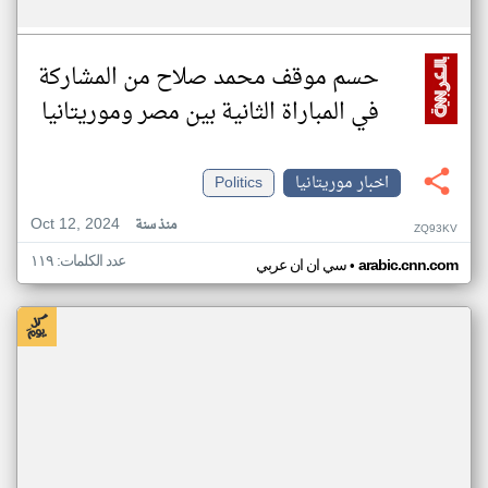
حسم موقف محمد صلاح من المشاركة
في المباراة الثانية بين مصر وموريتانيا
اخبار موريتانيا
Politics
Oct 12, 2024
منذ سنة
ZQ93KV
عدد الكلمات: ١١٩
•
arabic.cnn.com
سي ان ان عربي