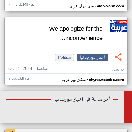
عدد الكلمات: ٢٠٦
•
arabic.cnn.com
سي ان ان عربي
We apologize for the
inconvenience...
اخبار موريتانيا
Politics
Oct 11, 2024
منذ سنة
VG00HD
عدد الكلمات: ١
•
skynewsarabia.com
سكاي نيوز عربية
أخر ساعة في اخبار موريتانيا