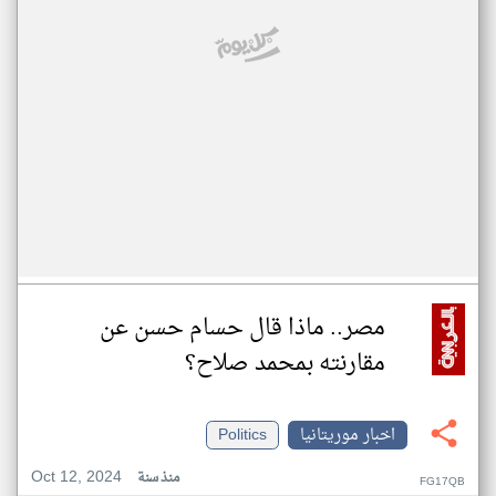
مصر.. ماذا قال حسام حسن عن
مقارنته بمحمد صلاح؟
اخبار موريتانيا
Politics
Oct 12, 2024
منذ سنة
FG17QB