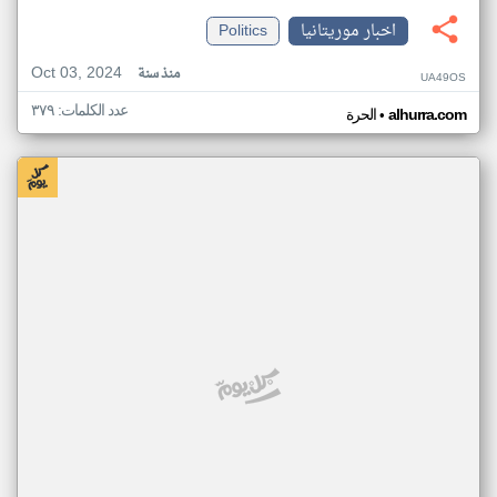
اخبار موريتانيا
Politics
Oct 03, 2024
منذ سنة
UA49OS
عدد الكلمات: ٣٧٩
•
alhurra.com
الحرة