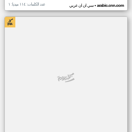
عدد الكلمات: ١١٤ ميديا: ١
•
arabic.cnn.com
سي ان ان عربي