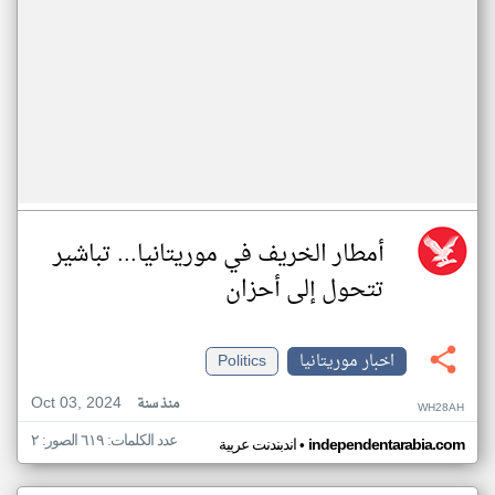
أمطار الخريف في موريتانيا... تباشير
تتحول إلى أحزان
اخبار موريتانيا
Politics
Oct 03, 2024
منذ سنة
WH28AH
عدد الكلمات: ٦١٩ الصور: ٢
•
independentarabia.com
اندبندنت عربية