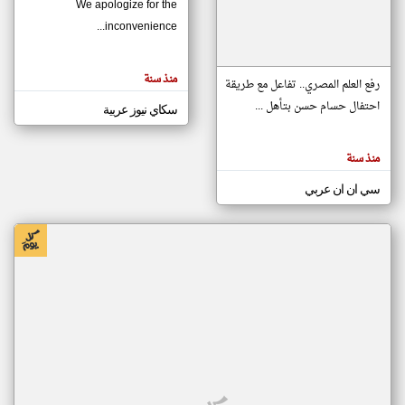
We apologize for the
inconvenience...
klyoum.com
تغيير الدولة
منذ سنة
تعبر
رفع العلم المصري.. تفاعل مع طريقة
مصادر الأخبار من موريتانيا
المقالات
الموجوده
احتفال حسام حسن بتأهل ...
سكاي نيوز عربية
اخبار موريتانيا على مدار الساعة
هنا عن
وجهة
نظر
أهم اخبار موريتانيا العاجلة والمباشرة
كاتبيها.
منذ سنة
سي ان ان عربي