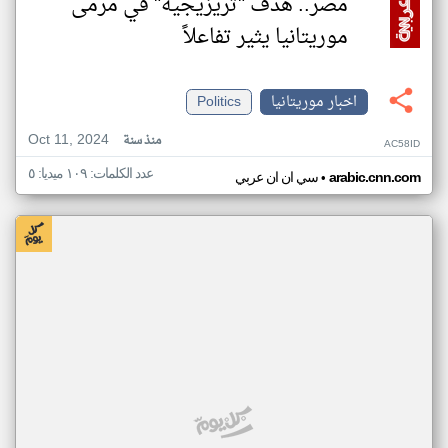
مصر.. هدف "تريزيجيه" في مرمى
موريتانيا يثير تفاعلاً
اخبار موريتانيا
Politics
Oct 11, 2024
منذ سنة
AC58ID
عدد الكلمات: ١٠٩ ميديا: ٥
•
arabic.cnn.com
سي ان ان عربي