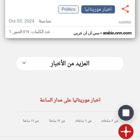
اخبار موريتانيا
Politics
Oct 03, 2024
منذ سنة
AZ95RO
عدد الكلمات: ٥٦٧ الصور: ٦
•
arabic.cnn.com
سي ان ان عربي
المزيد من الأخبار
اخبار موريتانيا على مدار الساعة
من ٣ ساعات
من ٦ ساعات
من ١٢ ساعة
من ١٦ ساعة