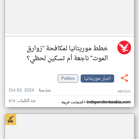
خطط موريتانيا لمكافحة "زوارق
الموت" ناجعة أم تسكين لحظي؟
اخبار موريتانيا
Politics
Oct 03, 2024
منذ سنة
WE05ZH
عدد الكلمات: ٥١٨
•
independentarabia.com
اندبندنت عربية