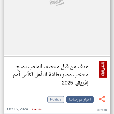
هدف من قبل منتصف الملعب يمنح
منتخب مصر بطاقة التأهل لكأس أمم
إفريقيا 2025
اخبار موريتانيا
Politics
Oct 15, 2024
منذ سنة
UP28TR