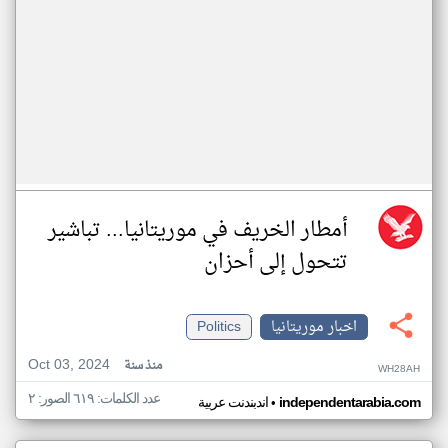
أمطار الخريف في موريتانيا... تباشير
تتحول إلى أحزان
اخبار موريتانيا
Politics
Oct 03, 2024
منذ سنة
WH28AH
عدد الكلمات: ٦١٩ الصور: ٢
•
independentarabia.com
اندبندنت عربية