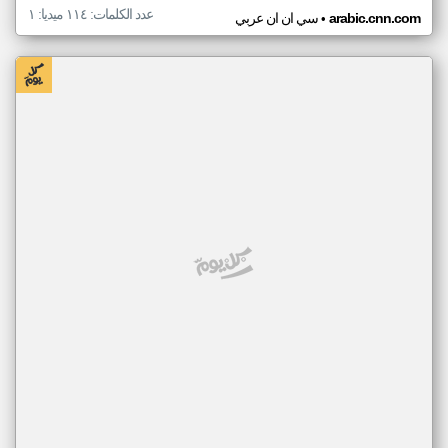
عدد الكلمات: ١١٤ ميديا: ١
•
arabic.cnn.com
سي ان ان عربي