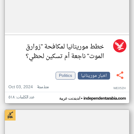
خطط موريتانيا لمكافحة "زوارق
الموت" ناجعة أم تسكين لحظي؟
اخبار موريتانيا
Politics
Oct 03, 2024
منذ سنة
WE05ZH
عدد الكلمات: ٥١٨
•
independentarabia.com
اندبندنت عربية