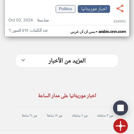
اخبار موريتانيا
Politics
Oct 03, 2024
منذ سنة
AZ95RO
عدد الكلمات: ٥٦٧ الصور: ٦
•
arabic.cnn.com
سي ان ان عربي
المزيد من الأخبار
اخبار موريتانيا على مدار الساعة
من ٣ ساعات
من ٦ ساعات
من ١٢ ساعة
من ١٦ ساعة