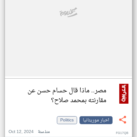
مصر.. ماذا قال حسام حسن عن
مقارنته بمحمد صلاح؟
اخبار موريتانيا
Politics
Oct 12, 2024
منذ سنة
FG17QB