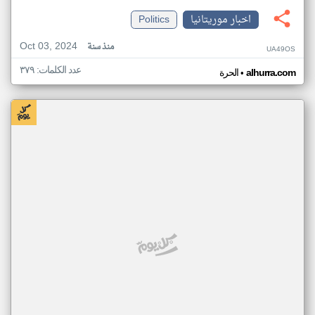
اخبار موريتانيا
Politics
Oct 03, 2024
منذ سنة
UA49OS
عدد الكلمات: ٣٧٩
•
alhurra.com
الحرة