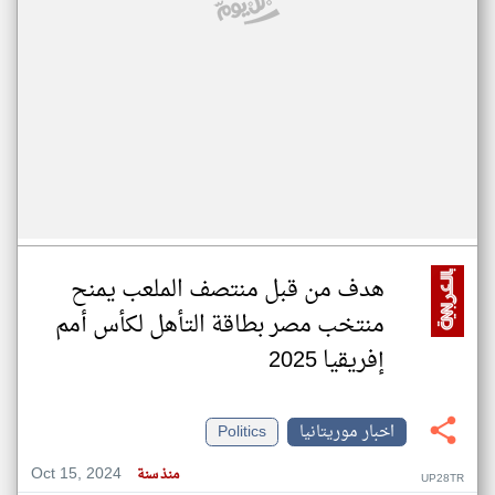
هدف من قبل منتصف الملعب يمنح
منتخب مصر بطاقة التأهل لكأس أمم
إفريقيا 2025
اخبار موريتانيا
Politics
Oct 15, 2024
منذ سنة
UP28TR