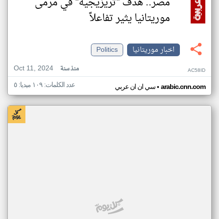
مصر.. هدف "تريزيجيه" في مرمى
موريتانيا يثير تفاعلاً
اخبار موريتانيا
Politics
Oct 11, 2024
منذ سنة
AC58ID
عدد الكلمات: ١٠٩ ميديا: ٥
•
arabic.cnn.com
سي ان ان عربي