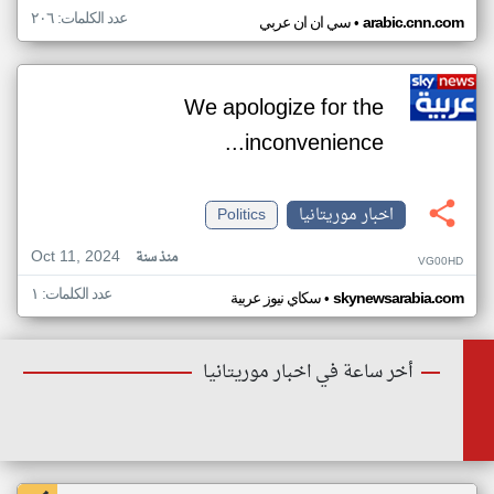
عدد الكلمات: ٢٠٦
•
arabic.cnn.com
سي ان ان عربي
We apologize for the
inconvenience...
اخبار موريتانيا
Politics
Oct 11, 2024
منذ سنة
VG00HD
عدد الكلمات: ١
•
skynewsarabia.com
سكاي نيوز عربية
أخر ساعة في اخبار موريتانيا