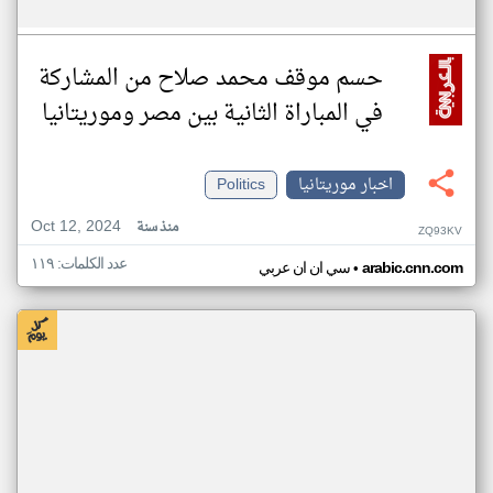
حسم موقف محمد صلاح من المشاركة
في المباراة الثانية بين مصر وموريتانيا
اخبار موريتانيا
Politics
Oct 12, 2024
منذ سنة
ZQ93KV
عدد الكلمات: ١١٩
•
arabic.cnn.com
سي ان ان عربي