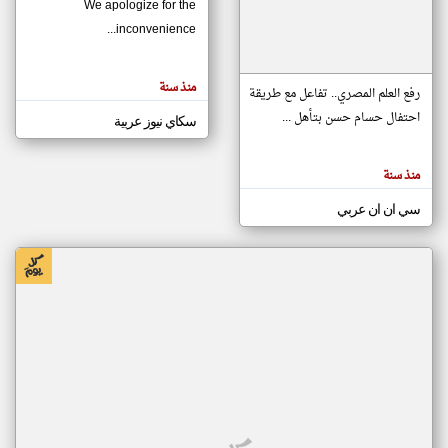
We apologize for the
inconvenience...
klyoum.com
تغيير الدولة
منذ سنة
تعبر
رفع العلم المصري.. تفاعل مع طريقة
مصادر الأخبار من موريتانيا
المقالات
الموجوده
احتفال حسام حسن بتأهل ...
سكاي نيوز عربية
اخبار موريتانيا على مدار الساعة
هنا عن
وجهة
نظر
أهم اخبار موريتانيا العاجلة والمباشرة
كاتبيها.
منذ سنة
سي ان ان عربي