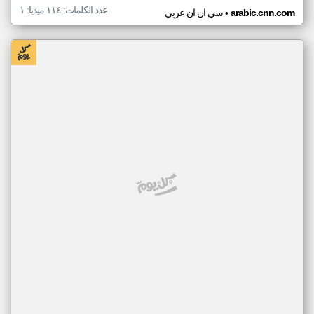
عدد الكلمات: ١١٤ ميديا: ١
•
arabic.cnn.com
سي ان ان عربي