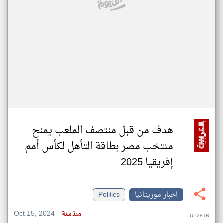
هدف من قبل منتصف الملعب يمنح
منتخب مصر بطاقة التأهل لكأس أمم
إفريقيا 2025
اخبار موريتانيا
Politics
Oct 15, 2024
منذ سنة
UP28TR