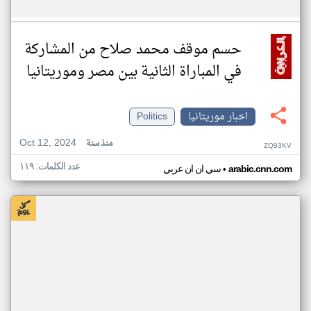
حسم موقف محمد صلاح من المشاركة
في المباراة الثانية بين مصر وموريتانيا
اخبار موريتانيا
Politics
Oct 12, 2024
منذ سنة
ZQ93KV
عدد الكلمات: ١١٩
•
arabic.cnn.com
سي ان ان عربي