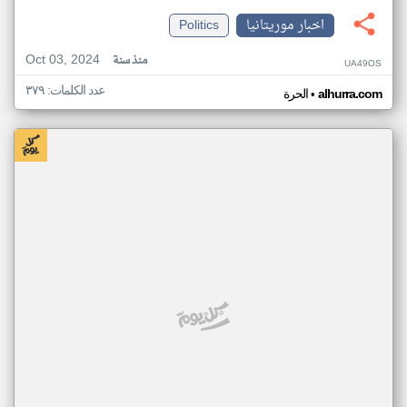
اخبار موريتانيا
Politics
Oct 03, 2024
منذ سنة
UA49OS
عدد الكلمات: ٣٧٩
•
alhurra.com
الحرة