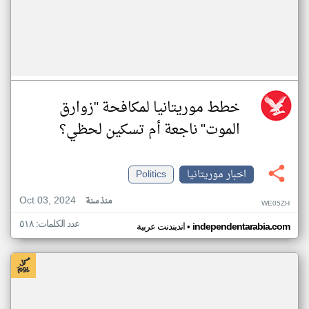
خطط موريتانيا لمكافحة "زوارق
الموت" ناجعة أم تسكين لحظي؟
اخبار موريتانيا
Politics
Oct 03, 2024
منذ سنة
WE05ZH
عدد الكلمات: ٥١٨
•
independentarabia.com
اندبندنت عربية