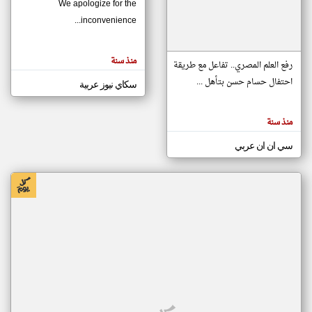
We apologize for the
inconvenience...
klyoum.com
تغيير الدولة
منذ سنة
تعبر
رفع العلم المصري.. تفاعل مع طريقة
مصادر الأخبار من موريتانيا
المقالات
الموجوده
احتفال حسام حسن بتأهل ...
سكاي نيوز عربية
اخبار موريتانيا على مدار الساعة
هنا عن
وجهة
نظر
أهم اخبار موريتانيا العاجلة والمباشرة
كاتبيها.
منذ سنة
سي ان ان عربي