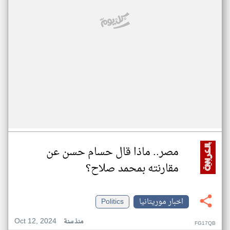
مصر.. ماذا قال حسام حسن عن
مقارنته بمحمد صلاح؟
اخبار موريتانيا
Politics
Oct 12, 2024
منذ سنة
FG17QB