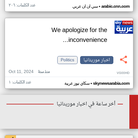
عدد الكلمات: ٢٠٦
•
arabic.cnn.com
سي ان ان عربي
We apologize for the
inconvenience...
اخبار موريتانيا
Politics
Oct 11, 2024
منذ سنة
VG00HD
عدد الكلمات: ١
•
skynewsarabia.com
سكاي نيوز عربية
أخر ساعة في اخبار موريتانيا