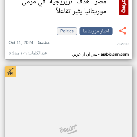
مصر.. هدف "تريزيجيه" في مرمى
موريتانيا يثير تفاعلاً
اخبار موريتانيا
Politics
Oct 11, 2024
منذ سنة
AC58ID
عدد الكلمات: ١٠٩ ميديا: ٥
•
arabic.cnn.com
سي ان ان عربي