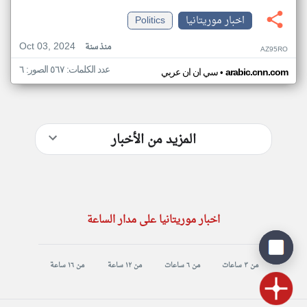
اخبار موريتانيا
Politics
Oct 03, 2024
منذ سنة
AZ95RO
عدد الكلمات: ٥٦٧ الصور: ٦
•
arabic.cnn.com
سي ان ان عربي
المزيد من الأخبار
اخبار موريتانيا على مدار الساعة
من ٣ ساعات
من ٦ ساعات
من ١٢ ساعة
من ١٦ ساعة