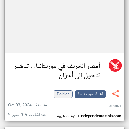
أمطار الخريف في موريتانيا... تباشير
تتحول إلى أحزان
اخبار موريتانيا
Politics
Oct 03, 2024
منذ سنة
WH28AH
عدد الكلمات: ٦١٩ الصور: ٢
•
independentarabia.com
اندبندنت عربية