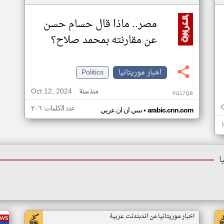
مصر.. ماذا قال حسام حسن
عن مقارنته بمحمد صلاح؟
اخبار موريتانيا
Politics
Oct 12, 2024
منذ سنة
FG17QB
عدد الكلمات: ٢٠٦
•
arabic.cnn.com
سي ان ان عربي
ا
اخبار موريتانيا من اندبندنت عربية