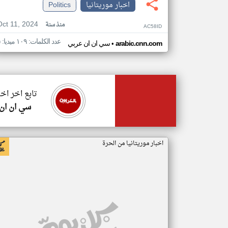
اخبار موريتانيا
Politics
Oct 11, 2024
منذ سنة
AC58ID
عدد الكلمات: ١٠٩ ميديا: ٥
•
arabic.cnn.com
سي ان ان عربي
تابع اخر اخب
سي ان ان
اخبار موريتانيا من الحرة