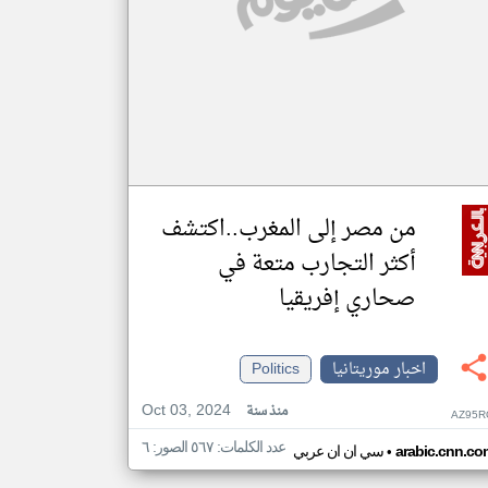
من مصر إلى المغرب..اكتشف
أكثر التجارب متعة في
صحاري إفريقيا
اخبار موريتانيا
Politics
Oct 03, 2024
منذ سنة
AZ95R
عدد الكلمات: ٥٦٧ الصور: ٦
•
arabic.cnn.co
سي ان ان عربي