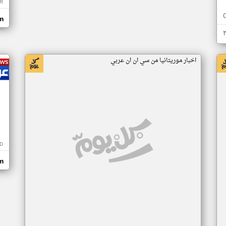
R
m
اخبار موريتانيا من سي ان ان عربي
D
m