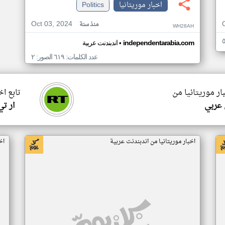
اخبار موريتانيا
Politics
Oct 03, 2024
منذ سنة
WH28AH
•
independentarabia.com
اندبندنت عربية
عدد الكلمات: ٦١٩ الصور: ٢
ار موريتانيا من
تابع اخ
 عربي
ار ت
اخبار موريتانيا من اندبندنت عربية
اخ