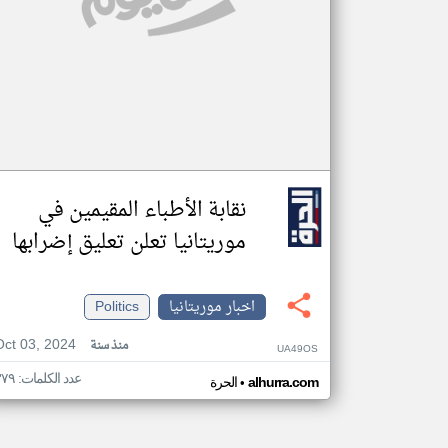
نقابة الأطباء المقيمين في
موريتانيا تعلن تعليق إضرابها
اخبار موريتانيا
Politics
Oct 03, 2024
منذ سنة
UA49OS
عدد الكلمات: ٣٧٩
•
alhurra.com
الحرة