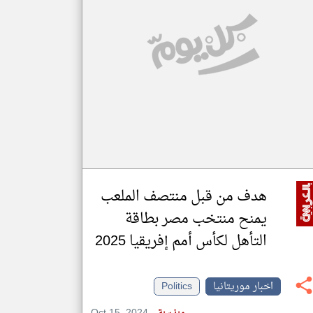
klyoum.com
تغيير الدولة
مصادر الأخبار من موريتانيا
اخبار موريتانيا على مدار الساعة
أهم اخبار موريتانيا العاجلة والمباشرة
هدف من قبل منتصف الملعب
يمنح منتخب مصر بطاقة
التأهل لكأس أمم إفريقيا 2025
اخبار موريتانيا
Politics