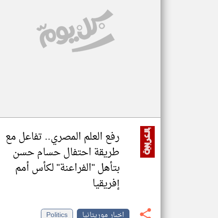
تعبر
المقالات
الموجوده
هنا عن
وجهة
نظر
كاتبيها.
رفع العلم المصري.. تفاعل مع
طريقة احتفال حسام حسن
بتأهل "الفراعنة" لكأس أمم
إفريقيا
اخبار موريتانيا
Politics