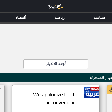
سياسة
رياضة
أقتصاد
أجدد الاخبار
بان الصحراء
اخ
We apologize for the
inconvenience...