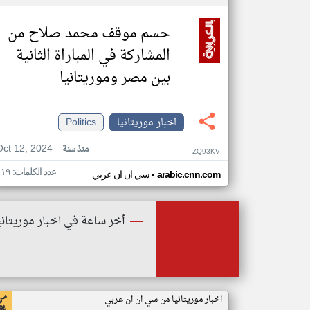
حسم موقف محمد صلاح من
المشاركة في المباراة الثانية
بين مصر وموريتانيا
اخبار موريتانيا
Politics
Oct 12, 2024
منذ سنة
ZQ93KV
عدد الكلمات: ١١٩
•
arabic.cnn.com
سي ان ان عربي
أخر ساعة في اخبار موريتاني
اخبار موريتانيا من سي ان ان عربي