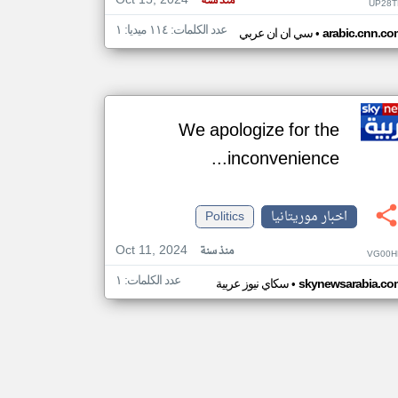
Oct 15, 2024
منذ سنة
UP28T
عدد الكلمات: ١١٤ ميديا: ١
•
arabic.cnn.co
سي ان ان عربي
We apologize for the
inconvenience...
اخبار موريتانيا
Politics
Oct 11, 2024
منذ سنة
VG00H
عدد الكلمات: ١
•
skynewsarabia.co
سكاي نيوز عربية