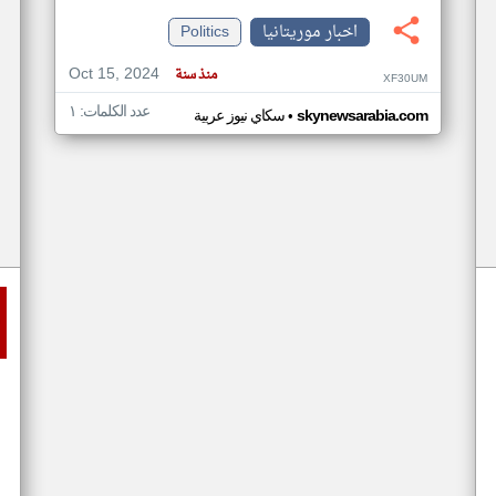
اخبار موريتانيا
Politics
Oct 15, 2024
منذ سنة
XF30UM
عدد الكلمات: ١
•
skynewsarabia.com
سكاي نيوز عربية