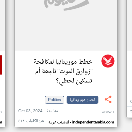
خطط موريتانيا لمكافحة
"زوارق الموت" ناجعة أم
تسكين لحظي؟
اخبار موريتانيا
Politics
Oct 03, 2024
منذ سنة
O
WE05ZH
عدد الكلمات: ٥١٨
•
independentarabia.com
اندبندنت عربية
m