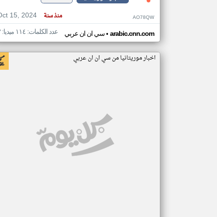
Oct 15, 2024
منذ سنة
AO78QW
عدد الكلمات: ١١٤ ميديا: ٣
•
arabic.cnn.com
سي ان ان عربي
اخبار موريتانيا من سي ان ان عربي