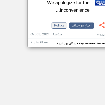
We apologize for the
inconvenience...
اخبار موريتانيا
Politics
Oct 03, 2024
منذ سنة
BY84X
عدد الكلمات: ١
•
skynewsarabia.co
سكاي نيوز عربية