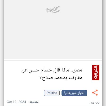
مصر.. ماذا قال حسام حسن عن
مقارنته بمحمد صلاح؟
اخبار موريتانيا
Politics
Oct 12, 2024
منذ سنة
FG17QB