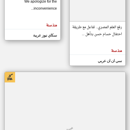
We apologize for the
inconvenience...
klyoum.com
تغيير الدولة
منذ سنة
تعبر
رفع العلم المصري.. تفاعل مع طريقة
مصادر الأخبار من موريتانيا
المقالات
الموجوده
احتفال حسام حسن بتأهل ...
سكاي نيوز عربية
اخبار موريتانيا على مدار الساعة
هنا عن
وجهة
نظر
أهم اخبار موريتانيا العاجلة والمباشرة
كاتبيها.
منذ سنة
سي ان ان عربي