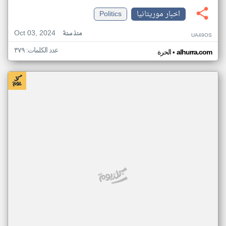
اخبار موريتانيا
Politics
Oct 03, 2024
منذ سنة
UA49OS
عدد الكلمات: ٣٧٩
•
alhurra.com
الحرة