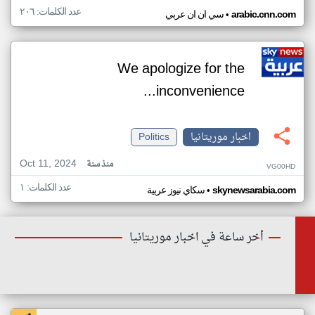
عدد الكلمات: ٢٠٦
•
arabic.cnn.com
سي ان ان عربي
We apologize for the
inconvenience...
اخبار موريتانيا
Politics
Oct 11, 2024
منذ سنة
VG00HD
عدد الكلمات: ١
•
skynewsarabia.com
سكاي نيوز عربية
أخر ساعة في اخبار موريتانيا