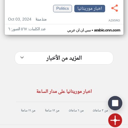
اخبار موريتانيا
Politics
Oct 03, 2024
منذ سنة
AZ95RO
عدد الكلمات: ٥٦٧ الصور: ٦
•
arabic.cnn.com
سي ان ان عربي
المزيد من الأخبار
اخبار موريتانيا على مدار الساعة
من ٣ ساعات
من ٦ ساعات
من ١٢ ساعة
من ١٦ ساعة