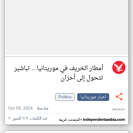
أمطار الخريف في موريتانيا... تباشير
تتحول إلى أحزان
اخبار موريتانيا
Politics
Oct 03, 2024
منذ سنة
WH28AH
عدد الكلمات: ٦١٩ الصور: ٢
•
independentarabia.com
اندبندنت عربية