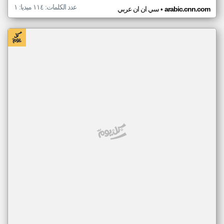
عدد الكلمات: ١١٤ ميديا: ١
•
arabic.cnn.com
سي ان ان عربي