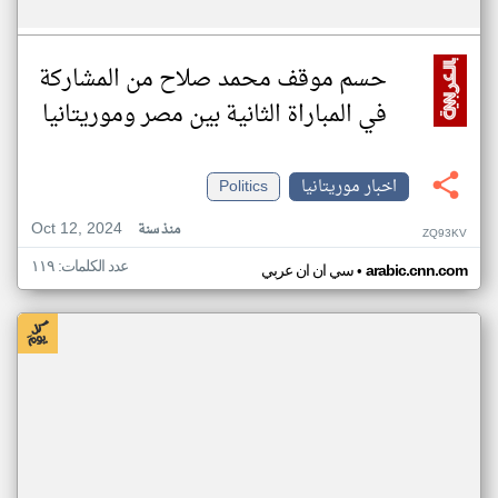
حسم موقف محمد صلاح من المشاركة
في المباراة الثانية بين مصر وموريتانيا
اخبار موريتانيا
Politics
Oct 12, 2024
منذ سنة
ZQ93KV
عدد الكلمات: ١١٩
•
arabic.cnn.com
سي ان ان عربي