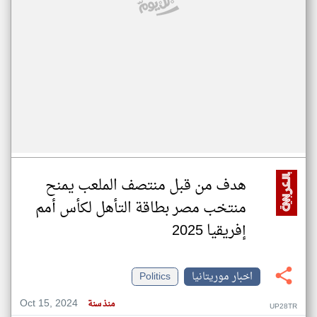
هدف من قبل منتصف الملعب يمنح
منتخب مصر بطاقة التأهل لكأس أمم
إفريقيا 2025
اخبار موريتانيا
Politics
Oct 15, 2024
منذ سنة
UP28TR