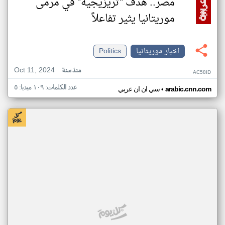
مصر.. هدف "تريزيجيه" في مرمى
موريتانيا يثير تفاعلاً
اخبار موريتانيا
Politics
Oct 11, 2024
منذ سنة
AC58ID
عدد الكلمات: ١٠٩ ميديا: ٥
•
arabic.cnn.com
سي ان ان عربي