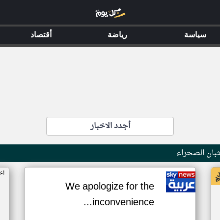
سياسة
رياضة
أقتصاد
أجدد الاخبار
بان الصحراء
اخ
We apologize for the
inconvenience...