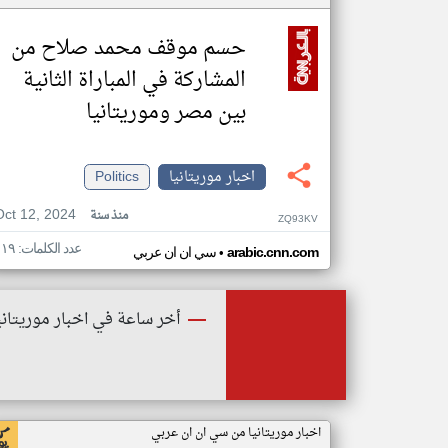
حسم موقف محمد صلاح من
المشاركة في المباراة الثانية
بين مصر وموريتانيا
اخبار موريتانيا
Politics
Oct 12, 2024
منذ سنة
ZQ93KV
عدد الكلمات: ١١٩
•
arabic.cnn.com
سي ان ان عربي
أخر ساعة في اخبار موريتاني
اخبار موريتانيا من سي ان ان عربي