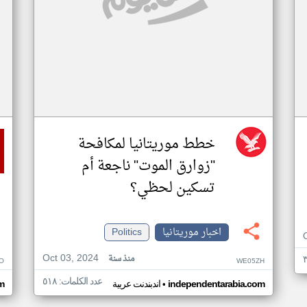
خطط موريتانيا لمكافحة
"زوارق الموت" ناجعة أم
تسكين لحظي؟
اخبار موريتانيا
Politics
Oct 03, 2024
منذ سنة
O
WE05ZH
عدد الكلمات: ٥١٨
•
independentarabia.com
اندبندنت عربية
m