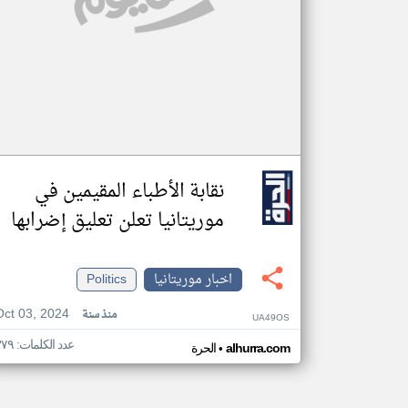
نقابة الأطباء المقيمين في
موريتانيا تعلن تعليق إضرابها
اخبار موريتانيا
Politics
Oct 03, 2024
منذ سنة
UA49OS
عدد الكلمات: ٣٧٩
•
alhurra.com
الحرة