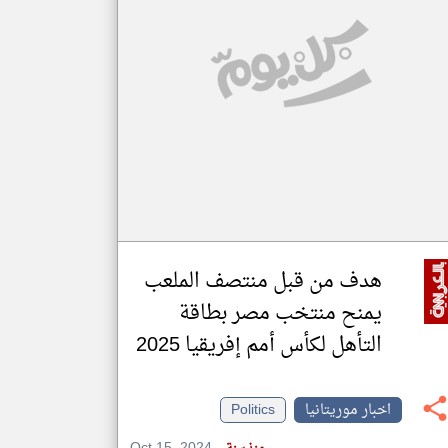
klyoum.com
تغيير الدولة
مصادر الأخبار من موريتانيا
اخبار موريتانيا على مدار الساعة
أهم اخبار موريتانيا العاجلة والمباشرة
هدف من قبل منتصف الملعب
يمنح منتخب مصر بطاقة
التأهل لكأس أمم إفريقيا 2025
اخبار موريتانيا
Politics