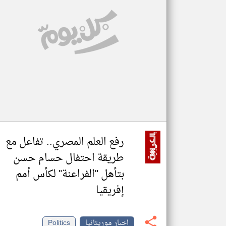
تعبر
المقالات
الموجوده
هنا عن
وجهة
نظر
كاتبيها.
رفع العلم المصري.. تفاعل مع
طريقة احتفال حسام حسن
بتأهل "الفراعنة" لكأس أمم
إفريقيا
اخبار موريتانيا
Politics