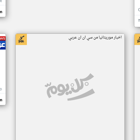
R
m
اخبار موريتانيا من سي ان ان عربي
D
m