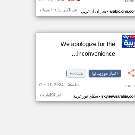
Oct 15, 2024
منذ سنة
UP28T
عدد الكلمات: ١١٤ ميديا: ١
•
arabic.cnn.co
سي ان ان عربي
We apologize for the
inconvenience...
اخبار موريتانيا
Politics
Oct 11, 2024
منذ سنة
VG00H
عدد الكلمات: ١
•
skynewsarabia.co
سكاي نيوز عربية