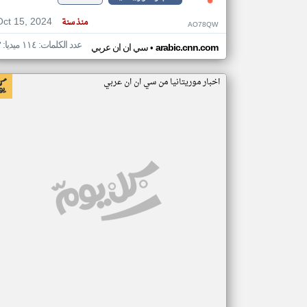
Oct 15, 2024
منذ سنة
AO78QW
عدد الكلمات: ١١٤ ميديا: ٣
•
arabic.cnn.com
سي ان ان عربي
اخبار موريتانيا من سي ان ان عربي