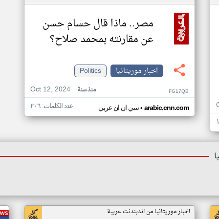
مصر.. ماذا قال حسام حسن
عن مقارنته بمحمد صلاح؟
اخبار موريتانيا
Politics
Oct 12, 2024
منذ سنة
FG17QB
عدد الكلمات: ٢٠٦
•
arabic.cnn.com
سي ان ان عربي
ا
اخبار موريتانيا من اندبندنت عربية