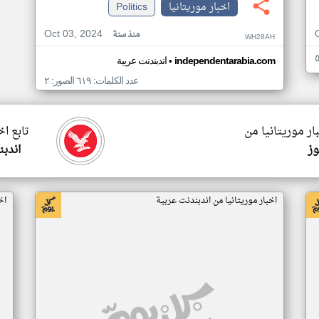
اخبار موريتانيا
Politics
Oct 03, 2024
منذ سنة
WH28AH
•
independentarabia.com
اندبندنت عربية
عدد الكلمات: ٦١٩ الصور: ٢
ار موريتانيا من
تابع اخ
وز
اندبن
اخبار موريتانيا من اندبندنت عربية
اخ