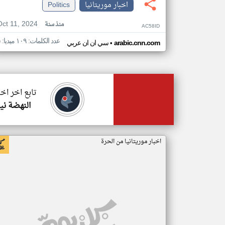
اخبار موريتانيا
Politics
Oct 11, 2024
منذ سنة
AC58ID
عدد الكلمات: ١٠٩ ميديا: ٥
•
arabic.cnn.com
سي ان ان عربي
تابع اخر اخب
النهضة ني
اخبار موريتانيا من الحرة