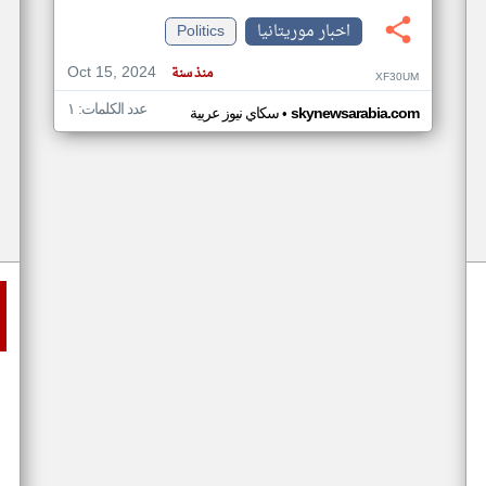
اخبار موريتانيا
Politics
Oct 15, 2024
منذ سنة
XF30UM
عدد الكلمات: ١
•
skynewsarabia.com
سكاي نيوز عربية