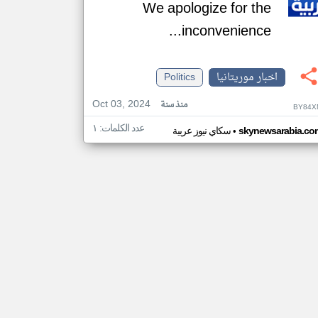
We apologize for the
inconvenience...
اخبار موريتانيا
Politics
Oct 03, 2024
منذ سنة
BY84X
عدد الكلمات: ١
•
skynewsarabia.co
سكاي نيوز عربية