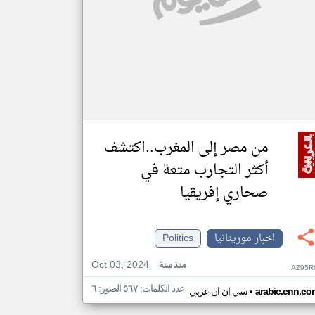
من مصر إلى المغرب..اكتشف
أكثر التجارب متعة في
صحاري إفريقيا
اخبار موريتانيا
Politics
Oct 03, 2024
منذ سنة
AZ95R
عدد الكلمات: ٥٦٧ الصور: ٦
•
arabic.cnn.co
سي ان ان عربي