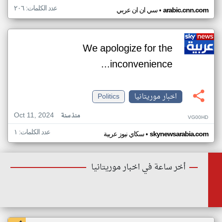
عدد الكلمات: ٢٠٦
•
arabic.cnn.com
سي ان ان عربي
We apologize for the
inconvenience...
اخبار موريتانيا
Politics
Oct 11, 2024
منذ سنة
VG00HD
عدد الكلمات: ١
•
skynewsarabia.com
سكاي نيوز عربية
أخر ساعة في اخبار موريتانيا