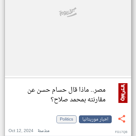
مصر.. ماذا قال حسام حسن عن
مقارنته بمحمد صلاح؟
اخبار موريتانيا
Politics
Oct 12, 2024
منذ سنة
FG17QB