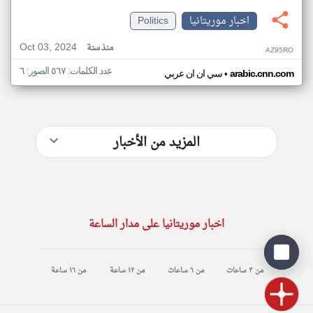
اخبار موريتانيا
Politics
Oct 03, 2024
منذ سنة
AZ95RO
عدد الكلمات: ٥٦٧ الصور: ٦
•
arabic.cnn.com
سي ان ان عربي
المزيد من الأخبار
اخبار موريتانيا على مدار الساعة
من ٣ ساعات
من ٦ ساعات
من ١٢ ساعة
من ١٦ ساعة