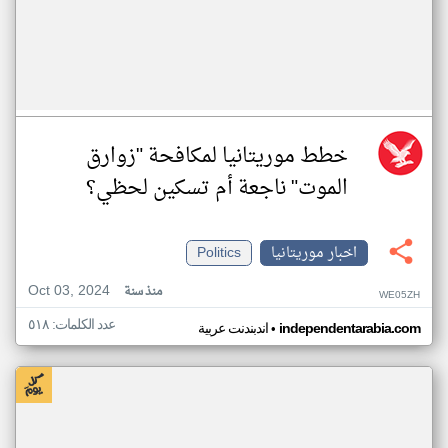
خطط موريتانيا لمكافحة "زوارق
الموت" ناجعة أم تسكين لحظي؟
اخبار موريتانيا
Politics
Oct 03, 2024
منذ سنة
WE05ZH
عدد الكلمات: ٥١٨
•
independentarabia.com
اندبندنت عربية