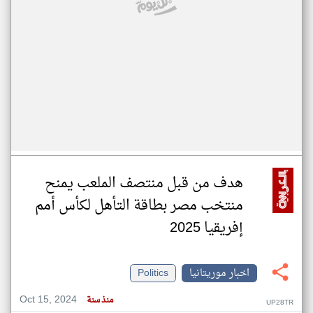
هدف من قبل منتصف الملعب يمنح
منتخب مصر بطاقة التأهل لكأس أمم
إفريقيا 2025
اخبار موريتانيا
Politics
Oct 15, 2024
منذ سنة
UP28TR