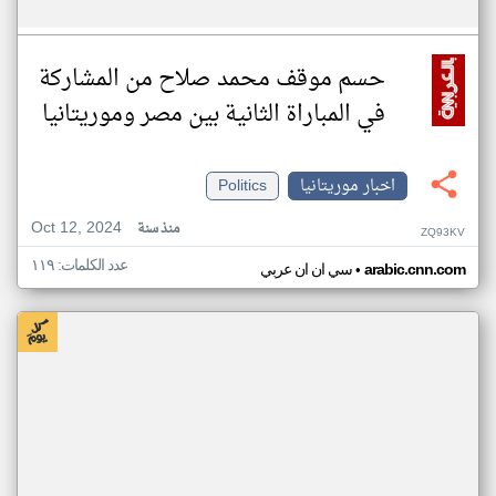
حسم موقف محمد صلاح من المشاركة
في المباراة الثانية بين مصر وموريتانيا
اخبار موريتانيا
Politics
Oct 12, 2024
منذ سنة
ZQ93KV
عدد الكلمات: ١١٩
•
arabic.cnn.com
سي ان ان عربي