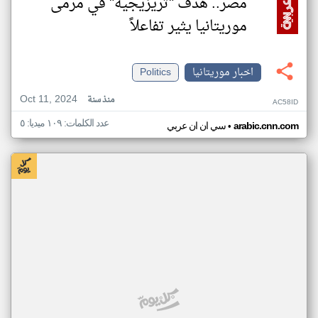
مصر.. هدف "تريزيجيه" في مرمى
موريتانيا يثير تفاعلاً
اخبار موريتانيا
Politics
Oct 11, 2024
منذ سنة
AC58ID
عدد الكلمات: ١٠٩ ميديا: ٥
•
arabic.cnn.com
سي ان ان عربي