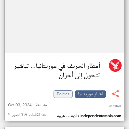
أمطار الخريف في موريتانيا... تباشير
تتحول إلى أحزان
اخبار موريتانيا
Politics
Oct 03, 2024
منذ سنة
WH28AH
عدد الكلمات: ٦١٩ الصور: ٢
•
independentarabia.com
اندبندنت عربية