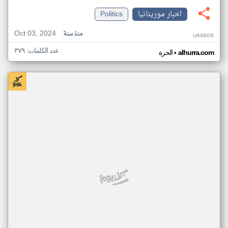
اخبار موريتانيا
Politics
Oct 03, 2024
منذ سنة
UA49OS
عدد الكلمات: ٣٧٩
•
alhurra.com
الحرة