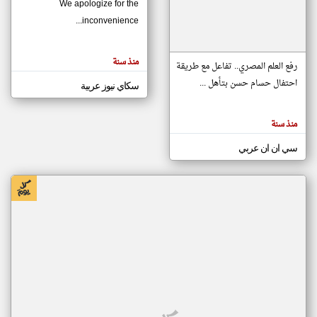
We apologize for the
inconvenience...
klyoum.com
تغيير الدولة
منذ سنة
تعبر
رفع العلم المصري.. تفاعل مع طريقة
مصادر الأخبار من موريتانيا
المقالات
الموجوده
احتفال حسام حسن بتأهل ...
سكاي نيوز عربية
اخبار موريتانيا على مدار الساعة
هنا عن
وجهة
نظر
أهم اخبار موريتانيا العاجلة والمباشرة
كاتبيها.
منذ سنة
سي ان ان عربي