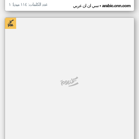
عدد الكلمات: ١١٤ ميديا: ١
•
arabic.cnn.com
سي ان ان عربي