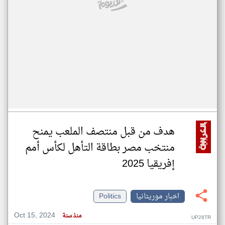
هدف من قبل منتصف الملعب يمنح
منتخب مصر بطاقة التأهل لكأس أمم
إفريقيا 2025
اخبار موريتانيا
Politics
Oct 15, 2024
منذ سنة
UP28TR