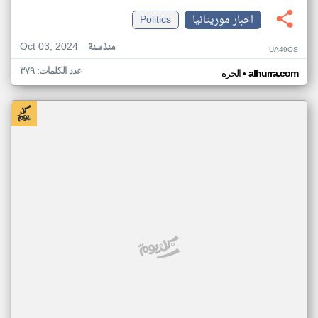
اخبار موريتانيا
Politics
Oct 03, 2024
منذ سنة
UA49OS
عدد الكلمات: ٣٧٩
•
alhurra.com
الحرة