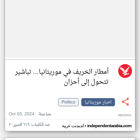
أمطار الخريف في موريتانيا... تباشير
تتحول إلى أحزان
اخبار موريتانيا
Politics
Oct 03, 2024
منذ سنة
WH28AH
عدد الكلمات: ٦١٩ الصور: ٢
•
independentarabia.com
اندبندنت عربية