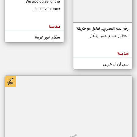
We apologize for the
inconvenience...
klyoum.com
تغيير الدولة
منذ سنة
تعبر
رفع العلم المصري.. تفاعل مع طريقة
مصادر الأخبار من موريتانيا
المقالات
الموجوده
احتفال حسام حسن بتأهل ...
سكاي نيوز عربية
اخبار موريتانيا على مدار الساعة
هنا عن
وجهة
نظر
أهم اخبار موريتانيا العاجلة والمباشرة
كاتبيها.
منذ سنة
سي ان ان عربي