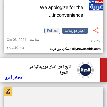
We apologize for the
inconvenience...
اخبار موريتانيا
Politics
Oct 03, 2024
منذ سنة
BY84XM
عدد الكلمات: ١
•
skynewsarabia.com
سكاي نيوز عربية
تابع اخر اخبار موريتانيا من
الحرة
مصادر أخرى