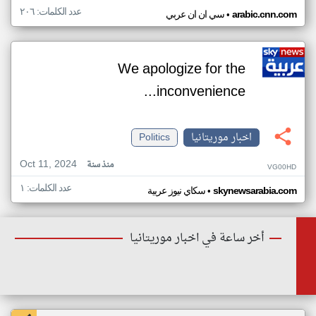
عدد الكلمات: ٢٠٦
•
arabic.cnn.com
سي ان ان عربي
We apologize for the
inconvenience...
اخبار موريتانيا
Politics
Oct 11, 2024
منذ سنة
VG00HD
عدد الكلمات: ١
•
skynewsarabia.com
سكاي نيوز عربية
أخر ساعة في اخبار موريتانيا