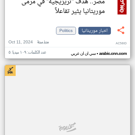
مصر.. هدف "تريزيجيه" في مرمى
موريتانيا يثير تفاعلاً
اخبار موريتانيا
Politics
Oct 11, 2024
منذ سنة
AC58ID
عدد الكلمات: ١٠٩ ميديا: ٥
•
arabic.cnn.com
سي ان ان عربي