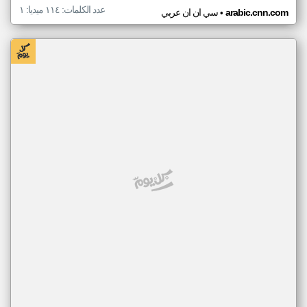
عدد الكلمات: ١١٤ ميديا: ١
•
arabic.cnn.com
سي ان ان عربي