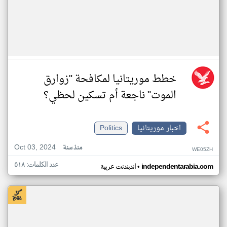
خطط موريتانيا لمكافحة "زوارق
الموت" ناجعة أم تسكين لحظي؟
اخبار موريتانيا
Politics
Oct 03, 2024
منذ سنة
WE05ZH
عدد الكلمات: ٥١٨
•
independentarabia.com
اندبندنت عربية