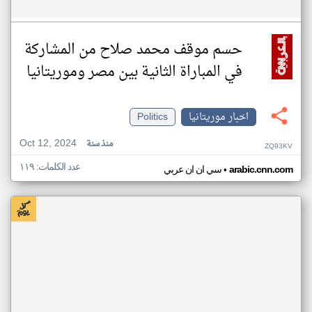
حسم موقف محمد صلاح من المشاركة
في المباراة الثانية بين مصر وموريتانيا
اخبار موريتانيا
Politics
Oct 12, 2024
منذ سنة
ZQ93KV
عدد الكلمات: ١١٩
•
arabic.cnn.com
سي ان ان عربي