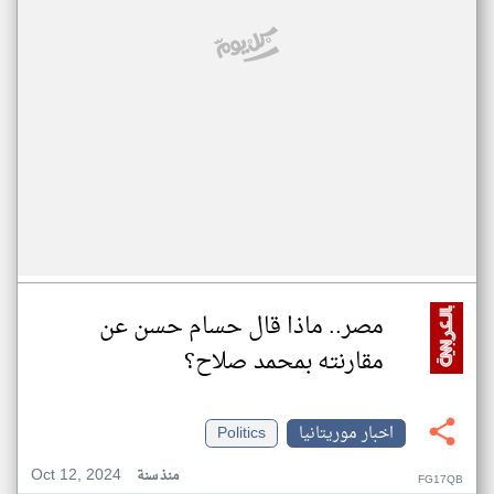
مصر.. ماذا قال حسام حسن عن
مقارنته بمحمد صلاح؟
اخبار موريتانيا
Politics
Oct 12, 2024
منذ سنة
FG17QB