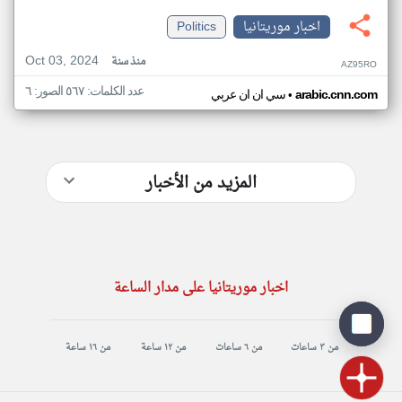
اخبار موريتانيا
Politics
Oct 03, 2024
منذ سنة
AZ95RO
عدد الكلمات: ٥٦٧ الصور: ٦
•
arabic.cnn.com
سي ان ان عربي
المزيد من الأخبار
اخبار موريتانيا على مدار الساعة
من ٣ ساعات
من ٦ ساعات
من ١٢ ساعة
من ١٦ ساعة