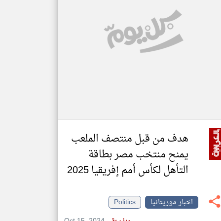
klyoum.com
تغيير الدولة
مصادر الأخبار من موريتانيا
اخبار موريتانيا على مدار الساعة
أهم اخبار موريتانيا العاجلة والمباشرة
هدف من قبل منتصف الملعب
يمنح منتخب مصر بطاقة
التأهل لكأس أمم إفريقيا 2025
اخبار موريتانيا
Politics