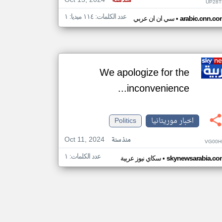
Oct 15, 2024
منذ سنة
UP28T
عدد الكلمات: ١١٤ ميديا: ١
•
arabic.cnn.co
سي ان ان عربي
We apologize for the
inconvenience...
اخبار موريتانيا
Politics
Oct 11, 2024
منذ سنة
VG00H
عدد الكلمات: ١
•
skynewsarabia.co
سكاي نيوز عربية