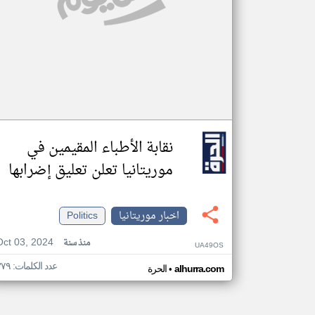
نقابة الأطباء المقيمين في
موريتانيا تعلن تعليق إضرابها
اخبار موريتانيا
Politics
Oct 03, 2024
منذ سنة
UA49OS
عدد الكلمات: ٣٧٩
•
alhurra.com
الحرة