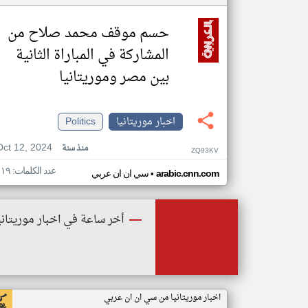
حسم موقف محمد صلاح من
المشاركة في المباراة الثانية
بين مصر وموريتانيا
اخبار موريتانيا
Politics
Oct 12, 2024
منذ سنة
ZQ93KV
عدد الكلمات: ١١٩
•
arabic.cnn.com
سي ان ان عربي
أخر ساعة في اخبار موريتاني
اخبار موريتانيا من سي ان ان عربي