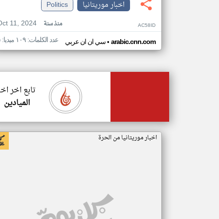
اخبار موريتانيا
Politics
Oct 11, 2024
منذ سنة
AC58ID
عدد الكلمات: ١٠٩ ميديا: ٥
•
arabic.cnn.com
سي ان ان عربي
تابع اخر اخب
الميادين
اخبار موريتانيا من الحرة