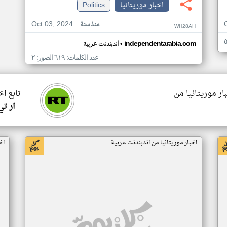
اخبار موريتانيا
Politics
Oct 03, 2024
منذ سنة
WH28AH
•
independentarabia.com
اندبندنت عربية
عدد الكلمات: ٦١٩ الصور: ٢
ار موريتانيا من
تابع اخ
ار ت
اخبار موريتانيا من اندبندنت عربية
اخ