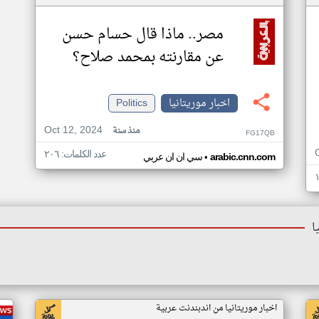
مصر.. ماذا قال حسام حسن
عن مقارنته بمحمد صلاح؟
اخبار موريتانيا
Politics
Oct 12, 2024
منذ سنة
FG17QB
عدد الكلمات: ٢٠٦
•
arabic.cnn.com
سي ان ان عربي
ا
اخبار موريتانيا من اندبندنت عربية