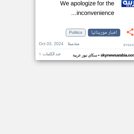
We apologize for the
inconvenience...
اخبار موريتانيا
Politics
Oct 03, 2024
منذ سنة
BY84X
عدد الكلمات: ١
•
skynewsarabia.co
سكاي نيوز عربية