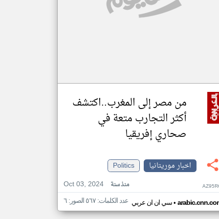
من مصر إلى المغرب..اكتشف
أكثر التجارب متعة في
صحاري إفريقيا
اخبار موريتانيا
Politics
Oct 03, 2024
منذ سنة
AZ95R
عدد الكلمات: ٥٦٧ الصور: ٦
•
arabic.cnn.co
سي ان ان عربي