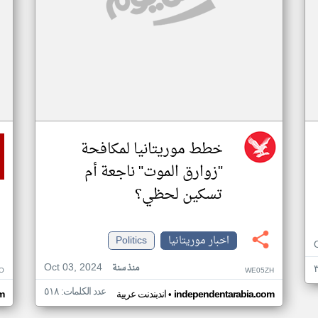
خطط موريتانيا لمكافحة
"زوارق الموت" ناجعة أم
تسكين لحظي؟
اخبار موريتانيا
Politics
Oct 03, 2024
منذ سنة
O
WE05ZH
عدد الكلمات: ٥١٨
•
independentarabia.com
اندبندنت عربية
m