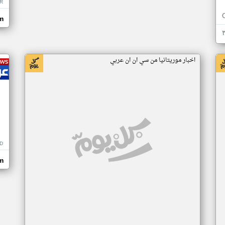
R
m
اخبار موريتانيا من سي ان ان عربي
D
m