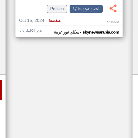
اخبار موريتانيا
Politics
Oct 15, 2024
منذ سنة
XF30UM
عدد الكلمات: ١
•
skynewsarabia.com
سكاي نيوز عربية