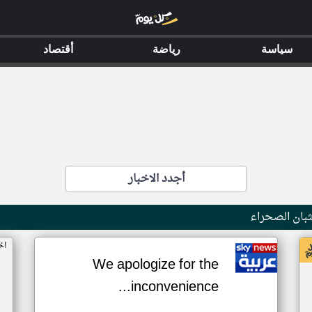
سياسة
رياضة
أقتصاد
أجدد الاخبار
بان الصحراء
اخ
We apologize for the
inconvenience...