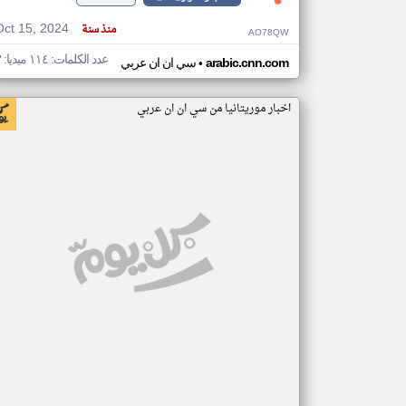
Oct 15, 2024
منذ سنة
AO78QW
عدد الكلمات: ١١٤ ميديا: ٣
•
arabic.cnn.com
سي ان ان عربي
اخبار موريتانيا من سي ان ان عربي