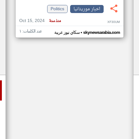
اخبار موريتانيا
Politics
Oct 15, 2024
منذ سنة
XF30UM
عدد الكلمات: ١
•
skynewsarabia.com
سكاي نيوز عربية