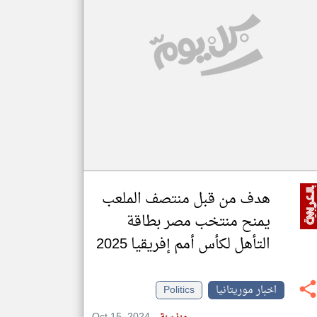
klyoum.com
تغيير الدولة
مصادر الأخبار من موريتانيا
اخبار موريتانيا على مدار الساعة
أهم اخبار موريتانيا العاجلة والمباشرة
هدف من قبل منتصف الملعب
يمنح منتخب مصر بطاقة
التأهل لكأس أمم إفريقيا 2025
اخبار موريتانيا
Politics