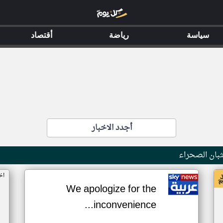
سياسة
رياضة
أقتصاد
أجدد الاخبار
بان الصحراء
اخ
We apologize for the
inconvenience...