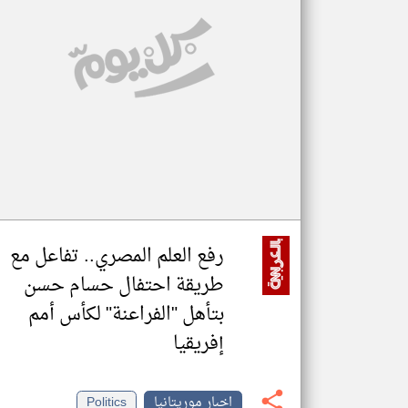
تعبر
المقالات
الموجوده
هنا عن
وجهة
نظر
كاتبيها.
رفع العلم المصري.. تفاعل مع
طريقة احتفال حسام حسن
بتأهل "الفراعنة" لكأس أمم
إفريقيا
اخبار موريتانيا
Politics