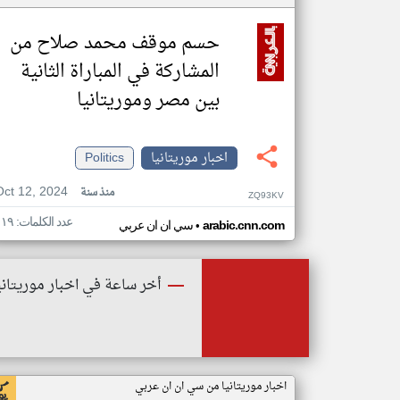
حسم موقف محمد صلاح من
المشاركة في المباراة الثانية
بين مصر وموريتانيا
اخبار موريتانيا
Politics
Oct 12, 2024
منذ سنة
ZQ93KV
عدد الكلمات: ١١٩
•
arabic.cnn.com
سي ان ان عربي
أخر ساعة في اخبار موريتاني
اخبار موريتانيا من سي ان ان عربي