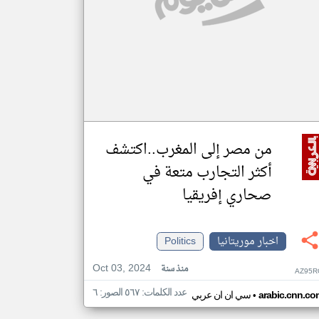
من مصر إلى المغرب..اكتشف
أكثر التجارب متعة في
صحاري إفريقيا
اخبار موريتانيا
Politics
Oct 03, 2024
منذ سنة
AZ95R
عدد الكلمات: ٥٦٧ الصور: ٦
•
arabic.cnn.co
سي ان ان عربي