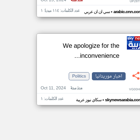
Oct 15, 2024
منذ سنة
UP28T
عدد الكلمات: ١١٤ ميديا: ١
•
arabic.cnn.co
سي ان ان عربي
We apologize for the
inconvenience...
اخبار موريتانيا
Politics
Oct 11, 2024
منذ سنة
VG00H
عدد الكلمات: ١
•
skynewsarabia.co
سكاي نيوز عربية