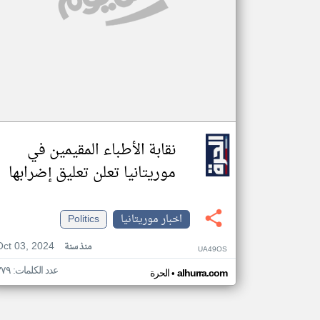
نقابة الأطباء المقيمين في
موريتانيا تعلن تعليق إضرابها
اخبار موريتانيا
Politics
Oct 03, 2024
منذ سنة
UA49OS
عدد الكلمات: ٣٧٩
•
alhurra.com
الحرة