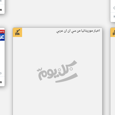
R
m
اخبار موريتانيا من سي ان ان عربي
D
m