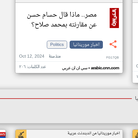
مصر.. ماذا قال حسام حسن
عن مقارنته بمحمد صلاح؟
اخبار موريتانيا
Politics
Oct 12, 2024
منذ سنة
FG17QB
عدد الكلمات: ٢٠٦
•
arabic.cnn.com
سي ان ان عربي
ا
اخبار موريتانيا من اندبندنت عربية