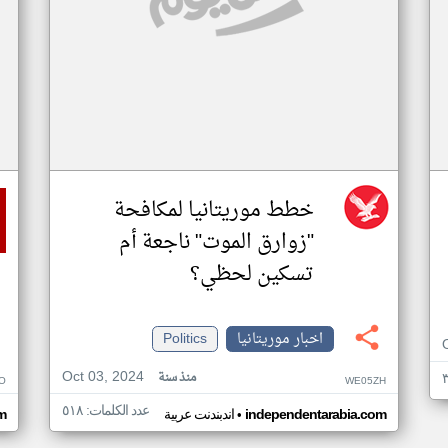
خطط موريتانيا لمكافحة
"زوارق الموت" ناجعة أم
تسكين لحظي؟
اخبار موريتانيا
Politics
Oct 03, 2024
منذ سنة
O
WE05ZH
عدد الكلمات: ٥١٨
•
independentarabia.com
اندبندنت عربية
m