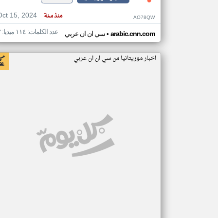
Oct 15, 2024
منذ سنة
AO78QW
عدد الكلمات: ١١٤ ميديا: ٣
•
arabic.cnn.com
سي ان ان عربي
اخبار موريتانيا من سي ان ان عربي