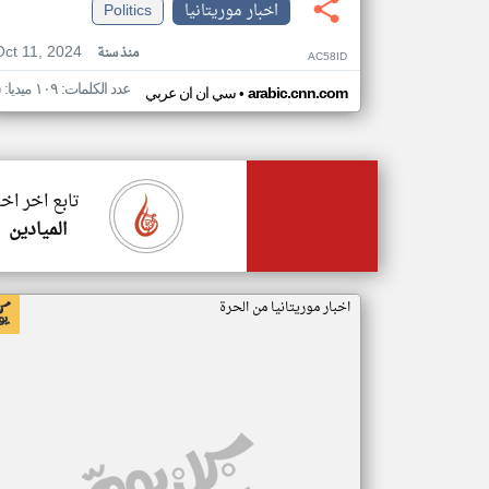
اخبار موريتانيا
Politics
Oct 11, 2024
منذ سنة
AC58ID
عدد الكلمات: ١٠٩ ميديا: ٥
•
arabic.cnn.com
سي ان ان عربي
تابع اخر اخب
الميادين
اخبار موريتانيا من الحرة