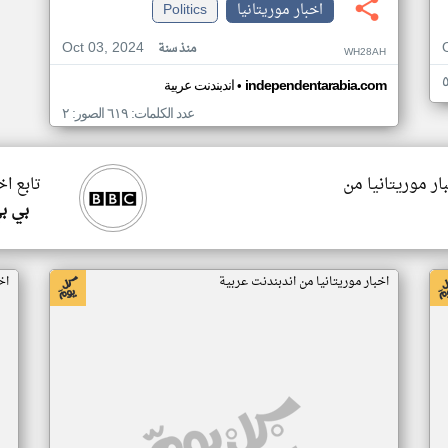
اخبار موريتانيا
Politics
Oct 03, 2024
منذ سنة
WH28AH
•
independentarabia.com
اندبندنت عربية
عدد الكلمات: ٦١٩ الصور: ٢
ار موريتانيا من
تابع اخ
بي ب
اخبار موريتانيا من اندبندنت عربية
اخ