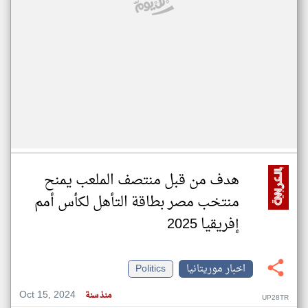
هدف من قبل منتصف الملعب يمنح
منتخب مصر بطاقة التأهل لكأس أمم
إفريقيا 2025
اخبار موريتانيا
Politics
Oct 15, 2024
منذ سنة
UP28TR