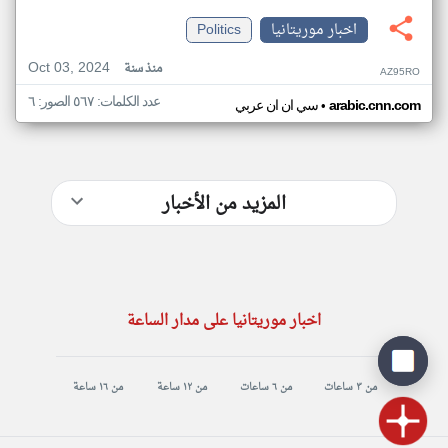
اخبار موريتانيا
Politics
Oct 03, 2024
منذ سنة
AZ95RO
عدد الكلمات: ٥٦٧ الصور: ٦
•
arabic.cnn.com
سي ان ان عربي
المزيد من الأخبار
اخبار موريتانيا على مدار الساعة
من ٣ ساعات
من ٦ ساعات
من ١٢ ساعة
من ١٦ ساعة