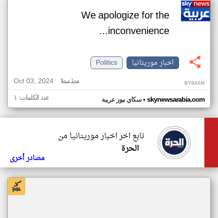
We apologize for the
inconvenience...
اخبار موريتانيا
Politics
Oct 03, 2024
منذ سنة
BY84XM
عدد الكلمات: ١
•
skynewsarabia.com
سكاي نيوز عربية
تابع اخر اخبار موريتانيا من
الحرة
مصادر أخرى