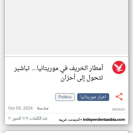
أمطار الخريف في موريتانيا... تباشير
تتحول إلى أحزان
اخبار موريتانيا
Politics
Oct 03, 2024
منذ سنة
WH28AH
عدد الكلمات: ٦١٩ الصور: ٢
•
independentarabia.com
اندبندنت عربية