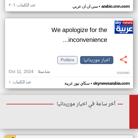
عدد الكلمات: ٢٠٦
•
arabic.cnn.com
سي ان ان عربي
We apologize for the
inconvenience...
اخبار موريتانيا
Politics
Oct 11, 2024
منذ سنة
VG00HD
عدد الكلمات: ١
•
skynewsarabia.com
سكاي نيوز عربية
أخر ساعة في اخبار موريتانيا