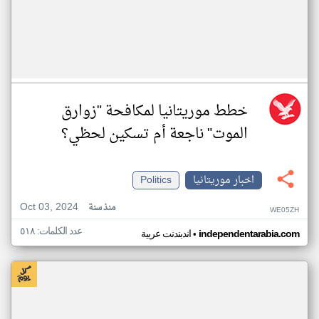
خطط موريتانيا لمكافحة "زوارق
الموت" ناجعة أم تسكين لحظي؟
اخبار موريتانيا
Politics
Oct 03, 2024
منذ سنة
WE05ZH
عدد الكلمات: ٥١٨
•
independentarabia.com
اندبندنت عربية