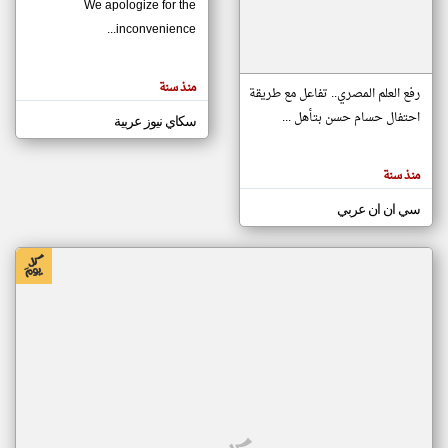
We apologize for the
inconvenience...
klyoum.com
تغيير الدولة
منذ سنة
تعبر
رفع العلم المصري.. تفاعل مع طريقة
مصادر الأخبار من موريتانيا
المقالات
الموجوده
احتفال حسام حسن بتأهل ...
سكاي نيوز عربية
اخبار موريتانيا على مدار الساعة
هنا عن
وجهة
نظر
أهم اخبار موريتانيا العاجلة والمباشرة
كاتبيها.
منذ سنة
سي ان ان عربي