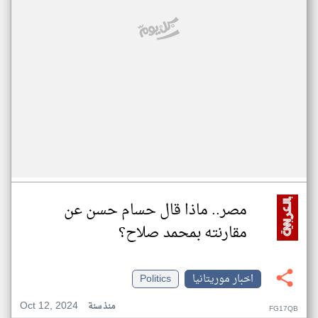
مصر.. ماذا قال حسام حسن عن
مقارنته بمحمد صلاح؟
اخبار موريتانيا
Politics
Oct 12, 2024
منذ سنة
FG17QB