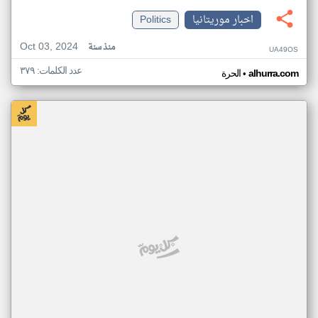
اخبار موريتانيا
Politics
Oct 03, 2024
منذ سنة
UA49OS
عدد الكلمات: ٣٧٩
•
alhurra.com
الحرة