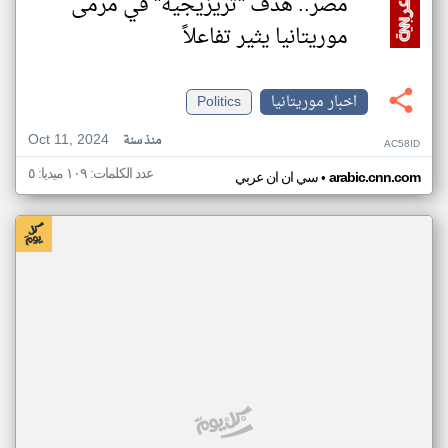
مصر.. هدف "تريزيجيه" في مرمى
موريتانيا يثير تفاعلاً
اخبار موريتانيا
Politics
Oct 11, 2024
منذ سنة
AC58ID
عدد الكلمات: ١٠٩ ميديا: ٥
•
arabic.cnn.com
سي ان ان عربي