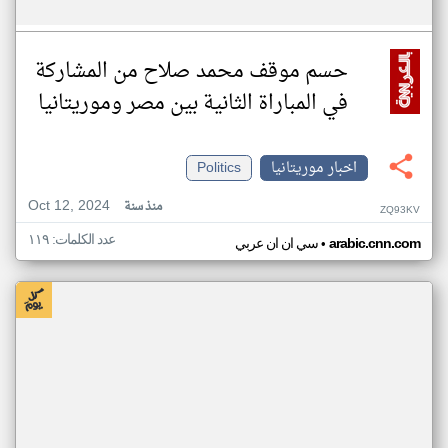
حسم موقف محمد صلاح من المشاركة
في المباراة الثانية بين مصر وموريتانيا
اخبار موريتانيا
Politics
Oct 12, 2024
منذ سنة
ZQ93KV
عدد الكلمات: ١١٩
•
arabic.cnn.com
سي ان ان عربي