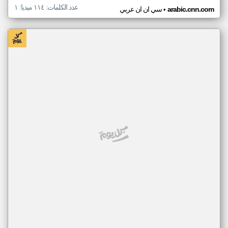
عدد الكلمات: ١١٤ ميديا: ١
•
arabic.cnn.com
سي ان ان عربي