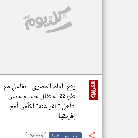
تعبر
المقالات
الموجوده
هنا عن
وجهة
نظر
كاتبيها.
رفع العلم المصري.. تفاعل مع
طريقة احتفال حسام حسن
بتأهل "الفراعنة" لكأس أمم
إفريقيا
اخبار موريتانيا
Politics