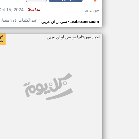
Oct 15, 2024
منذ سنة
AO78QW
عدد الكلمات: ١١٤ ميديا: ٣
•
arabic.cnn.com
سي ان ان عربي
اخبار موريتانيا من سي ان ان عربي