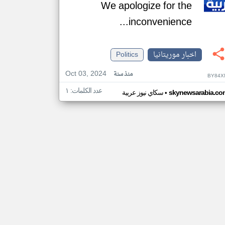
We apologize for the
inconvenience...
اخبار موريتانيا
Politics
Oct 03, 2024
منذ سنة
BY84X
عدد الكلمات: ١
•
skynewsarabia.co
سكاي نيوز عربية