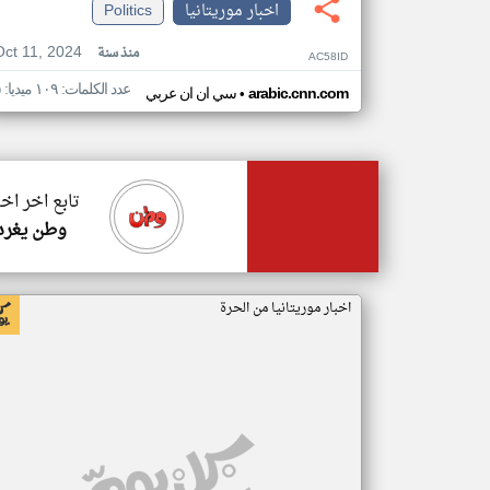
اخبار موريتانيا
Politics
Oct 11, 2024
منذ سنة
AC58ID
عدد الكلمات: ١٠٩ ميديا: ٥
•
arabic.cnn.com
سي ان ان عربي
تابع اخر اخب
وطن يغرد
اخبار موريتانيا من الحرة