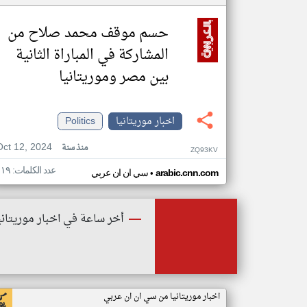
حسم موقف محمد صلاح من
المشاركة في المباراة الثانية
بين مصر وموريتانيا
اخبار موريتانيا
Politics
Oct 12, 2024
منذ سنة
ZQ93KV
عدد الكلمات: ١١٩
•
arabic.cnn.com
سي ان ان عربي
أخر ساعة في اخبار موريتاني
اخبار موريتانيا من سي ان ان عربي