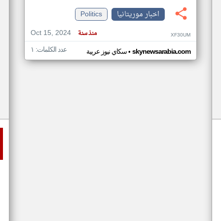
اخبار موريتانيا
Politics
Oct 15, 2024
منذ سنة
XF30UM
عدد الكلمات: ١
•
skynewsarabia.com
سكاي نيوز عربية