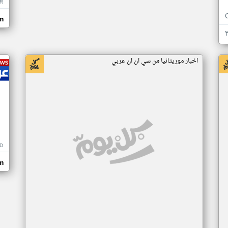
R
m
اخبار موريتانيا من سي ان ان عربي
D
m