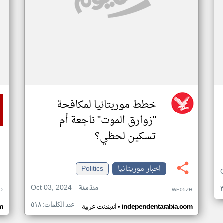
خطط موريتانيا لمكافحة
"زوارق الموت" ناجعة أم
تسكين لحظي؟
اخبار موريتانيا
Politics
Oct 03, 2024
منذ سنة
O
WE05ZH
عدد الكلمات: ٥١٨
•
independentarabia.com
اندبندنت عربية
m