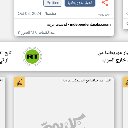
اخبار موريتانيا
Politics
Oct 03, 2024
منذ سنة
WH28AH
•
independentarabia.com
اندبندنت عربية
عدد الكلمات: ٦١٩ الصور: ٢
ار موريتانيا من
تابع اخ
 خارج السرب
ار ت
اخبار موريتانيا من اندبندنت عربية
اخ