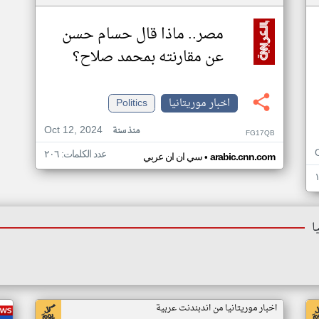
مصر.. ماذا قال حسام حسن
عن مقارنته بمحمد صلاح؟
اخبار موريتانيا
Politics
Oct 12, 2024
منذ سنة
FG17QB
عدد الكلمات: ٢٠٦
•
arabic.cnn.com
سي ان ان عربي
ا
اخبار موريتانيا من اندبندنت عربية