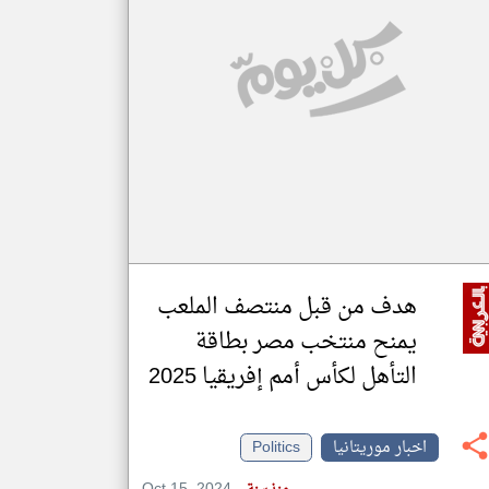
klyoum.com
تغيير الدولة
مصادر الأخبار من موريتانيا
اخبار موريتانيا على مدار الساعة
أهم اخبار موريتانيا العاجلة والمباشرة
هدف من قبل منتصف الملعب
يمنح منتخب مصر بطاقة
التأهل لكأس أمم إفريقيا 2025
اخبار موريتانيا
Politics