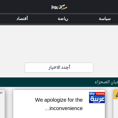
سياسة
رياضة
أقتصاد
أجدد الاخبار
بان الصحراء
اخ
We apologize for the
inconvenience...