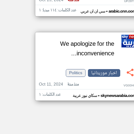
Oct 15, 2024
منذ سنة
UP28T
عدد الكلمات: ١١٤ ميديا: ١
•
arabic.cnn.co
سي ان ان عربي
We apologize for the
inconvenience...
اخبار موريتانيا
Politics
Oct 11, 2024
منذ سنة
VG00H
عدد الكلمات: ١
•
skynewsarabia.co
سكاي نيوز عربية