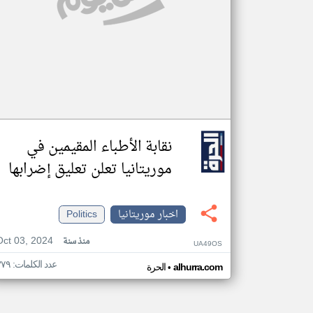
نقابة الأطباء المقيمين في
موريتانيا تعلن تعليق إضرابها
اخبار موريتانيا
Politics
Oct 03, 2024
منذ سنة
UA49OS
عدد الكلمات: ٣٧٩
•
alhurra.com
الحرة