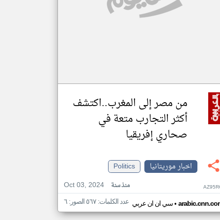
من مصر إلى المغرب..اكتشف
أكثر التجارب متعة في
صحاري إفريقيا
اخبار موريتانيا
Politics
Oct 03, 2024
منذ سنة
AZ95R
عدد الكلمات: ٥٦٧ الصور: ٦
•
arabic.cnn.co
سي ان ان عربي