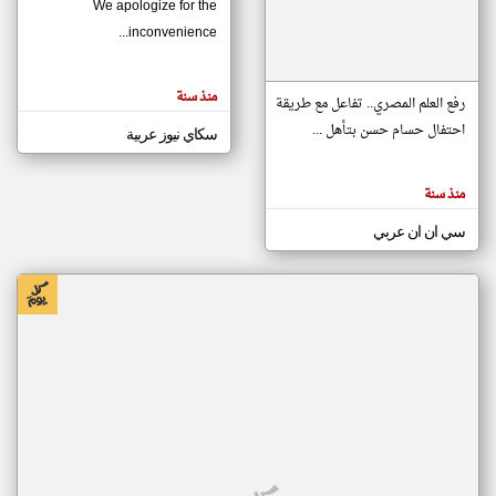
We apologize for the
inconvenience...
klyoum.com
تغيير الدولة
منذ سنة
تعبر
رفع العلم المصري.. تفاعل مع طريقة
مصادر الأخبار من موريتانيا
المقالات
الموجوده
احتفال حسام حسن بتأهل ...
سكاي نيوز عربية
اخبار موريتانيا على مدار الساعة
هنا عن
وجهة
نظر
أهم اخبار موريتانيا العاجلة والمباشرة
كاتبيها.
منذ سنة
سي ان ان عربي