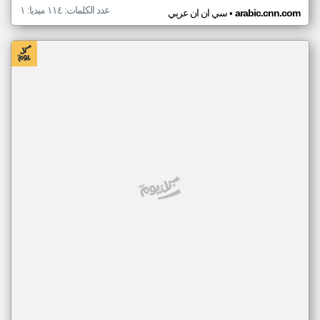
عدد الكلمات: ١١٤ ميديا: ١
•
arabic.cnn.com
سي ان ان عربي