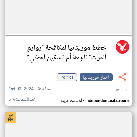
خطط موريتانيا لمكافحة "زوارق
الموت" ناجعة أم تسكين لحظي؟
اخبار موريتانيا
Politics
Oct 03, 2024
منذ سنة
WE05ZH
عدد الكلمات: ٥١٨
•
independentarabia.com
اندبندنت عربية