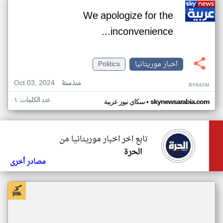
We apologize for the
inconvenience...
اخبار موريتانيا
Politics
Oct 03, 2024
منذ سنة
BY84XM
عدد الكلمات: ١
•
skynewsarabia.com
سكاي نيوز عربية
تابع اخر اخبار موريتانيا من
الحرة
مصادر أخرى