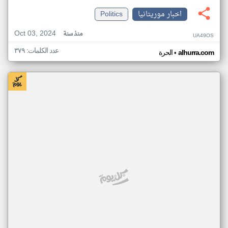
اخبار موريتانيا
Politics
Oct 03, 2024
منذ سنة
UA49OS
عدد الكلمات: ٣٧٩
•
alhurra.com
الحرة