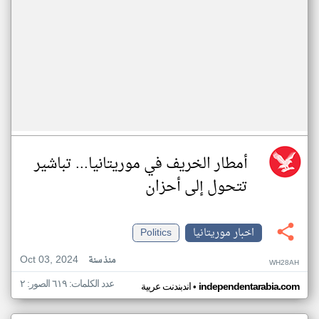
أمطار الخريف في موريتانيا... تباشير
تتحول إلى أحزان
اخبار موريتانيا
Politics
Oct 03, 2024
منذ سنة
WH28AH
عدد الكلمات: ٦١٩ الصور: ٢
•
independentarabia.com
اندبندنت عربية