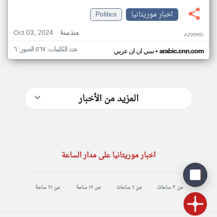
اخبار موريتانيا
Politics
Oct 03, 2024
منذ سنة
AZ95RO
عدد الكلمات: ٥٦٧ الصور: ٦
•
arabic.cnn.com
سي ان ان عربي
المزيد من الأخبار
اخبار موريتانيا على مدار الساعة
من ٣ ساعات
من ٦ ساعات
من ١٢ ساعة
من ١٦ ساعة