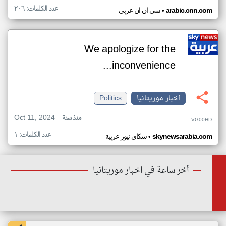
عدد الكلمات: ٢٠٦
•
arabic.cnn.com
سي ان ان عربي
We apologize for the
inconvenience...
اخبار موريتانيا
Politics
Oct 11, 2024
منذ سنة
VG00HD
عدد الكلمات: ١
•
skynewsarabia.com
سكاي نيوز عربية
أخر ساعة في اخبار موريتانيا