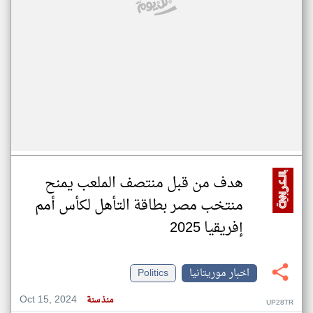
هدف من قبل منتصف الملعب يمنح
منتخب مصر بطاقة التأهل لكأس أمم
إفريقيا 2025
اخبار موريتانيا
Politics
Oct 15, 2024
منذ سنة
UP28TR