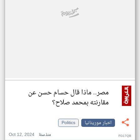
مصر.. ماذا قال حسام حسن عن
مقارنته بمحمد صلاح؟
اخبار موريتانيا
Politics
Oct 12, 2024
منذ سنة
FG17QB