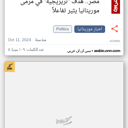
مصر.. هدف "تريزيجيه" في مرمى
موريتانيا يثير تفاعلاً
اخبار موريتانيا
Politics
Oct 11, 2024
منذ سنة
AC58ID
عدد الكلمات: ١٠٩ ميديا: ٥
•
arabic.cnn.com
سي ان ان عربي