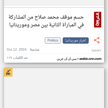
حسم موقف محمد صلاح من المشاركة
في المباراة الثانية بين مصر وموريتانيا
اخبار موريتانيا
Politics
Oct 12, 2024
منذ سنة
ZQ93KV
عدد الكلمات: ١١٩
•
arabic.cnn.com
سي ان ان عربي