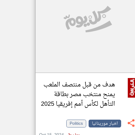
klyoum.com
تغيير الدولة
مصادر الأخبار من موريتانيا
اخبار موريتانيا على مدار الساعة
أهم اخبار موريتانيا العاجلة والمباشرة
هدف من قبل منتصف الملعب
يمنح منتخب مصر بطاقة
التأهل لكأس أمم إفريقيا 2025
اخبار موريتانيا
Politics