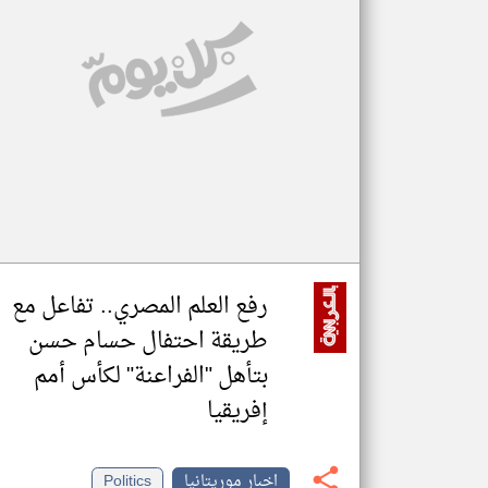
تعبر
المقالات
الموجوده
هنا عن
وجهة
نظر
كاتبيها.
رفع العلم المصري.. تفاعل مع
طريقة احتفال حسام حسن
بتأهل "الفراعنة" لكأس أمم
إفريقيا
اخبار موريتانيا
Politics