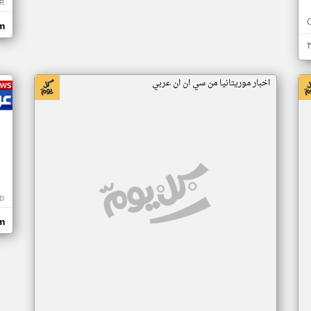
R
m
اخبار موريتانيا من سي ان ان عربي
D
m