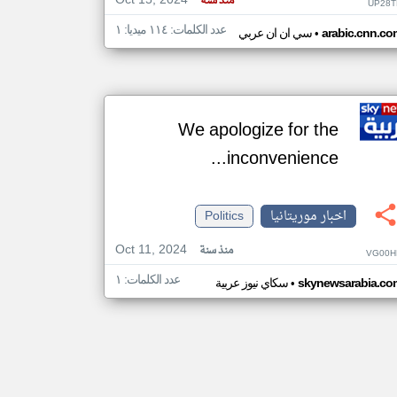
Oct 15, 2024
منذ سنة
UP28T
عدد الكلمات: ١١٤ ميديا: ١
•
arabic.cnn.co
سي ان ان عربي
We apologize for the
inconvenience...
اخبار موريتانيا
Politics
Oct 11, 2024
منذ سنة
VG00H
عدد الكلمات: ١
•
skynewsarabia.co
سكاي نيوز عربية