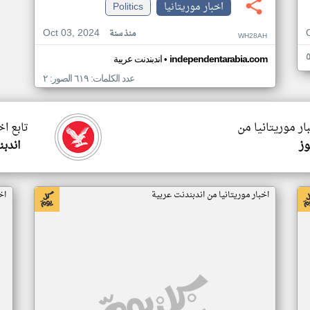
اخبار موريتانيا
Politics
Oct 03, 2024
منذ سنة
WH28AH
•
independentarabia.com
اندبندنت عربية
عدد الكلمات: ٦١٩ الصور: ٢
ار موريتانيا من
تابع اخ
وز
اندبن
اخبار موريتانيا من اندبندنت عربية
اخ