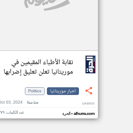
نقابة الأطباء المقيمين في
موريتانيا تعلن تعليق إضرابها
اخبار موريتانيا
Politics
Oct 03, 2024
منذ سنة
UA49OS
عدد الكلمات: ٣٧٩
•
alhurra.com
الحرة