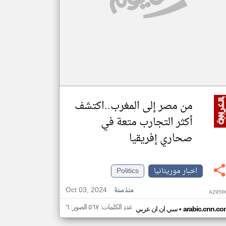
من مصر إلى المغرب..اكتشف
أكثر التجارب متعة في
صحاري إفريقيا
اخبار موريتانيا
Politics
Oct 03, 2024
منذ سنة
AZ95R
عدد الكلمات: ٥٦٧ الصور: ٦
•
arabic.cnn.co
سي ان ان عربي