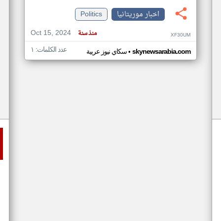
اخبار موريتانيا
Politics
Oct 15, 2024
منذ سنة
XF30UM
عدد الكلمات: ١
•
skynewsarabia.com
سكاي نيوز عربية