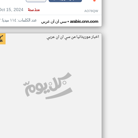
Oct 15, 2024
منذ سنة
AO78QW
عدد الكلمات: ١١٤ ميديا: ٣
•
arabic.cnn.com
سي ان ان عربي
اخبار موريتانيا من سي ان ان عربي