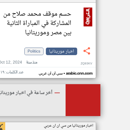
حسم موقف محمد صلاح من
المشاركة في المباراة الثانية
بين مصر وموريتانيا
اخبار موريتانيا
Politics
Oct 12, 2024
منذ سنة
ZQ93KV
عدد الكلمات: ١١٩
•
arabic.cnn.com
سي ان ان عربي
أخر ساعة في اخبار موريتاني
اخبار موريتانيا من سي ان ان عربي