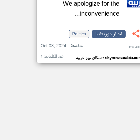
We apologize for the
inconvenience...
اخبار موريتانيا
Politics
Oct 03, 2024
منذ سنة
BY84X
عدد الكلمات: ١
•
skynewsarabia.co
سكاي نيوز عربية