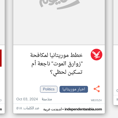
خطط موريتانيا لمكافحة
"زوارق الموت" ناجعة أم
تسكين لحظي؟
اخبار موريتانيا
Politics
Oct 03, 2024
منذ سنة
O
WE05ZH
عدد الكلمات: ٥١٨
•
independentarabia.com
اندبندنت عربية
m