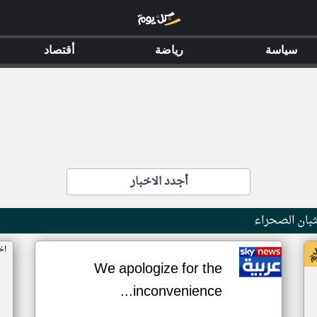
سياسة
رياضة
أقتصاد
أجدد الاخبار
بان الصحراء
اخ
We apologize for the
inconvenience...