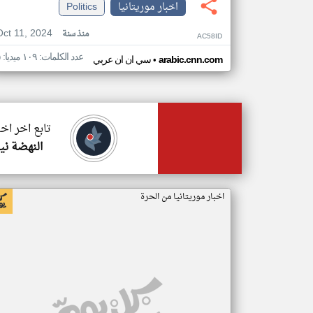
اخبار موريتانيا
Politics
Oct 11, 2024
منذ سنة
AC58ID
عدد الكلمات: ١٠٩ ميديا: ٥
•
arabic.cnn.com
سي ان ان عربي
تابع اخر اخب
النهضة ني
اخبار موريتانيا من الحرة