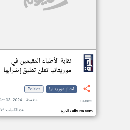
نقابة الأطباء المقيمين في
موريتانيا تعلن تعليق إضرابها
اخبار موريتانيا
Politics
Oct 03, 2024
منذ سنة
UA49OS
عدد الكلمات: ٣٧٩
•
alhurra.com
الحرة