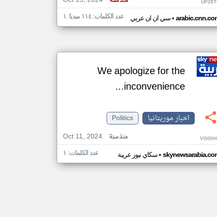
Oct 15, 2024
منذ سنة
UP28T
عدد الكلمات: ١١٤ ميديا: ١
•
arabic.cnn.co
سي ان ان عربي
We apologize for the
inconvenience...
اخبار موريتانيا
Politics
Oct 11, 2024
منذ سنة
VG00H
عدد الكلمات: ١
•
skynewsarabia.co
سكاي نيوز عربية