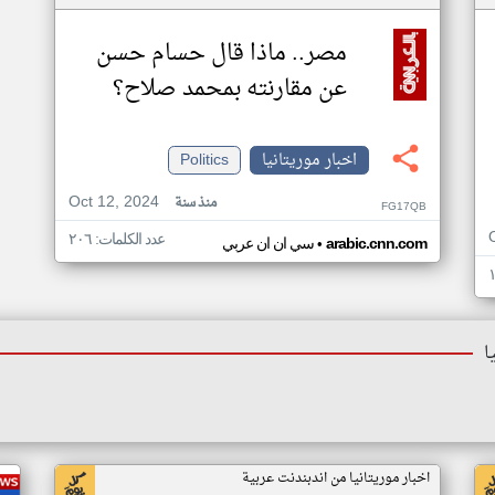
مصر.. ماذا قال حسام حسن
عن مقارنته بمحمد صلاح؟
اخبار موريتانيا
Politics
Oct 12, 2024
منذ سنة
FG17QB
عدد الكلمات: ٢٠٦
•
arabic.cnn.com
سي ان ان عربي
ا
اخبار موريتانيا من اندبندنت عربية