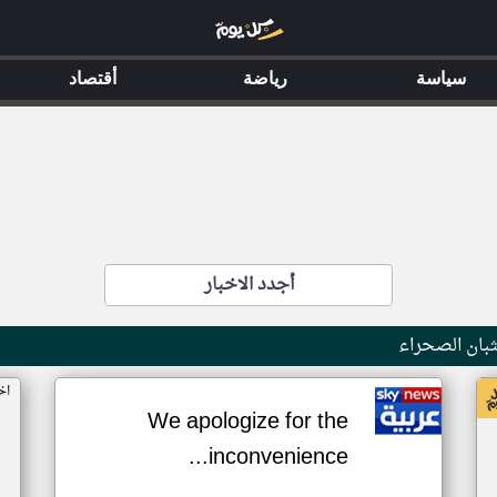
سياسة
رياضة
أقتصاد
أجدد الاخبار
بان الصحراء
اخ
We apologize for the
inconvenience...