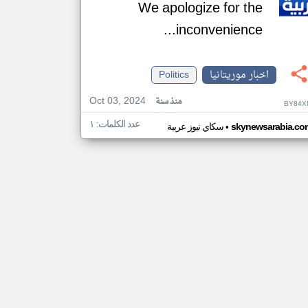
We apologize for the
inconvenience...
اخبار موريتانيا
Politics
Oct 03, 2024
منذ سنة
BY84X
عدد الكلمات: ١
•
skynewsarabia.co
سكاي نيوز عربية