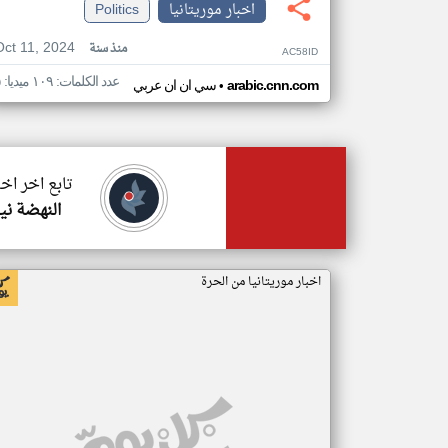
اخبار موريتانيا
Politics
Oct 11, 2024
منذ سنة
AC58ID
عدد الكلمات: ١٠٩ ميديا: ٥
•
arabic.cnn.com
سي ان ان عربي
تابع اخر اخب
النهضة ني
اخبار موريتانيا من الحرة