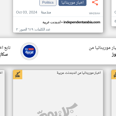
اخبار موريتانيا
Politics
Oct 03, 2024
منذ سنة
WH28AH
•
independentarabia.com
اندبندنت عربية
عدد الكلمات: ٦١٩ الصور: ٢
ار موريتانيا من
تابع اخ
وز
سكاي
اخبار موريتانيا من اندبندنت عربية
اخ