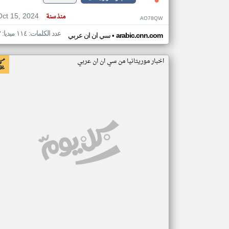
Oct 15, 2024
منذ سنة
AO78QW
عدد الكلمات: ١١٤ ميديا: ٣
•
arabic.cnn.com
سي ان ان عربي
اخبار موريتانيا من سي ان ان عربي