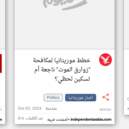
خطط موريتانيا لمكافحة
"زوارق الموت" ناجعة أم
تسكين لحظي؟
اخبار موريتانيا
Politics
Oct 03, 2024
منذ سنة
O
WE05ZH
عدد الكلمات: ٥١٨
•
independentarabia.com
اندبندنت عربية
m