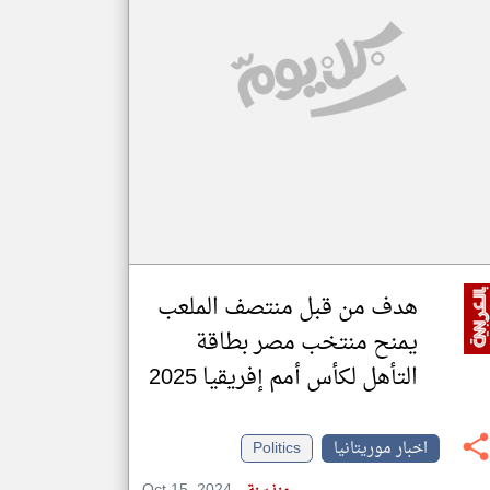
klyoum.com
تغيير الدولة
مصادر الأخبار من موريتانيا
اخبار موريتانيا على مدار الساعة
أهم اخبار موريتانيا العاجلة والمباشرة
هدف من قبل منتصف الملعب
يمنح منتخب مصر بطاقة
التأهل لكأس أمم إفريقيا 2025
اخبار موريتانيا
Politics