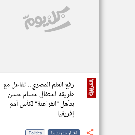
تعبر
المقالات
الموجوده
هنا عن
وجهة
نظر
كاتبيها.
رفع العلم المصري.. تفاعل مع
طريقة احتفال حسام حسن
بتأهل "الفراعنة" لكأس أمم
إفريقيا
اخبار موريتانيا
Politics