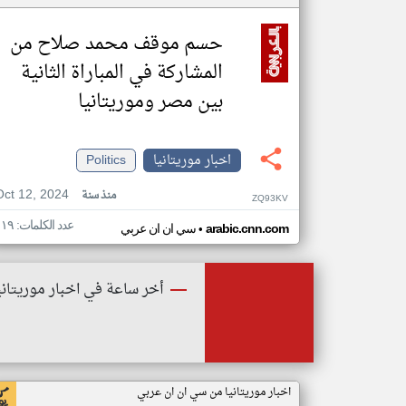
حسم موقف محمد صلاح من
المشاركة في المباراة الثانية
بين مصر وموريتانيا
اخبار موريتانيا
Politics
Oct 12, 2024
منذ سنة
ZQ93KV
عدد الكلمات: ١١٩
•
arabic.cnn.com
سي ان ان عربي
أخر ساعة في اخبار موريتاني
اخبار موريتانيا من سي ان ان عربي