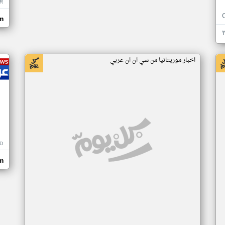
R
m
اخبار موريتانيا من سي ان ان عربي
D
m