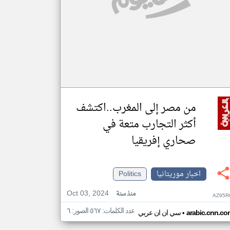
من مصر إلى المغرب..اكتشف
أكثر التجارب متعة في
صحاري إفريقيا
اخبار موريتانيا
Politics
Oct 03, 2024
منذ سنة
AZ95R
عدد الكلمات: ٥٦٧ الصور: ٦
•
arabic.cnn.co
سي ان ان عربي