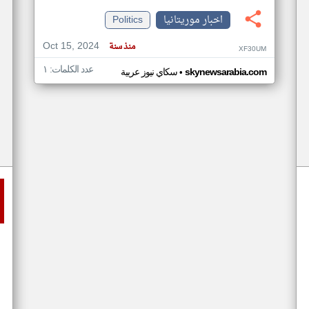
اخبار موريتانيا
Politics
Oct 15, 2024
منذ سنة
XF30UM
عدد الكلمات: ١
•
skynewsarabia.com
سكاي نيوز عربية