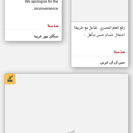
We apologize for the
inconvenience...
klyoum.com
تغيير الدولة
منذ سنة
تعبر
رفع العلم المصري.. تفاعل مع طريقة
مصادر الأخبار من موريتانيا
المقالات
الموجوده
احتفال حسام حسن بتأهل ...
سكاي نيوز عربية
اخبار موريتانيا على مدار الساعة
هنا عن
وجهة
نظر
أهم اخبار موريتانيا العاجلة والمباشرة
كاتبيها.
منذ سنة
سي ان ان عربي