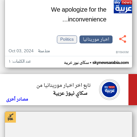
We apologize for the
inconvenience...
اخبار موريتانيا
Politics
Oct 03, 2024
منذ سنة
BY84XM
عدد الكلمات: ١
•
skynewsarabia.com
سكاي نيوز عربية
تابع اخر اخبار موريتانيا من
سكاي نيوز عربية
مصادر أخرى