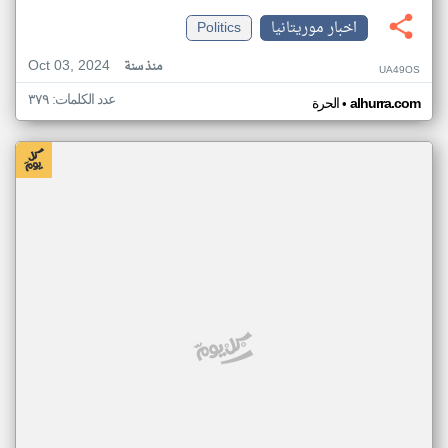
اخبار موريتانيا
Politics
Oct 03, 2024
منذ سنة
UA49OS
عدد الكلمات: ٣٧٩
•
alhurra.com
الحرة