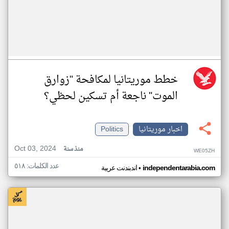
خطط موريتانيا لمكافحة "زوارق
الموت" ناجعة أم تسكين لحظي؟
اخبار موريتانيا
Politics
Oct 03, 2024
منذ سنة
WE05ZH
عدد الكلمات: ٥١٨
•
independentarabia.com
اندبندنت عربية