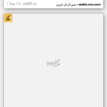
عدد الكلمات: ١١٤ ميديا: ١
•
arabic.cnn.com
سي ان ان عربي