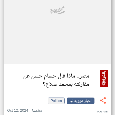
مصر.. ماذا قال حسام حسن عن
مقارنته بمحمد صلاح؟
اخبار موريتانيا
Politics
Oct 12, 2024
منذ سنة
FG17QB