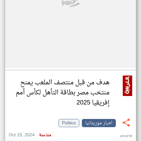
هدف من قبل منتصف الملعب يمنح
منتخب مصر بطاقة التأهل لكأس أمم
إفريقيا 2025
اخبار موريتانيا
Politics
Oct 15, 2024
منذ سنة
UP28TR