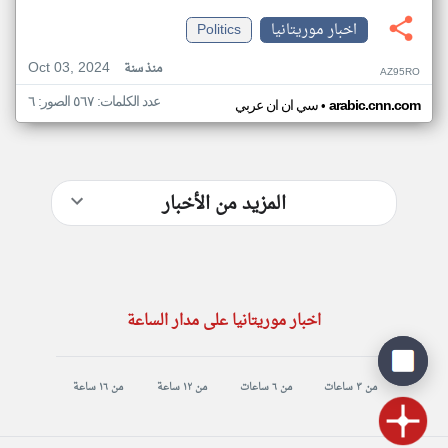
اخبار موريتانيا
Politics
Oct 03, 2024
منذ سنة
AZ95RO
عدد الكلمات: ٥٦٧ الصور: ٦
•
arabic.cnn.com
سي ان ان عربي
المزيد من الأخبار
اخبار موريتانيا على مدار الساعة
من ٣ ساعات
من ٦ ساعات
من ١٢ ساعة
من ١٦ ساعة