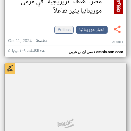
مصر.. هدف "تريزيجيه" في مرمى
موريتانيا يثير تفاعلاً
اخبار موريتانيا
Politics
Oct 11, 2024
منذ سنة
AC58ID
عدد الكلمات: ١٠٩ ميديا: ٥
•
arabic.cnn.com
سي ان ان عربي