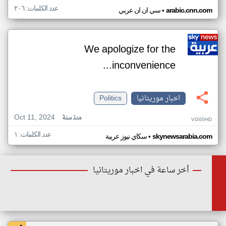
عدد الكلمات: ٢٠٦
•
arabic.cnn.com
سي ان ان عربي
We apologize for the
inconvenience...
اخبار موريتانيا
Politics
Oct 11, 2024
منذ سنة
VG00HD
عدد الكلمات: ١
•
skynewsarabia.com
سكاي نيوز عربية
أخر ساعة في اخبار موريتانيا