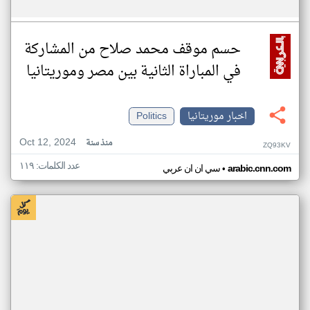
حسم موقف محمد صلاح من المشاركة
في المباراة الثانية بين مصر وموريتانيا
اخبار موريتانيا
Politics
Oct 12, 2024
منذ سنة
ZQ93KV
عدد الكلمات: ١١٩
•
arabic.cnn.com
سي ان ان عربي