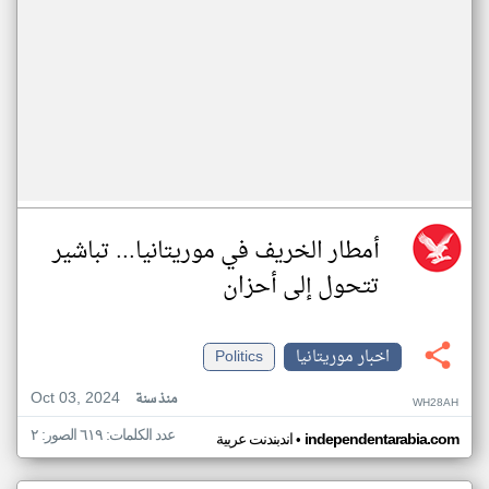
أمطار الخريف في موريتانيا... تباشير
تتحول إلى أحزان
اخبار موريتانيا
Politics
Oct 03, 2024
منذ سنة
WH28AH
عدد الكلمات: ٦١٩ الصور: ٢
•
independentarabia.com
اندبندنت عربية