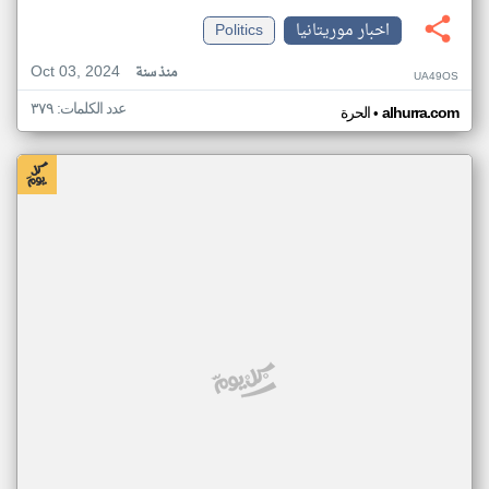
اخبار موريتانيا
Politics
Oct 03, 2024
منذ سنة
UA49OS
عدد الكلمات: ٣٧٩
•
alhurra.com
الحرة