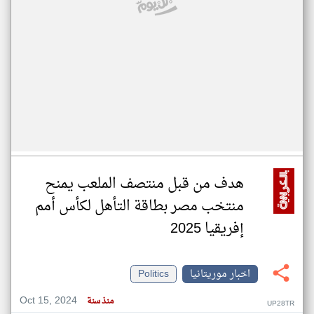
هدف من قبل منتصف الملعب يمنح
منتخب مصر بطاقة التأهل لكأس أمم
إفريقيا 2025
اخبار موريتانيا
Politics
Oct 15, 2024
منذ سنة
UP28TR