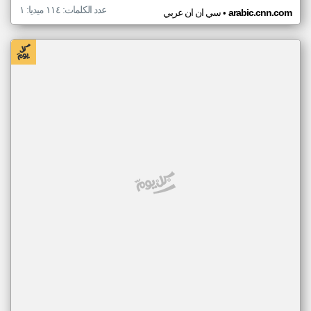
عدد الكلمات: ١١٤ ميديا: ١
•
arabic.cnn.com
سي ان ان عربي