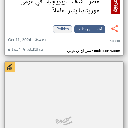
مصر.. هدف "تريزيجيه" في مرمى
موريتانيا يثير تفاعلاً
اخبار موريتانيا
Politics
Oct 11, 2024
منذ سنة
AC58ID
عدد الكلمات: ١٠٩ ميديا: ٥
•
arabic.cnn.com
سي ان ان عربي