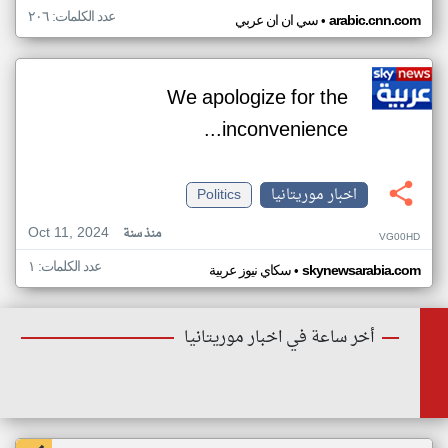
عدد الكلمات: ٢٠٦
•
arabic.cnn.com
سي ان ان عربي
We apologize for the
inconvenience...
اخبار موريتانيا
Politics
Oct 11, 2024
منذ سنة
VG00HD
عدد الكلمات: ١
•
skynewsarabia.com
سكاي نيوز عربية
أخر ساعة في اخبار موريتانيا