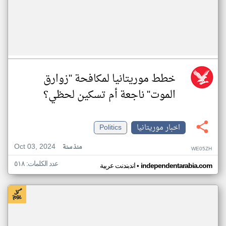
خطط موريتانيا لمكافحة "زوارق
الموت" ناجعة أم تسكين لحظي؟
اخبار موريتانيا
Politics
Oct 03, 2024
منذ سنة
WE05ZH
عدد الكلمات: ٥١٨
•
independentarabia.com
اندبندنت عربية