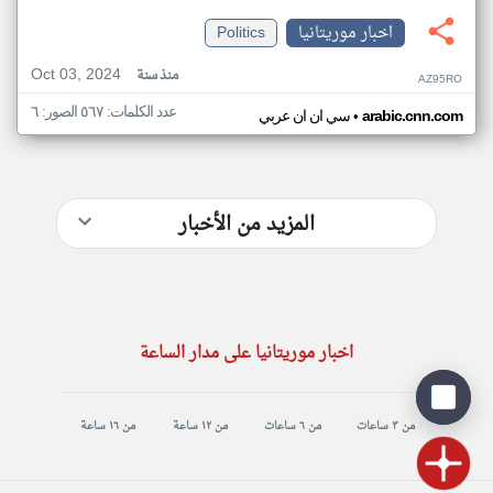
اخبار موريتانيا
Politics
Oct 03, 2024
منذ سنة
AZ95RO
عدد الكلمات: ٥٦٧ الصور: ٦
•
arabic.cnn.com
سي ان ان عربي
المزيد من الأخبار
اخبار موريتانيا على مدار الساعة
من ٣ ساعات
من ٦ ساعات
من ١٢ ساعة
من ١٦ ساعة