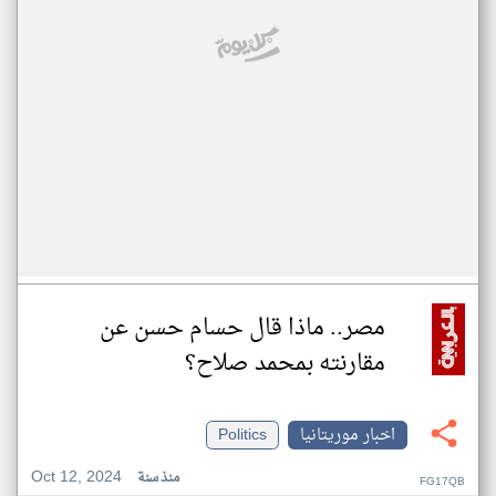
مصر.. ماذا قال حسام حسن عن
مقارنته بمحمد صلاح؟
اخبار موريتانيا
Politics
Oct 12, 2024
منذ سنة
FG17QB