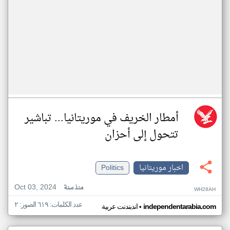
أمطار الخريف في موريتانيا... تباشير
تتحول إلى أحزان
اخبار موريتانيا
Politics
Oct 03, 2024
منذ سنة
WH28AH
عدد الكلمات: ٦١٩ الصور: ٢
•
independentarabia.com
اندبندنت عربية