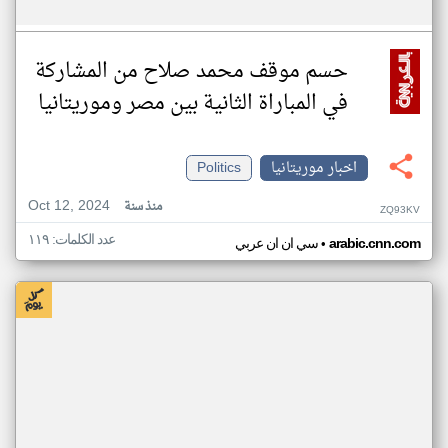
حسم موقف محمد صلاح من المشاركة
في المباراة الثانية بين مصر وموريتانيا
اخبار موريتانيا
Politics
Oct 12, 2024
منذ سنة
ZQ93KV
عدد الكلمات: ١١٩
•
arabic.cnn.com
سي ان ان عربي