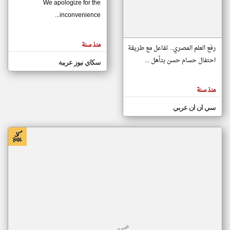
We apologize for the
inconvenience...
klyoum.com
تغيير الدولة
منذ سنة
تعبر
رفع العلم المصري.. تفاعل مع طريقة
مصادر الأخبار من موريتانيا
المقالات
الموجوده
احتفال حسام حسن بتأهل ...
سكاي نيوز عربية
اخبار موريتانيا على مدار الساعة
هنا عن
وجهة
نظر
أهم اخبار موريتانيا العاجلة والمباشرة
كاتبيها.
منذ سنة
سي ان ان عربي