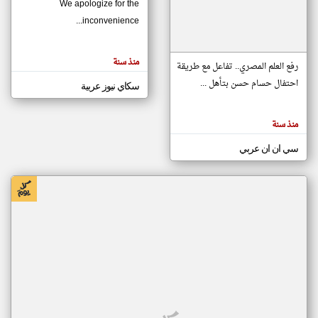
We apologize for the
inconvenience...
klyoum.com
تغيير الدولة
منذ سنة
تعبر
رفع العلم المصري.. تفاعل مع طريقة
مصادر الأخبار من موريتانيا
المقالات
الموجوده
احتفال حسام حسن بتأهل ...
سكاي نيوز عربية
اخبار موريتانيا على مدار الساعة
هنا عن
وجهة
نظر
أهم اخبار موريتانيا العاجلة والمباشرة
كاتبيها.
منذ سنة
سي ان ان عربي