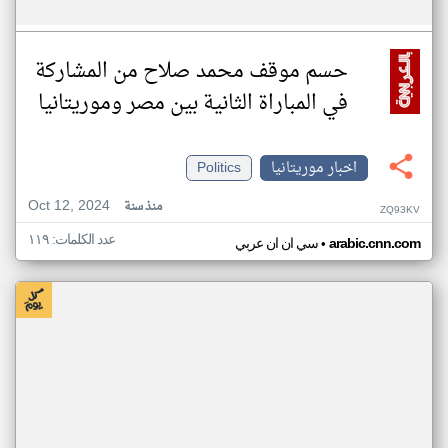
حسم موقف محمد صلاح من المشاركة
في المباراة الثانية بين مصر وموريتانيا
اخبار موريتانيا
Politics
Oct 12, 2024
منذ سنة
ZQ93KV
عدد الكلمات: ١١٩
•
arabic.cnn.com
سي ان ان عربي