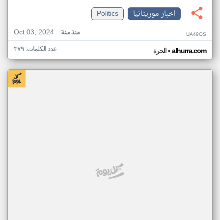
اخبار موريتانيا
Politics
Oct 03, 2024
منذ سنة
UA49OS
عدد الكلمات: ٣٧٩
•
alhurra.com
الحرة