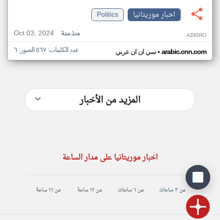
اخبار موريتانيا
Politics
Oct 03, 2024
منذ سنة
AZ95RO
عدد الكلمات: ٥٦٧ الصور: ٦
•
arabic.cnn.com
سي ان ان عربي
المزيد من الأخبار
اخبار موريتانيا على مدار الساعة
من ٣ ساعات
من ٦ ساعات
من ١٢ ساعة
من ١٦ ساعة