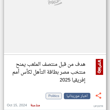
هدف من قبل منتصف الملعب يمنح
منتخب مصر بطاقة التأهل لكأس أمم
إفريقيا 2025
اخبار موريتانيا
Politics
Oct 15, 2024
منذ سنة
UP28TR