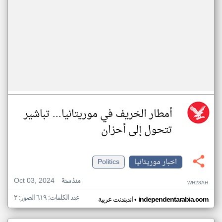
أمطار الخريف في موريتانيا... تباشير
تتحول إلى أحزان
اخبار موريتانيا
Politics
Oct 03, 2024
منذ سنة
WH28AH
عدد الكلمات: ٦١٩ الصور: ٢
•
independentarabia.com
اندبندنت عربية