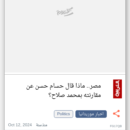
مصر.. ماذا قال حسام حسن عن
مقارنته بمحمد صلاح؟
اخبار موريتانيا
Politics
Oct 12, 2024
منذ سنة
FG17QB