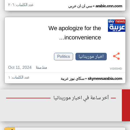
عدد الكلمات: ٢٠٦
•
arabic.cnn.com
سي ان ان عربي
We apologize for the
inconvenience...
اخبار موريتانيا
Politics
Oct 11, 2024
منذ سنة
VG00HD
عدد الكلمات: ١
•
skynewsarabia.com
سكاي نيوز عربية
أخر ساعة في اخبار موريتانيا