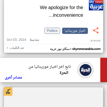
We apologize for the
inconvenience...
اخبار موريتانيا
Politics
Oct 03, 2024
منذ سنة
BY84XM
عدد الكلمات: ١
•
skynewsarabia.com
سكاي نيوز عربية
تابع اخر اخبار موريتانيا من
الحرة
مصادر أخرى