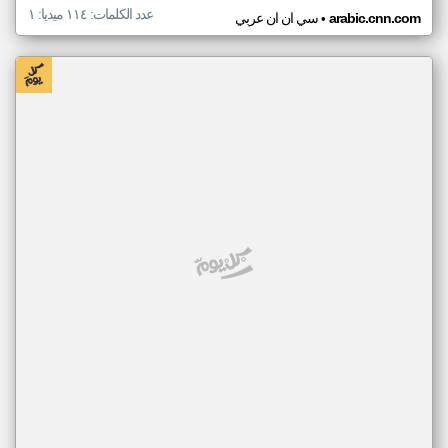
عدد الكلمات: ١١٤ ميديا: ١
•
arabic.cnn.com
سي ان ان عربي