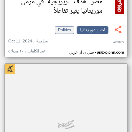
مصر.. هدف "تريزيجيه" في مرمى
موريتانيا يثير تفاعلاً
اخبار موريتانيا
Politics
Oct 11, 2024
منذ سنة
AC58ID
عدد الكلمات: ١٠٩ ميديا: ٥
•
arabic.cnn.com
سي ان ان عربي