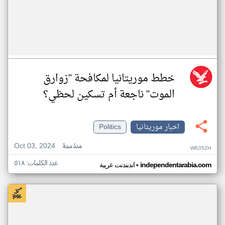
خطط موريتانيا لمكافحة "زوارق
الموت" ناجعة أم تسكين لحظي؟
اخبار موريتانيا
Politics
Oct 03, 2024
منذ سنة
WE05ZH
عدد الكلمات: ٥١٨
•
independentarabia.com
اندبندنت عربية