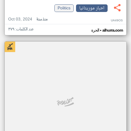
اخبار موريتانيا
Politics
Oct 03, 2024
منذ سنة
UA49OS
عدد الكلمات: ٣٧٩
•
alhurra.com
الحرة