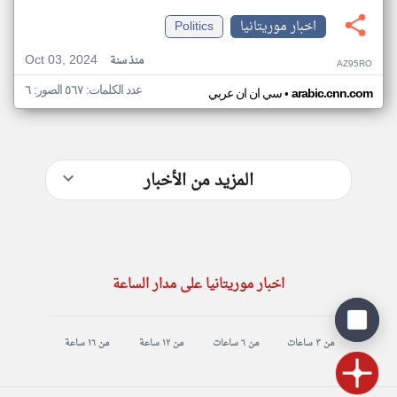
اخبار موريتانيا
Politics
Oct 03, 2024
منذ سنة
AZ95RO
عدد الكلمات: ٥٦٧ الصور: ٦
•
arabic.cnn.com
سي ان ان عربي
المزيد من الأخبار
اخبار موريتانيا على مدار الساعة
من ٣ ساعات
من ٦ ساعات
من ١٢ ساعة
من ١٦ ساعة