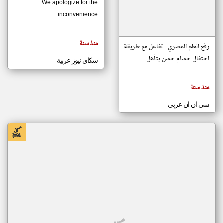
We apologize for the
inconvenience...
klyoum.com
تغيير الدولة
منذ سنة
تعبر
رفع العلم المصري.. تفاعل مع طريقة
مصادر الأخبار من موريتانيا
المقالات
الموجوده
احتفال حسام حسن بتأهل ...
سكاي نيوز عربية
اخبار موريتانيا على مدار الساعة
هنا عن
وجهة
نظر
أهم اخبار موريتانيا العاجلة والمباشرة
كاتبيها.
منذ سنة
سي ان ان عربي