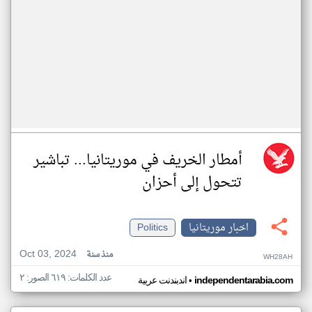
أمطار الخريف في موريتانيا... تباشير
تتحول إلى أحزان
اخبار موريتانيا
Politics
Oct 03, 2024
منذ سنة
WH28AH
عدد الكلمات: ٦١٩ الصور: ٢
•
independentarabia.com
اندبندنت عربية