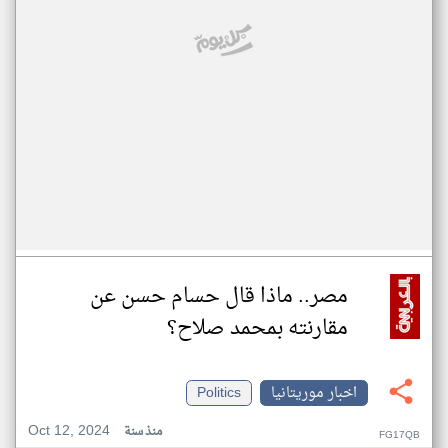
مصر.. ماذا قال حسام حسن عن
مقارنته بمحمد صلاح؟
اخبار موريتانيا
Politics
Oct 12, 2024
منذ سنة
FG17QB