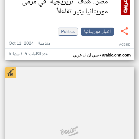
مصر.. هدف "تريزيجيه" في مرمى
موريتانيا يثير تفاعلاً
اخبار موريتانيا
Politics
Oct 11, 2024
منذ سنة
AC58ID
عدد الكلمات: ١٠٩ ميديا: ٥
•
arabic.cnn.com
سي ان ان عربي