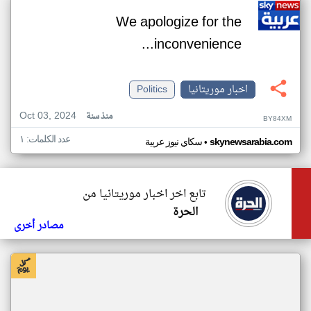
We apologize for the
inconvenience...
اخبار موريتانيا
Politics
Oct 03, 2024
منذ سنة
BY84XM
عدد الكلمات: ١
•
skynewsarabia.com
سكاي نيوز عربية
تابع اخر اخبار موريتانيا من
الحرة
مصادر أخرى