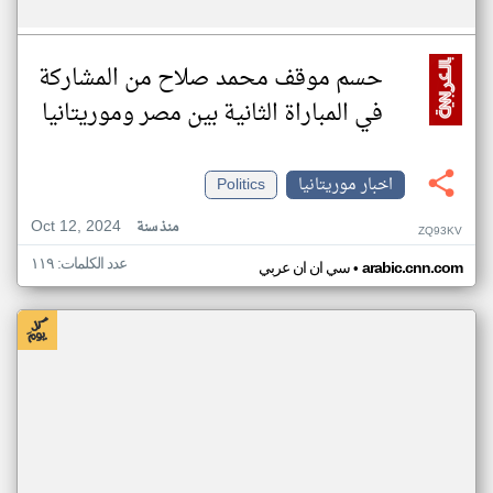
حسم موقف محمد صلاح من المشاركة
في المباراة الثانية بين مصر وموريتانيا
اخبار موريتانيا
Politics
Oct 12, 2024
منذ سنة
ZQ93KV
عدد الكلمات: ١١٩
•
arabic.cnn.com
سي ان ان عربي