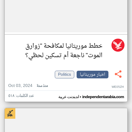
خطط موريتانيا لمكافحة "زوارق
الموت" ناجعة أم تسكين لحظي؟
اخبار موريتانيا
Politics
Oct 03, 2024
منذ سنة
WE05ZH
عدد الكلمات: ٥١٨
•
independentarabia.com
اندبندنت عربية