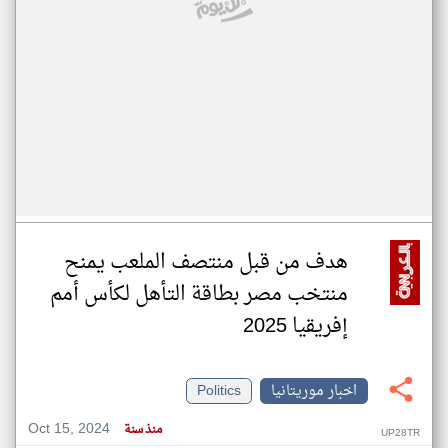
هدف من قبل منتصف الملعب يمنح
منتخب مصر بطاقة التأهل لكأس أمم
إفريقيا 2025
اخبار موريتانيا
Politics
Oct 15, 2024
منذ سنة
UP28TR