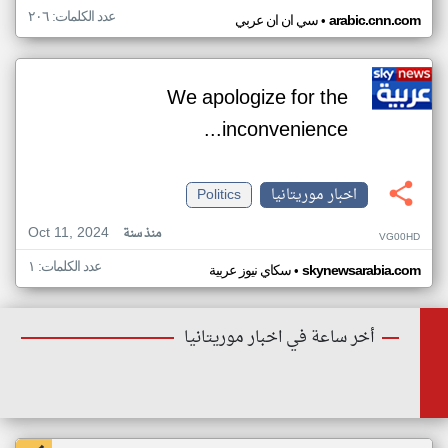
عدد الكلمات: ٢٠٦
•
arabic.cnn.com
سي ان ان عربي
We apologize for the
inconvenience...
اخبار موريتانيا
Politics
Oct 11, 2024
منذ سنة
VG00HD
عدد الكلمات: ١
•
skynewsarabia.com
سكاي نيوز عربية
أخر ساعة في اخبار موريتانيا