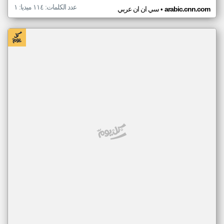
عدد الكلمات: ١١٤ ميديا: ١
•
arabic.cnn.com
سي ان ان عربي