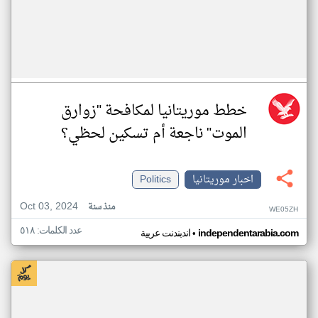
خطط موريتانيا لمكافحة "زوارق
الموت" ناجعة أم تسكين لحظي؟
اخبار موريتانيا
Politics
Oct 03, 2024
منذ سنة
WE05ZH
عدد الكلمات: ٥١٨
•
independentarabia.com
اندبندنت عربية