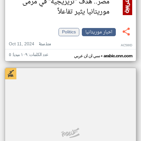
مصر.. هدف "تريزيجيه" في مرمى
موريتانيا يثير تفاعلاً
اخبار موريتانيا
Politics
Oct 11, 2024
منذ سنة
AC58ID
عدد الكلمات: ١٠٩ ميديا: ٥
•
arabic.cnn.com
سي ان ان عربي