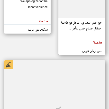
We apologize for the
inconvenience...
klyoum.com
تغيير الدولة
منذ سنة
تعبر
رفع العلم المصري.. تفاعل مع طريقة
مصادر الأخبار من موريتانيا
المقالات
الموجوده
احتفال حسام حسن بتأهل ...
سكاي نيوز عربية
اخبار موريتانيا على مدار الساعة
هنا عن
وجهة
نظر
أهم اخبار موريتانيا العاجلة والمباشرة
كاتبيها.
منذ سنة
سي ان ان عربي