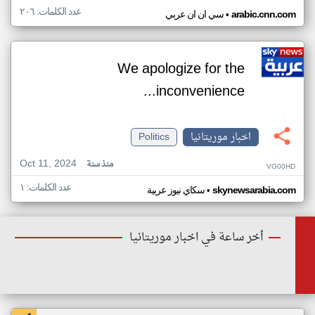
عدد الكلمات: ٢٠٦
•
arabic.cnn.com
سي ان ان عربي
We apologize for the
inconvenience...
اخبار موريتانيا
Politics
Oct 11, 2024
منذ سنة
VG00HD
عدد الكلمات: ١
•
skynewsarabia.com
سكاي نيوز عربية
أخر ساعة في اخبار موريتانيا