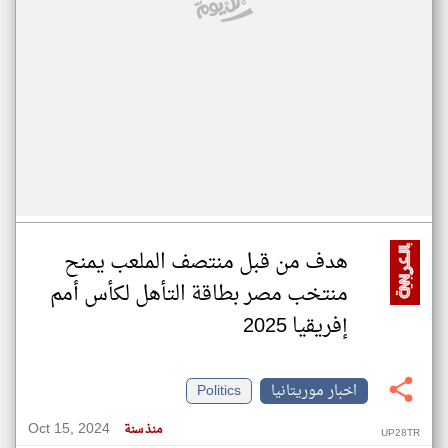
هدف من قبل منتصف الملعب يمنح
منتخب مصر بطاقة التأهل لكأس أمم
إفريقيا 2025
اخبار موريتانيا
Politics
Oct 15, 2024
منذ سنة
UP28TR