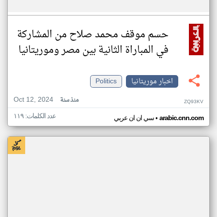
حسم موقف محمد صلاح من المشاركة
في المباراة الثانية بين مصر وموريتانيا
اخبار موريتانيا
Politics
Oct 12, 2024
منذ سنة
ZQ93KV
عدد الكلمات: ١١٩
•
arabic.cnn.com
سي ان ان عربي