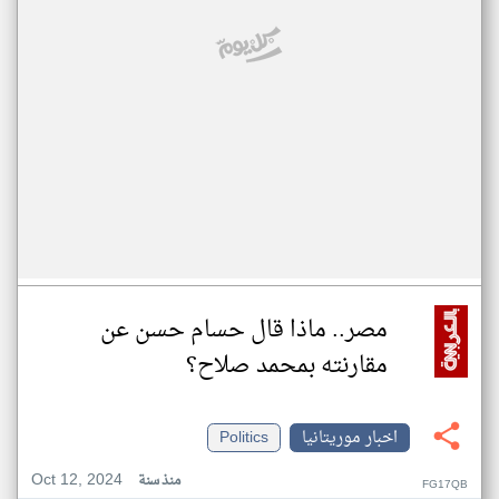
مصر.. ماذا قال حسام حسن عن
مقارنته بمحمد صلاح؟
اخبار موريتانيا
Politics
Oct 12, 2024
منذ سنة
FG17QB