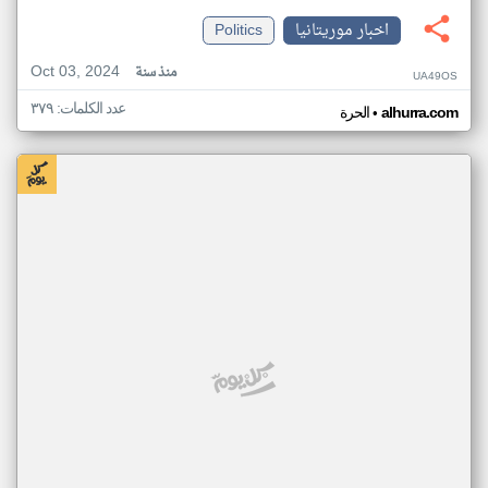
اخبار موريتانيا
Politics
Oct 03, 2024
منذ سنة
UA49OS
عدد الكلمات: ٣٧٩
•
alhurra.com
الحرة