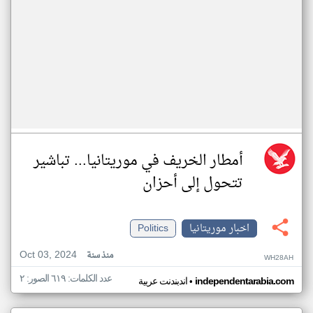
أمطار الخريف في موريتانيا... تباشير
تتحول إلى أحزان
اخبار موريتانيا
Politics
Oct 03, 2024
منذ سنة
WH28AH
عدد الكلمات: ٦١٩ الصور: ٢
•
independentarabia.com
اندبندنت عربية