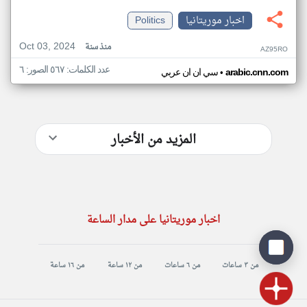
اخبار موريتانيا
Politics
Oct 03, 2024
منذ سنة
AZ95RO
عدد الكلمات: ٥٦٧ الصور: ٦
•
arabic.cnn.com
سي ان ان عربي
المزيد من الأخبار
اخبار موريتانيا على مدار الساعة
من ٣ ساعات
من ٦ ساعات
من ١٢ ساعة
من ١٦ ساعة