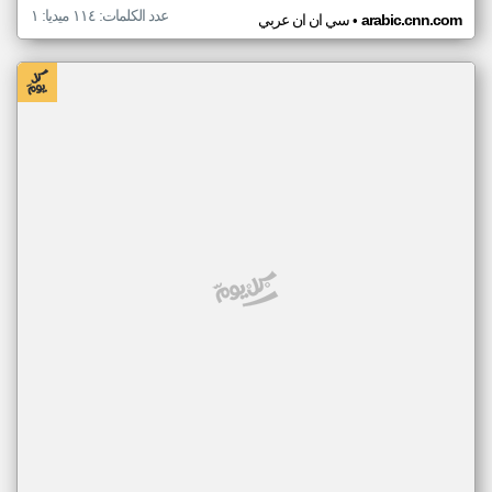
عدد الكلمات: ١١٤ ميديا: ١
•
arabic.cnn.com
سي ان ان عربي