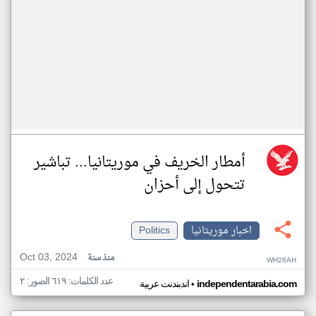
أمطار الخريف في موريتانيا... تباشير
تتحول إلى أحزان
اخبار موريتانيا
Politics
Oct 03, 2024
منذ سنة
WH28AH
عدد الكلمات: ٦١٩ الصور: ٢
•
independentarabia.com
اندبندنت عربية