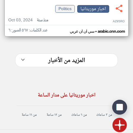
اخبار موريتانيا
Politics
Oct 03, 2024
منذ سنة
AZ95RO
عدد الكلمات: ٥٦٧ الصور: ٦
•
arabic.cnn.com
سي ان ان عربي
المزيد من الأخبار
اخبار موريتانيا على مدار الساعة
من ٣ ساعات
من ٦ ساعات
من ١٢ ساعة
من ١٦ ساعة