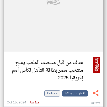
هدف من قبل منتصف الملعب يمنح
منتخب مصر بطاقة التأهل لكأس أمم
إفريقيا 2025
اخبار موريتانيا
Politics
Oct 15, 2024
منذ سنة
UP28TR