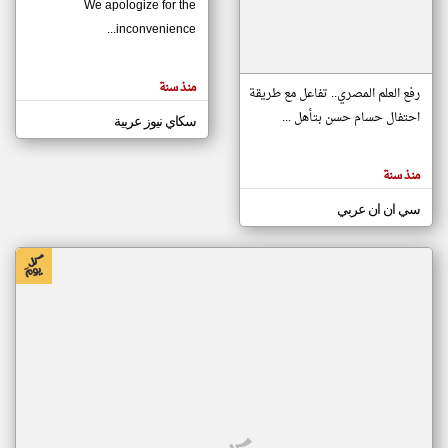
We apologize for the
inconvenience...
klyoum.com
تغيير الدولة
منذ سنة
تعبر
رفع العلم المصري.. تفاعل مع طريقة
مصادر الأخبار من موريتانيا
المقالات
الموجوده
احتفال حسام حسن بتأهل ...
سكاي نيوز عربية
اخبار موريتانيا على مدار الساعة
هنا عن
وجهة
نظر
أهم اخبار موريتانيا العاجلة والمباشرة
كاتبيها.
منذ سنة
سي ان ان عربي