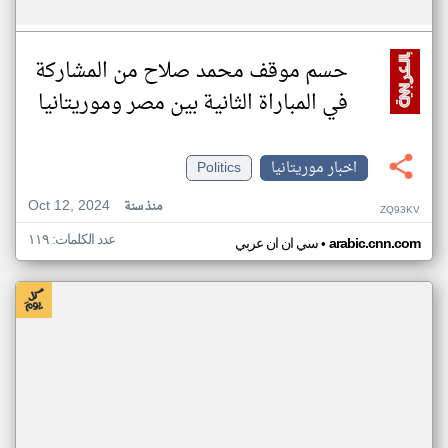
حسم موقف محمد صلاح من المشاركة
في المباراة الثانية بين مصر وموريتانيا
اخبار موريتانيا
Politics
Oct 12, 2024
منذ سنة
ZQ93KV
عدد الكلمات: ١١٩
•
arabic.cnn.com
سي ان ان عربي