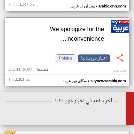
عدد الكلمات: ٢٠٦
•
arabic.cnn.com
سي ان ان عربي
We apologize for the
inconvenience...
اخبار موريتانيا
Politics
Oct 11, 2024
منذ سنة
VG00HD
عدد الكلمات: ١
•
skynewsarabia.com
سكاي نيوز عربية
أخر ساعة في اخبار موريتانيا