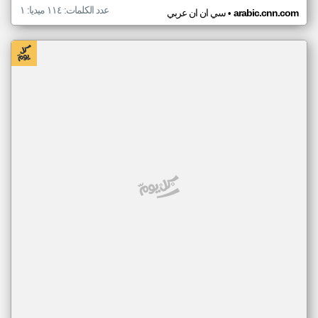
عدد الكلمات: ١١٤ ميديا: ١
•
arabic.cnn.com
سي ان ان عربي