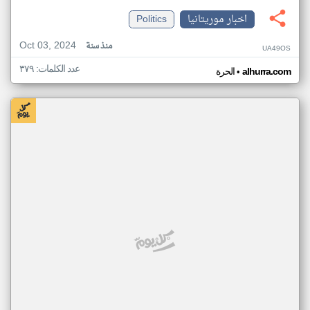
اخبار موريتانيا
Politics
Oct 03, 2024
منذ سنة
UA49OS
عدد الكلمات: ٣٧٩
•
alhurra.com
الحرة