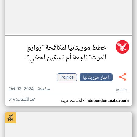
خطط موريتانيا لمكافحة "زوارق
الموت" ناجعة أم تسكين لحظي؟
اخبار موريتانيا
Politics
Oct 03, 2024
منذ سنة
WE05ZH
عدد الكلمات: ٥١٨
•
independentarabia.com
اندبندنت عربية