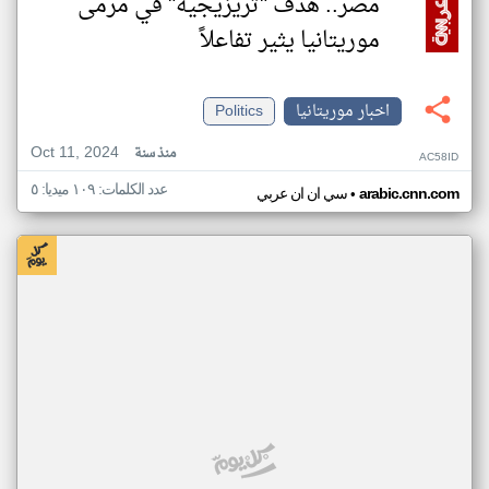
مصر.. هدف "تريزيجيه" في مرمى
موريتانيا يثير تفاعلاً
اخبار موريتانيا
Politics
Oct 11, 2024
منذ سنة
AC58ID
عدد الكلمات: ١٠٩ ميديا: ٥
•
arabic.cnn.com
سي ان ان عربي