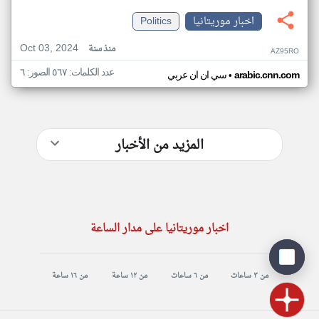
اخبار موريتانيا
Politics
Oct 03, 2024
منذ سنة
AZ95RO
عدد الكلمات: ٥٦٧ الصور: ٦
•
arabic.cnn.com
سي ان ان عربي
المزيد من الأخبار
اخبار موريتانيا على مدار الساعة
من ٣ ساعات
من ٦ ساعات
من ١٢ ساعة
من ١٦ ساعة