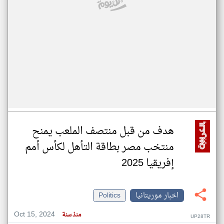
هدف من قبل منتصف الملعب يمنح
منتخب مصر بطاقة التأهل لكأس أمم
إفريقيا 2025
اخبار موريتانيا
Politics
Oct 15, 2024
منذ سنة
UP28TR