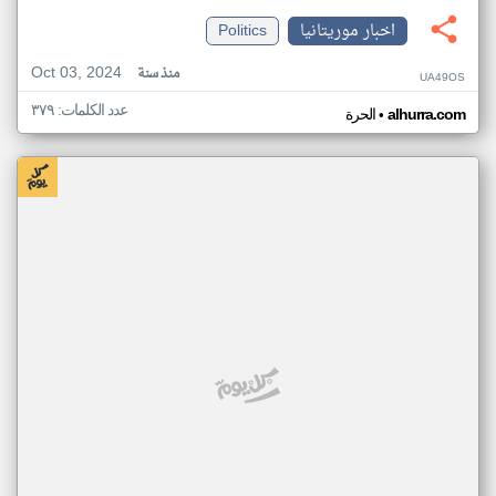
اخبار موريتانيا
Politics
Oct 03, 2024
منذ سنة
UA49OS
عدد الكلمات: ٣٧٩
•
alhurra.com
الحرة