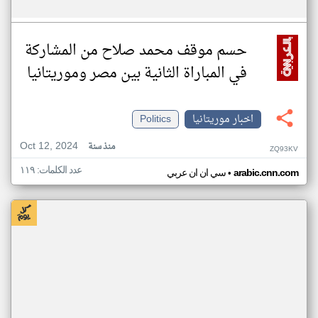
حسم موقف محمد صلاح من المشاركة
في المباراة الثانية بين مصر وموريتانيا
اخبار موريتانيا
Politics
Oct 12, 2024
منذ سنة
ZQ93KV
عدد الكلمات: ١١٩
•
arabic.cnn.com
سي ان ان عربي