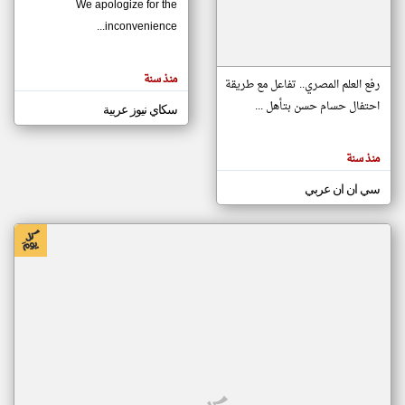
We apologize for the
inconvenience...
klyoum.com
تغيير الدولة
منذ سنة
تعبر
رفع العلم المصري.. تفاعل مع طريقة
مصادر الأخبار من موريتانيا
المقالات
الموجوده
احتفال حسام حسن بتأهل ...
سكاي نيوز عربية
اخبار موريتانيا على مدار الساعة
هنا عن
وجهة
نظر
أهم اخبار موريتانيا العاجلة والمباشرة
كاتبيها.
منذ سنة
سي ان ان عربي