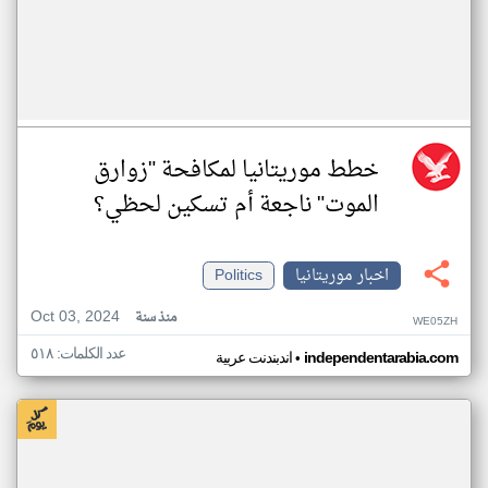
خطط موريتانيا لمكافحة "زوارق
الموت" ناجعة أم تسكين لحظي؟
اخبار موريتانيا
Politics
Oct 03, 2024
منذ سنة
WE05ZH
عدد الكلمات: ٥١٨
•
independentarabia.com
اندبندنت عربية