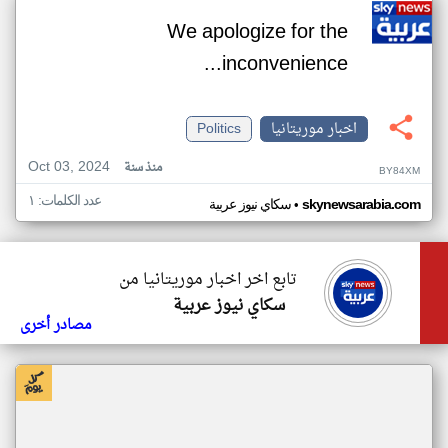
We apologize for the
inconvenience...
اخبار موريتانيا
Politics
Oct 03, 2024
منذ سنة
BY84XM
عدد الكلمات: ١
•
skynewsarabia.com
سكاي نيوز عربية
تابع اخر اخبار موريتانيا من
سكاي نيوز عربية
مصادر أخرى