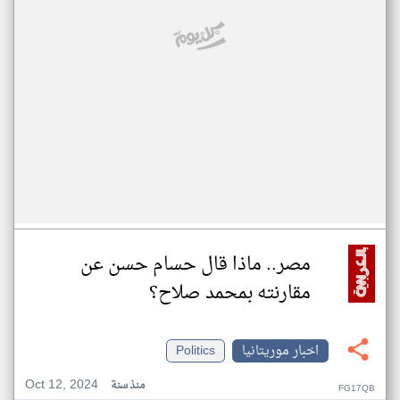
مصر.. ماذا قال حسام حسن عن
مقارنته بمحمد صلاح؟
اخبار موريتانيا
Politics
Oct 12, 2024
منذ سنة
FG17QB