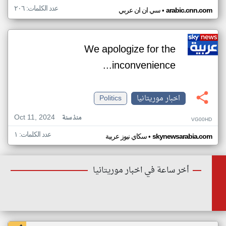
عدد الكلمات: ٢٠٦
•
arabic.cnn.com
سي ان ان عربي
We apologize for the
inconvenience...
اخبار موريتانيا
Politics
Oct 11, 2024
منذ سنة
VG00HD
عدد الكلمات: ١
•
skynewsarabia.com
سكاي نيوز عربية
أخر ساعة في اخبار موريتانيا