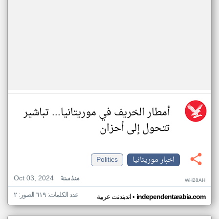
أمطار الخريف في موريتانيا... تباشير
تتحول إلى أحزان
اخبار موريتانيا
Politics
Oct 03, 2024
منذ سنة
WH28AH
عدد الكلمات: ٦١٩ الصور: ٢
•
independentarabia.com
اندبندنت عربية