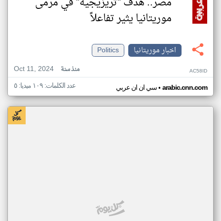
مصر.. هدف "تريزيجيه" في مرمى
موريتانيا يثير تفاعلاً
اخبار موريتانيا
Politics
Oct 11, 2024
منذ سنة
AC58ID
عدد الكلمات: ١٠٩ ميديا: ٥
•
arabic.cnn.com
سي ان ان عربي