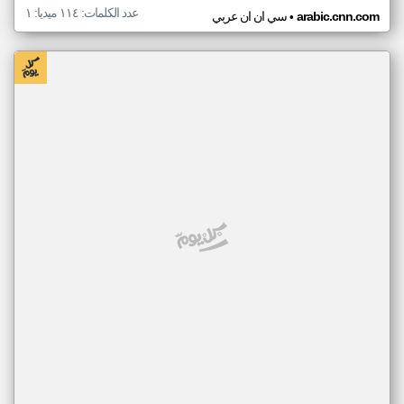
عدد الكلمات: ١١٤ ميديا: ١
•
arabic.cnn.com
سي ان ان عربي