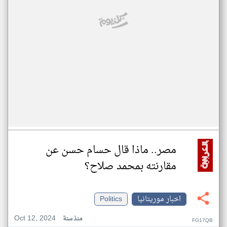
مصر.. ماذا قال حسام حسن عن
مقارنته بمحمد صلاح؟
اخبار موريتانيا
Politics
Oct 12, 2024
منذ سنة
FG17QB