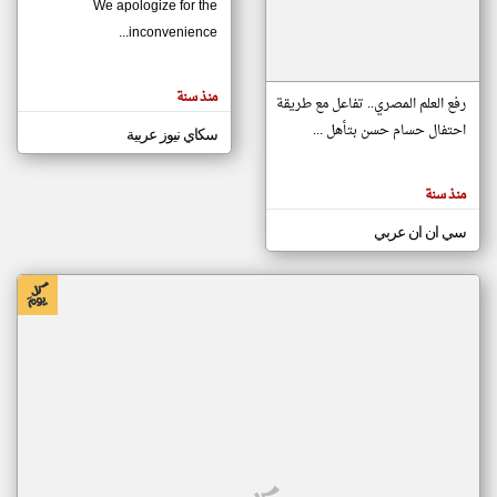
We apologize for the
inconvenience...
klyoum.com
تغيير الدولة
منذ سنة
تعبر
رفع العلم المصري.. تفاعل مع طريقة
مصادر الأخبار من موريتانيا
المقالات
الموجوده
احتفال حسام حسن بتأهل ...
سكاي نيوز عربية
اخبار موريتانيا على مدار الساعة
هنا عن
وجهة
نظر
أهم اخبار موريتانيا العاجلة والمباشرة
كاتبيها.
منذ سنة
سي ان ان عربي