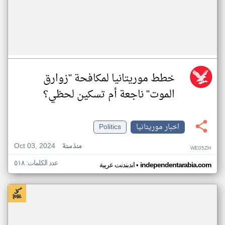
خطط موريتانيا لمكافحة "زوارق
الموت" ناجعة أم تسكين لحظي؟
اخبار موريتانيا
Politics
Oct 03, 2024
منذ سنة
WE05ZH
عدد الكلمات: ٥١٨
•
independentarabia.com
اندبندنت عربية