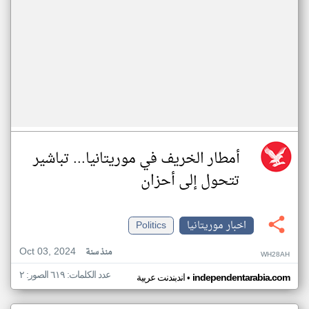
أمطار الخريف في موريتانيا... تباشير
تتحول إلى أحزان
اخبار موريتانيا
Politics
Oct 03, 2024
منذ سنة
WH28AH
عدد الكلمات: ٦١٩ الصور: ٢
•
independentarabia.com
اندبندنت عربية