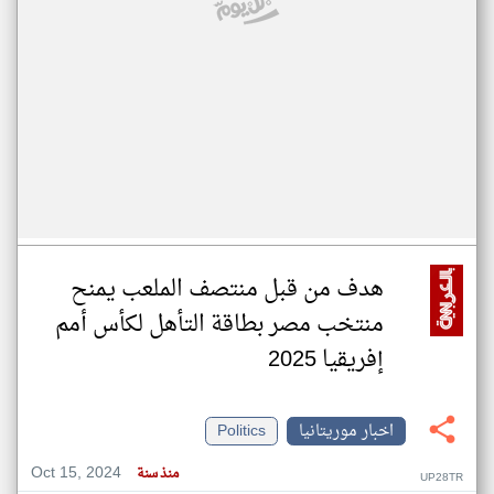
هدف من قبل منتصف الملعب يمنح
منتخب مصر بطاقة التأهل لكأس أمم
إفريقيا 2025
اخبار موريتانيا
Politics
Oct 15, 2024
منذ سنة
UP28TR