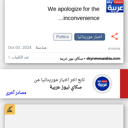
We apologize for the
inconvenience...
اخبار موريتانيا
Politics
Oct 03, 2024
منذ سنة
BY84XM
عدد الكلمات: ١
•
skynewsarabia.com
سكاي نيوز عربية
تابع اخر اخبار موريتانيا من
سكاي نيوز عربية
مصادر أخرى