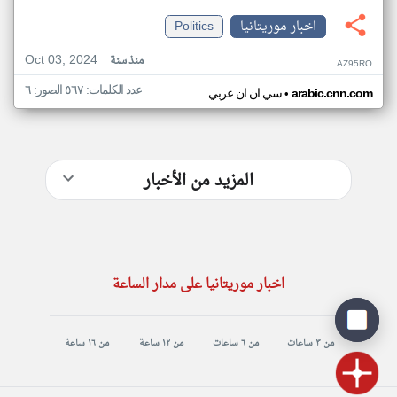
اخبار موريتانيا
Politics
Oct 03, 2024
منذ سنة
AZ95RO
عدد الكلمات: ٥٦٧ الصور: ٦
•
arabic.cnn.com
سي ان ان عربي
المزيد من الأخبار
اخبار موريتانيا على مدار الساعة
من ٣ ساعات
من ٦ ساعات
من ١٢ ساعة
من ١٦ ساعة