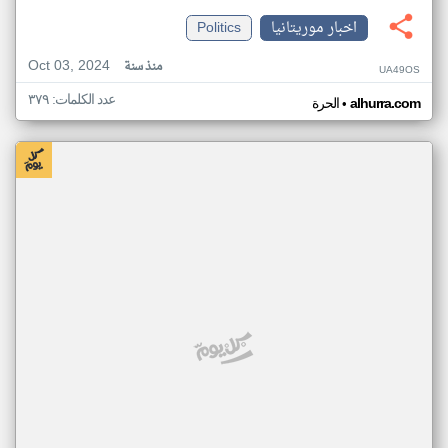
اخبار موريتانيا
Politics
Oct 03, 2024
منذ سنة
UA49OS
عدد الكلمات: ٣٧٩
•
alhurra.com
الحرة