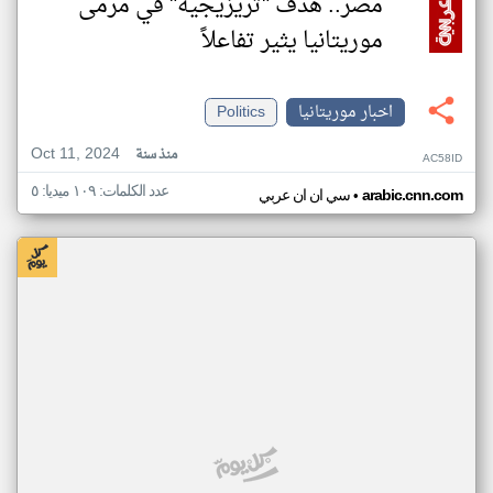
مصر.. هدف "تريزيجيه" في مرمى
موريتانيا يثير تفاعلاً
اخبار موريتانيا
Politics
Oct 11, 2024
منذ سنة
AC58ID
عدد الكلمات: ١٠٩ ميديا: ٥
•
arabic.cnn.com
سي ان ان عربي