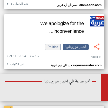
عدد الكلمات: ٢٠٦
•
arabic.cnn.com
سي ان ان عربي
We apologize for the
inconvenience...
اخبار موريتانيا
Politics
Oct 11, 2024
منذ سنة
VG00HD
عدد الكلمات: ١
•
skynewsarabia.com
سكاي نيوز عربية
أخر ساعة في اخبار موريتانيا