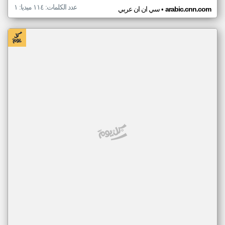
عدد الكلمات: ١١٤ ميديا: ١
•
arabic.cnn.com
سي ان ان عربي