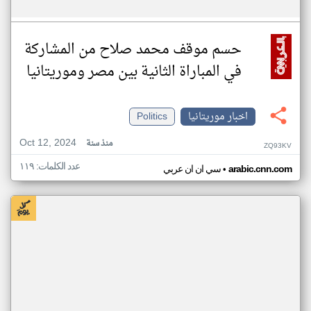
حسم موقف محمد صلاح من المشاركة
في المباراة الثانية بين مصر وموريتانيا
اخبار موريتانيا
Politics
Oct 12, 2024
منذ سنة
ZQ93KV
عدد الكلمات: ١١٩
•
arabic.cnn.com
سي ان ان عربي