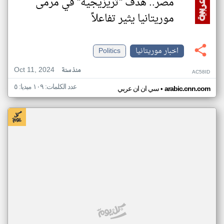
مصر.. هدف "تريزيجيه" في مرمى
موريتانيا يثير تفاعلاً
اخبار موريتانيا
Politics
Oct 11, 2024
منذ سنة
AC58ID
عدد الكلمات: ١٠٩ ميديا: ٥
•
arabic.cnn.com
سي ان ان عربي