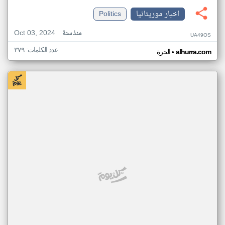
اخبار موريتانيا
Politics
Oct 03, 2024
منذ سنة
UA49OS
عدد الكلمات: ٣٧٩
•
alhurra.com
الحرة