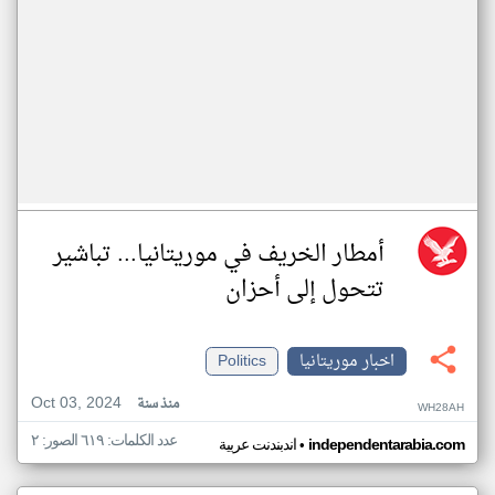
أمطار الخريف في موريتانيا... تباشير
تتحول إلى أحزان
اخبار موريتانيا
Politics
Oct 03, 2024
منذ سنة
WH28AH
عدد الكلمات: ٦١٩ الصور: ٢
•
independentarabia.com
اندبندنت عربية