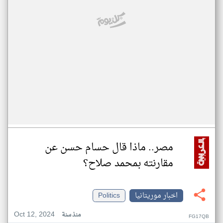
مصر.. ماذا قال حسام حسن عن
مقارنته بمحمد صلاح؟
اخبار موريتانيا
Politics
Oct 12, 2024
منذ سنة
FG17QB