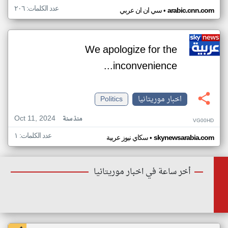
عدد الكلمات: ٢٠٦
•
arabic.cnn.com
سي ان ان عربي
We apologize for the
inconvenience...
اخبار موريتانيا
Politics
Oct 11, 2024
منذ سنة
VG00HD
عدد الكلمات: ١
•
skynewsarabia.com
سكاي نيوز عربية
أخر ساعة في اخبار موريتانيا