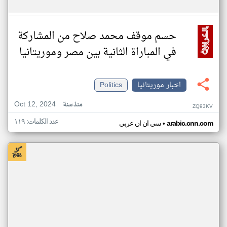
حسم موقف محمد صلاح من المشاركة
في المباراة الثانية بين مصر وموريتانيا
اخبار موريتانيا
Politics
Oct 12, 2024
منذ سنة
ZQ93KV
عدد الكلمات: ١١٩
•
arabic.cnn.com
سي ان ان عربي