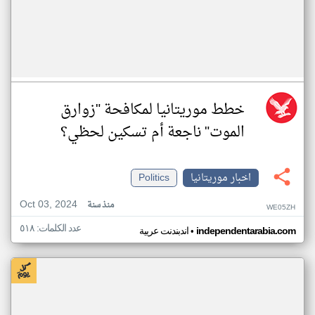
خطط موريتانيا لمكافحة "زوارق
الموت" ناجعة أم تسكين لحظي؟
اخبار موريتانيا
Politics
Oct 03, 2024
منذ سنة
WE05ZH
عدد الكلمات: ٥١٨
•
independentarabia.com
اندبندنت عربية