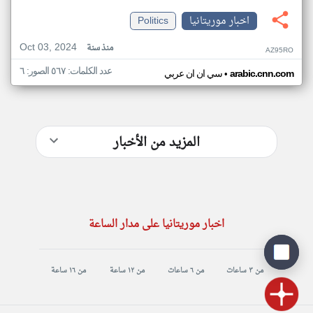
اخبار موريتانيا
Politics
Oct 03, 2024
منذ سنة
AZ95RO
عدد الكلمات: ٥٦٧ الصور: ٦
•
arabic.cnn.com
سي ان ان عربي
المزيد من الأخبار
اخبار موريتانيا على مدار الساعة
من ٣ ساعات
من ٦ ساعات
من ١٢ ساعة
من ١٦ ساعة