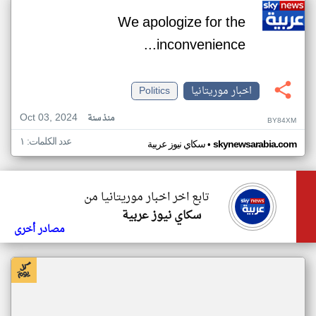
We apologize for the
inconvenience...
اخبار موريتانيا
Politics
Oct 03, 2024
منذ سنة
BY84XM
عدد الكلمات: ١
•
skynewsarabia.com
سكاي نيوز عربية
تابع اخر اخبار موريتانيا من
سكاي نيوز عربية
مصادر أخرى