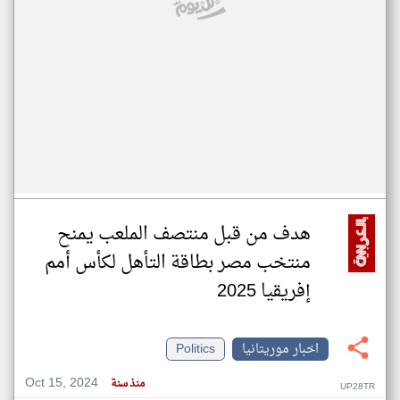
هدف من قبل منتصف الملعب يمنح
منتخب مصر بطاقة التأهل لكأس أمم
إفريقيا 2025
اخبار موريتانيا
Politics
Oct 15, 2024
منذ سنة
UP28TR