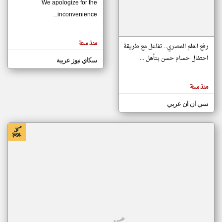
We apologize for the
inconvenience...
klyoum.com
تغيير الدولة
منذ سنة
تعبر
رفع العلم المصري.. تفاعل مع طريقة
مصادر الأخبار من موريتانيا
المقالات
الموجوده
احتفال حسام حسن بتأهل ...
سكاي نيوز عربية
اخبار موريتانيا على مدار الساعة
هنا عن
وجهة
نظر
أهم اخبار موريتانيا العاجلة والمباشرة
كاتبيها.
منذ سنة
سي ان ان عربي