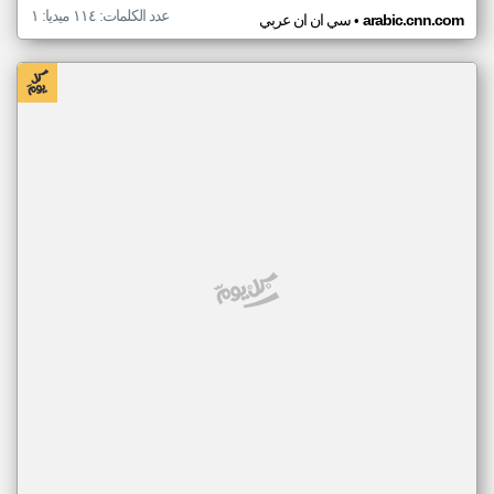
عدد الكلمات: ١١٤ ميديا: ١
•
arabic.cnn.com
سي ان ان عربي