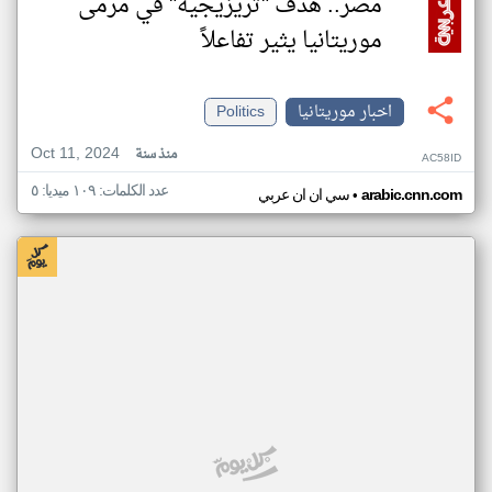
مصر.. هدف "تريزيجيه" في مرمى
موريتانيا يثير تفاعلاً
اخبار موريتانيا
Politics
Oct 11, 2024
منذ سنة
AC58ID
عدد الكلمات: ١٠٩ ميديا: ٥
•
arabic.cnn.com
سي ان ان عربي