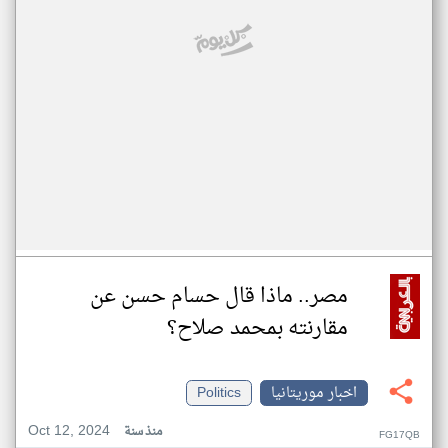
مصر.. ماذا قال حسام حسن عن
مقارنته بمحمد صلاح؟
اخبار موريتانيا
Politics
Oct 12, 2024
منذ سنة
FG17QB