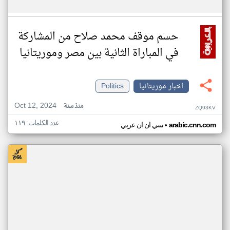
حسم موقف محمد صلاح من المشاركة
في المباراة الثانية بين مصر وموريتانيا
اخبار موريتانيا
Politics
Oct 12, 2024
منذ سنة
ZQ93KV
عدد الكلمات: ١١٩
•
arabic.cnn.com
سي ان ان عربي