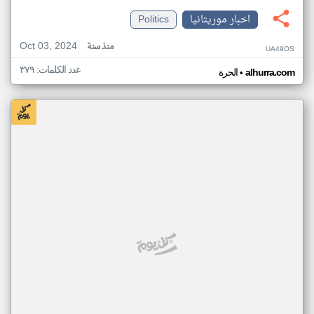
اخبار موريتانيا
Politics
Oct 03, 2024
منذ سنة
UA49OS
عدد الكلمات: ٣٧٩
•
alhurra.com
الحرة