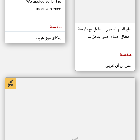
We apologize for the
inconvenience...
klyoum.com
تغيير الدولة
منذ سنة
تعبر
رفع العلم المصري.. تفاعل مع طريقة
مصادر الأخبار من موريتانيا
المقالات
الموجوده
احتفال حسام حسن بتأهل ...
سكاي نيوز عربية
اخبار موريتانيا على مدار الساعة
هنا عن
وجهة
نظر
أهم اخبار موريتانيا العاجلة والمباشرة
كاتبيها.
منذ سنة
سي ان ان عربي