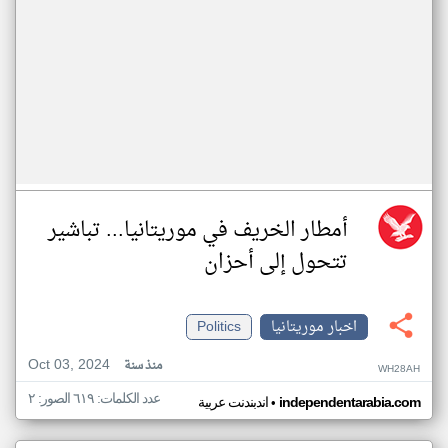
أمطار الخريف في موريتانيا... تباشير
تتحول إلى أحزان
اخبار موريتانيا
Politics
Oct 03, 2024
منذ سنة
WH28AH
عدد الكلمات: ٦١٩ الصور: ٢
•
independentarabia.com
اندبندنت عربية