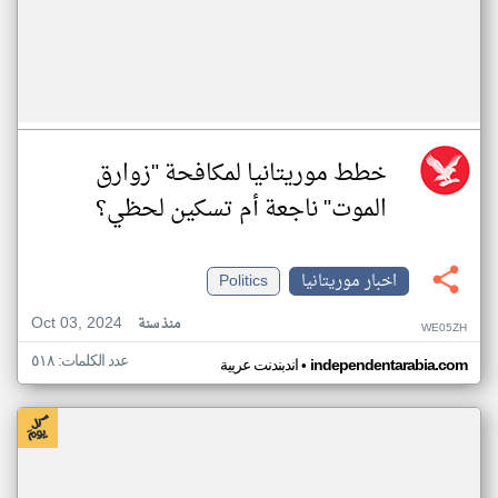
خطط موريتانيا لمكافحة "زوارق
الموت" ناجعة أم تسكين لحظي؟
اخبار موريتانيا
Politics
Oct 03, 2024
منذ سنة
WE05ZH
عدد الكلمات: ٥١٨
•
independentarabia.com
اندبندنت عربية