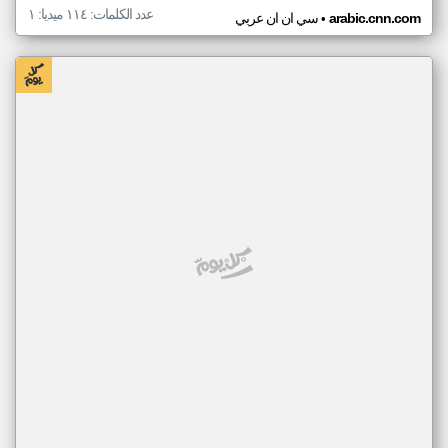
عدد الكلمات: ١١٤ ميديا: ١
•
arabic.cnn.com
سي ان ان عربي