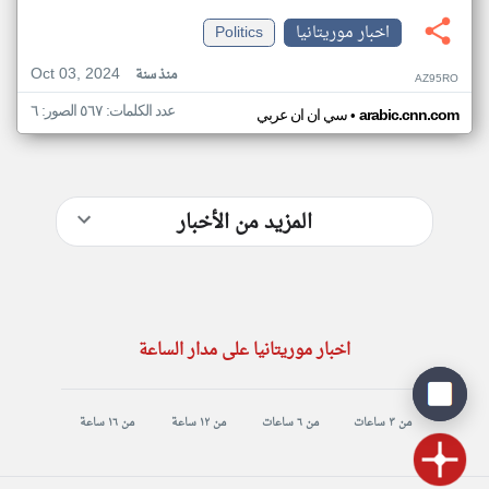
اخبار موريتانيا
Politics
Oct 03, 2024
منذ سنة
AZ95RO
عدد الكلمات: ٥٦٧ الصور: ٦
•
arabic.cnn.com
سي ان ان عربي
المزيد من الأخبار
اخبار موريتانيا على مدار الساعة
من ٣ ساعات
من ٦ ساعات
من ١٢ ساعة
من ١٦ ساعة