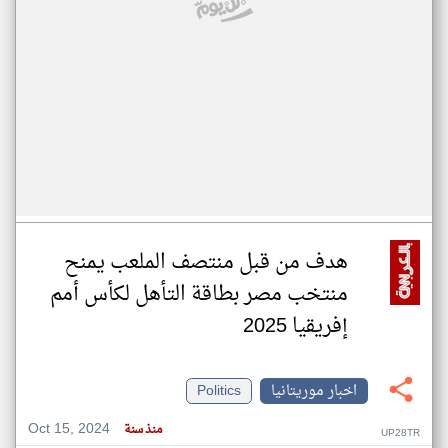
هدف من قبل منتصف الملعب يمنح
منتخب مصر بطاقة التأهل لكأس أمم
إفريقيا 2025
اخبار موريتانيا
Politics
Oct 15, 2024
منذ سنة
UP28TR