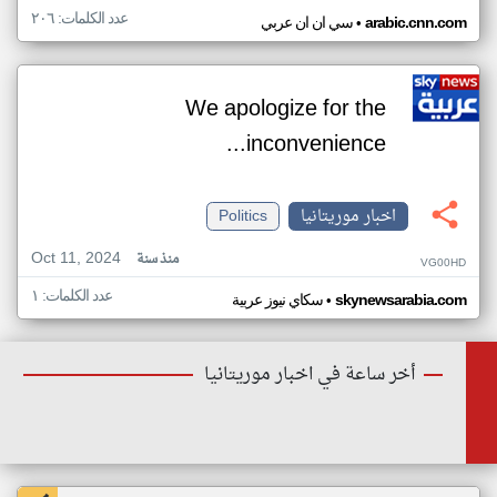
عدد الكلمات: ٢٠٦
•
arabic.cnn.com
سي ان ان عربي
We apologize for the
inconvenience...
اخبار موريتانيا
Politics
Oct 11, 2024
منذ سنة
VG00HD
عدد الكلمات: ١
•
skynewsarabia.com
سكاي نيوز عربية
أخر ساعة في اخبار موريتانيا