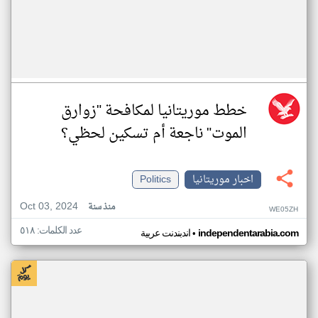
خطط موريتانيا لمكافحة "زوارق
الموت" ناجعة أم تسكين لحظي؟
اخبار موريتانيا
Politics
Oct 03, 2024
منذ سنة
WE05ZH
عدد الكلمات: ٥١٨
•
independentarabia.com
اندبندنت عربية