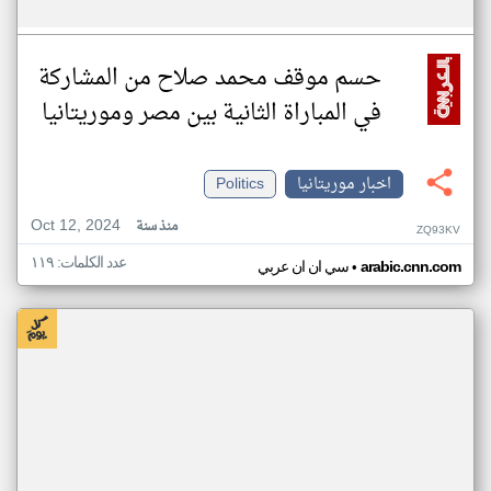
حسم موقف محمد صلاح من المشاركة
في المباراة الثانية بين مصر وموريتانيا
اخبار موريتانيا
Politics
Oct 12, 2024
منذ سنة
ZQ93KV
عدد الكلمات: ١١٩
•
arabic.cnn.com
سي ان ان عربي