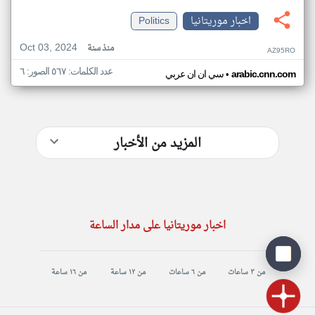
اخبار موريتانيا
Politics
Oct 03, 2024
منذ سنة
AZ95RO
عدد الكلمات: ٥٦٧ الصور: ٦
•
arabic.cnn.com
سي ان ان عربي
المزيد من الأخبار
اخبار موريتانيا على مدار الساعة
من ٣ ساعات
من ٦ ساعات
من ١٢ ساعة
من ١٦ ساعة