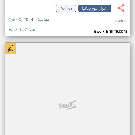
اخبار موريتانيا
Politics
Oct 03, 2024
منذ سنة
UA49OS
عدد الكلمات: ٣٧٩
•
alhurra.com
الحرة