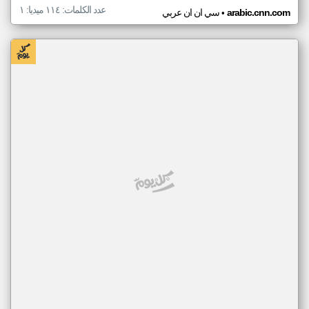
عدد الكلمات: ١١٤ ميديا: ١
•
arabic.cnn.com
سي ان ان عربي