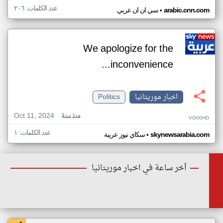
عدد الكلمات: ٢٠٦
•
arabic.cnn.com
سي ان ان عربي
We apologize for the
inconvenience...
اخبار موريتانيا
Politics
Oct 11, 2024
منذ سنة
VG00HD
عدد الكلمات: ١
•
skynewsarabia.com
سكاي نيوز عربية
أخر ساعة في اخبار موريتانيا