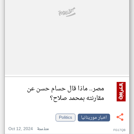
مصر.. ماذا قال حسام حسن عن
مقارنته بمحمد صلاح؟
اخبار موريتانيا
Politics
Oct 12, 2024
منذ سنة
FG17QB