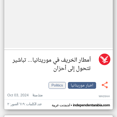
أمطار الخريف في موريتانيا... تباشير
تتحول إلى أحزان
اخبار موريتانيا
Politics
Oct 03, 2024
منذ سنة
WH28AH
عدد الكلمات: ٦١٩ الصور: ٢
•
independentarabia.com
اندبندنت عربية