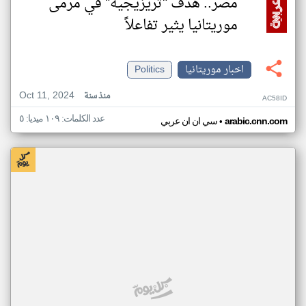
مصر.. هدف "تريزيجيه" في مرمى
موريتانيا يثير تفاعلاً
اخبار موريتانيا
Politics
Oct 11, 2024
منذ سنة
AC58ID
عدد الكلمات: ١٠٩ ميديا: ٥
•
arabic.cnn.com
سي ان ان عربي