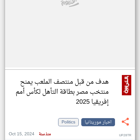
هدف من قبل منتصف الملعب يمنح
منتخب مصر بطاقة التأهل لكأس أمم
إفريقيا 2025
اخبار موريتانيا
Politics
Oct 15, 2024
منذ سنة
UP28TR