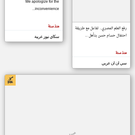
We apologize for the
inconvenience...
klyoum.com
تغيير الدولة
منذ سنة
تعبر
رفع العلم المصري.. تفاعل مع طريقة
مصادر الأخبار من موريتانيا
المقالات
الموجوده
احتفال حسام حسن بتأهل ...
سكاي نيوز عربية
اخبار موريتانيا على مدار الساعة
هنا عن
وجهة
نظر
أهم اخبار موريتانيا العاجلة والمباشرة
كاتبيها.
منذ سنة
سي ان ان عربي