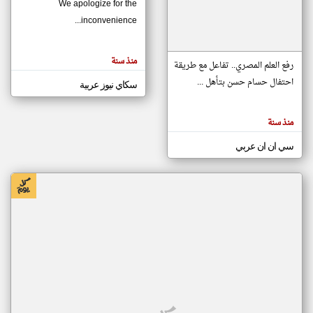
We apologize for the
inconvenience...
klyoum.com
تغيير الدولة
منذ سنة
تعبر
رفع العلم المصري.. تفاعل مع طريقة
مصادر الأخبار من موريتانيا
المقالات
الموجوده
احتفال حسام حسن بتأهل ...
سكاي نيوز عربية
اخبار موريتانيا على مدار الساعة
هنا عن
وجهة
نظر
أهم اخبار موريتانيا العاجلة والمباشرة
كاتبيها.
منذ سنة
سي ان ان عربي