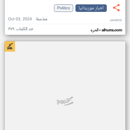
اخبار موريتانيا
Politics
Oct 03, 2024
منذ سنة
UA49OS
عدد الكلمات: ٣٧٩
•
alhurra.com
الحرة