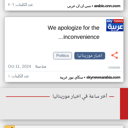
عدد الكلمات: ٢٠٦
•
arabic.cnn.com
سي ان ان عربي
We apologize for the
inconvenience...
اخبار موريتانيا
Politics
Oct 11, 2024
منذ سنة
VG00HD
عدد الكلمات: ١
•
skynewsarabia.com
سكاي نيوز عربية
أخر ساعة في اخبار موريتانيا