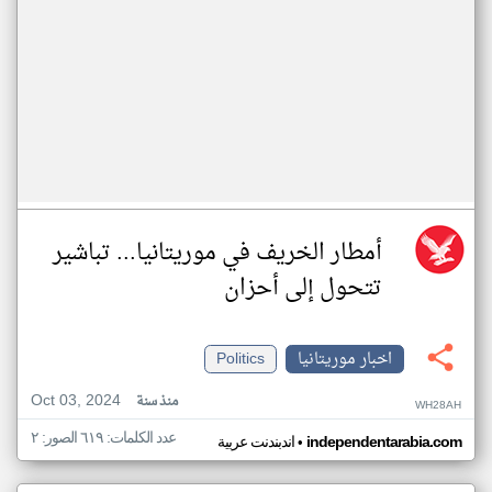
أمطار الخريف في موريتانيا... تباشير
تتحول إلى أحزان
اخبار موريتانيا
Politics
Oct 03, 2024
منذ سنة
WH28AH
عدد الكلمات: ٦١٩ الصور: ٢
•
independentarabia.com
اندبندنت عربية