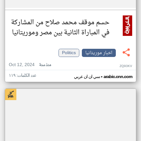
حسم موقف محمد صلاح من المشاركة
في المباراة الثانية بين مصر وموريتانيا
اخبار موريتانيا
Politics
Oct 12, 2024
منذ سنة
ZQ93KV
عدد الكلمات: ١١٩
•
arabic.cnn.com
سي ان ان عربي