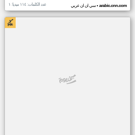
عدد الكلمات: ١١٤ ميديا: ١
•
arabic.cnn.com
سي ان ان عربي