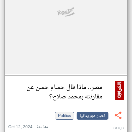
مصر.. ماذا قال حسام حسن عن
مقارنته بمحمد صلاح؟
اخبار موريتانيا
Politics
Oct 12, 2024
منذ سنة
FG17QB