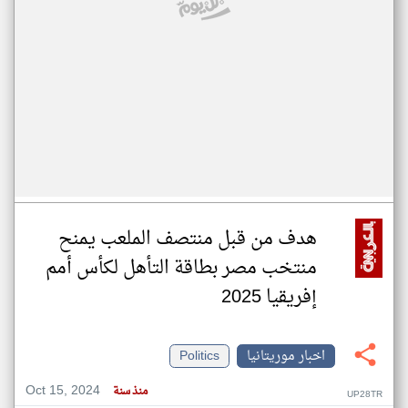
هدف من قبل منتصف الملعب يمنح
منتخب مصر بطاقة التأهل لكأس أمم
إفريقيا 2025
اخبار موريتانيا
Politics
Oct 15, 2024
منذ سنة
UP28TR