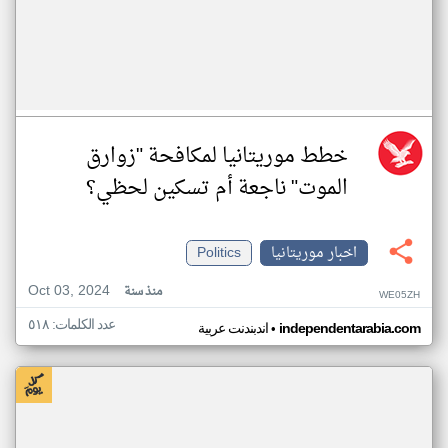
خطط موريتانيا لمكافحة "زوارق
الموت" ناجعة أم تسكين لحظي؟
اخبار موريتانيا
Politics
Oct 03, 2024
منذ سنة
WE05ZH
عدد الكلمات: ٥١٨
•
independentarabia.com
اندبندنت عربية