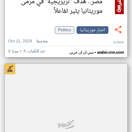
مصر.. هدف "تريزيجيه" في مرمى
موريتانيا يثير تفاعلاً
اخبار موريتانيا
Politics
Oct 11, 2024
منذ سنة
AC58ID
عدد الكلمات: ١٠٩ ميديا: ٥
•
arabic.cnn.com
سي ان ان عربي