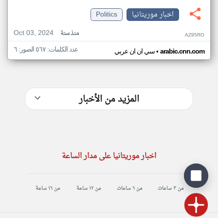
اخبار موريتانيا
Politics
Oct 03, 2024
منذ سنة
AZ95RO
عدد الكلمات: ٥٦٧ الصور: ٦
•
arabic.cnn.com
سي ان ان عربي
المزيد من الأخبار
اخبار موريتانيا على مدار الساعة
من ٣ ساعات
من ٦ ساعات
من ١٢ ساعة
من ١٦ ساعة