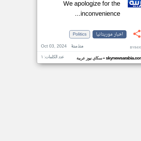
We apologize for the
inconvenience...
اخبار موريتانيا
Politics
Oct 03, 2024
منذ سنة
BY84X
عدد الكلمات: ١
•
skynewsarabia.co
سكاي نيوز عربية