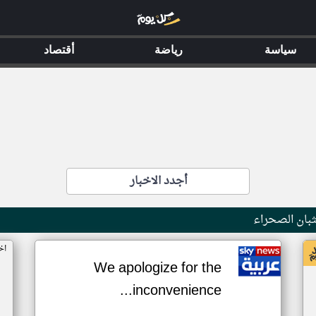
سياسة
رياضة
أقتصاد
أجدد الاخبار
بان الصحراء
اخ
We apologize for the
inconvenience...