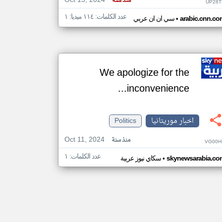
Oct 15, 2024
منذ سنة
UP28T
عدد الكلمات: ١١٤ ميديا: ١
•
arabic.cnn.co
سي ان ان عربي
We apologize for the
inconvenience...
اخبار موريتانيا
Politics
Oct 11, 2024
منذ سنة
VG00H
عدد الكلمات: ١
•
skynewsarabia.co
سكاي نيوز عربية