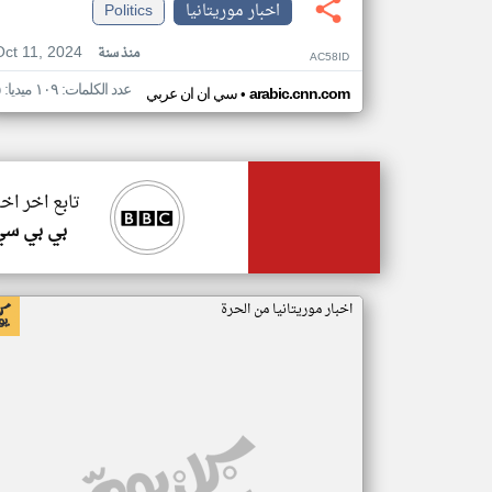
اخبار موريتانيا
Politics
Oct 11, 2024
منذ سنة
AC58ID
عدد الكلمات: ١٠٩ ميديا: ٥
•
arabic.cnn.com
سي ان ان عربي
تابع اخر اخب
بي بي سي
اخبار موريتانيا من الحرة