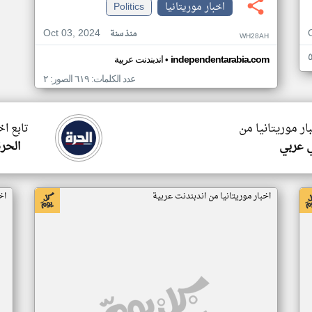
اخبار موريتانيا
Politics
Oct 03, 2024
منذ سنة
WH28AH
•
independentarabia.com
اندبندنت عربية
عدد الكلمات: ٦١٩ الصور: ٢
ار موريتانيا من
تابع اخ
 عربي
الحرة
اخبار موريتانيا من اندبندنت عربية
اخ