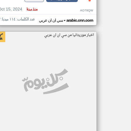
Oct 15, 2024
منذ سنة
AO78QW
عدد الكلمات: ١١٤ ميديا: ٣
•
arabic.cnn.com
سي ان ان عربي
اخبار موريتانيا من سي ان ان عربي