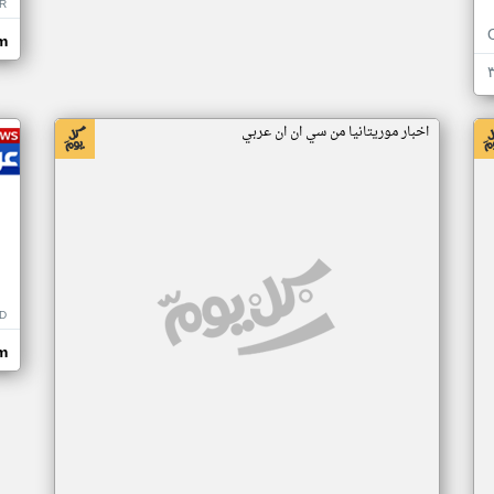
R
m
اخبار موريتانيا من سي ان ان عربي
D
m