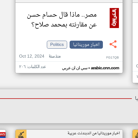
مصر.. ماذا قال حسام حسن
عن مقارنته بمحمد صلاح؟
اخبار موريتانيا
Politics
Oct 12, 2024
منذ سنة
FG17QB
عدد الكلمات: ٢٠٦
•
arabic.cnn.com
سي ان ان عربي
ا
اخبار موريتانيا من اندبندنت عربية