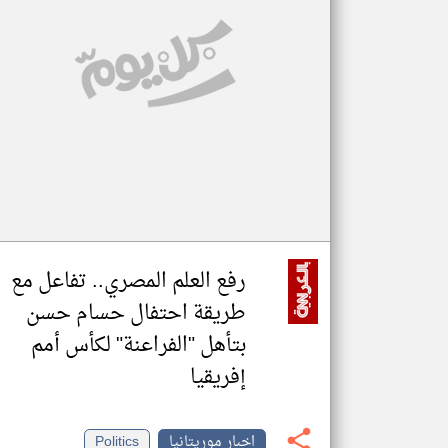
تعبر
المقالات
الموجوده
هنا عن
وجهة
نظر
كاتبيها.
رفع العلم المصري.. تفاعل مع
طريقة احتفال حسام حسن
بتأهل "الفراعنة" لكأس أمم
إفريقيا
اخبار موريتانيا
Politics