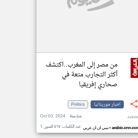
من مصر إلى المغرب..اكتشف
أكثر التجارب متعة في
صحاري إفريقيا
اخبار موريتانيا
Politics
Oct 03, 2024
منذ سنة
AZ95R
عدد الكلمات: ٥٦٧ الصور: ٦
•
arabic.cnn.co
سي ان ان عربي