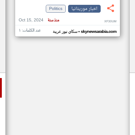
اخبار موريتانيا
Politics
Oct 15, 2024
منذ سنة
XF30UM
عدد الكلمات: ١
•
skynewsarabia.com
سكاي نيوز عربية