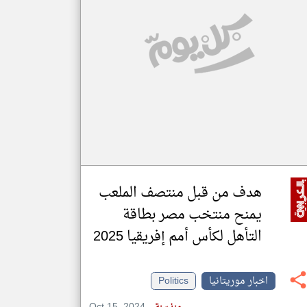
klyoum.com
تغيير الدولة
مصادر الأخبار من موريتانيا
اخبار موريتانيا على مدار الساعة
أهم اخبار موريتانيا العاجلة والمباشرة
هدف من قبل منتصف الملعب
يمنح منتخب مصر بطاقة
التأهل لكأس أمم إفريقيا 2025
اخبار موريتانيا
Politics