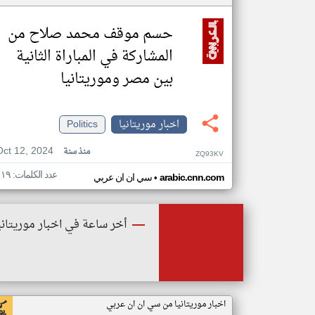
حسم موقف محمد صلاح من
المشاركة في المباراة الثانية
بين مصر وموريتانيا
اخبار موريتانيا
Politics
Oct 12, 2024
منذ سنة
ZQ93KV
عدد الكلمات: ١١٩
•
arabic.cnn.com
سي ان ان عربي
أخر ساعة في اخبار موريتاني
اخبار موريتانيا من سي ان ان عربي