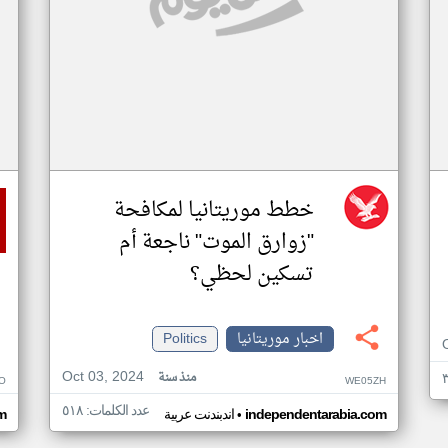
خطط موريتانيا لمكافحة
"زوارق الموت" ناجعة أم
تسكين لحظي؟
اخبار موريتانيا
Politics
Oct 03, 2024
منذ سنة
O
WE05ZH
عدد الكلمات: ٥١٨
•
independentarabia.com
اندبندنت عربية
m