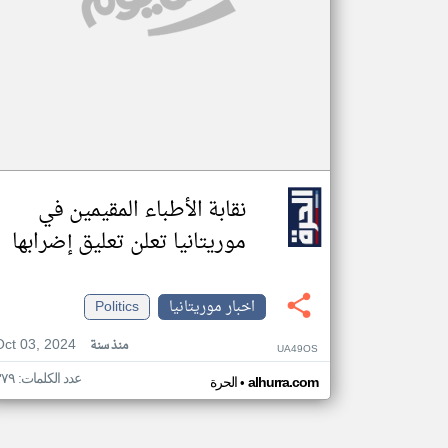
نقابة الأطباء المقيمين في
موريتانيا تعلن تعليق إضرابها
اخبار موريتانيا
Politics
Oct 03, 2024
منذ سنة
UA49OS
عدد الكلمات: ٣٧٩
•
alhurra.com
الحرة