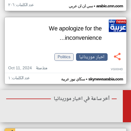
عدد الكلمات: ٢٠٦
•
arabic.cnn.com
سي ان ان عربي
We apologize for the
inconvenience...
اخبار موريتانيا
Politics
Oct 11, 2024
منذ سنة
VG00HD
عدد الكلمات: ١
•
skynewsarabia.com
سكاي نيوز عربية
أخر ساعة في اخبار موريتانيا