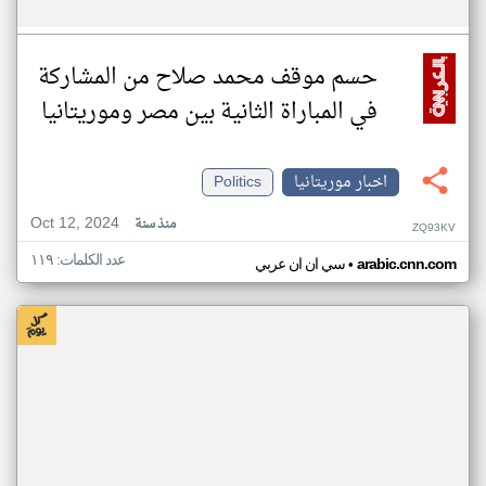
حسم موقف محمد صلاح من المشاركة
في المباراة الثانية بين مصر وموريتانيا
اخبار موريتانيا
Politics
Oct 12, 2024
منذ سنة
ZQ93KV
عدد الكلمات: ١١٩
•
arabic.cnn.com
سي ان ان عربي