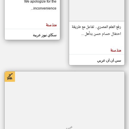
We apologize for the
inconvenience...
klyoum.com
تغيير الدولة
منذ سنة
تعبر
رفع العلم المصري.. تفاعل مع طريقة
مصادر الأخبار من موريتانيا
المقالات
الموجوده
احتفال حسام حسن بتأهل ...
سكاي نيوز عربية
اخبار موريتانيا على مدار الساعة
هنا عن
وجهة
نظر
أهم اخبار موريتانيا العاجلة والمباشرة
كاتبيها.
منذ سنة
سي ان ان عربي