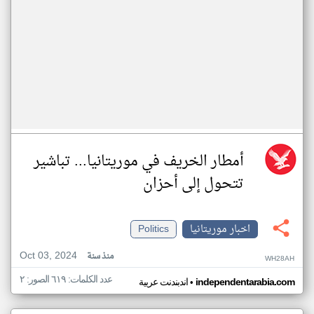
أمطار الخريف في موريتانيا... تباشير
تتحول إلى أحزان
اخبار موريتانيا
Politics
Oct 03, 2024
منذ سنة
WH28AH
عدد الكلمات: ٦١٩ الصور: ٢
•
independentarabia.com
اندبندنت عربية