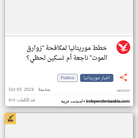
خطط موريتانيا لمكافحة "زوارق
الموت" ناجعة أم تسكين لحظي؟
اخبار موريتانيا
Politics
Oct 03, 2024
منذ سنة
WE05ZH
عدد الكلمات: ٥١٨
•
independentarabia.com
اندبندنت عربية