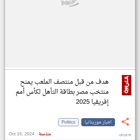
هدف من قبل منتصف الملعب يمنح
منتخب مصر بطاقة التأهل لكأس أمم
إفريقيا 2025
اخبار موريتانيا
Politics
Oct 15, 2024
منذ سنة
UP28TR