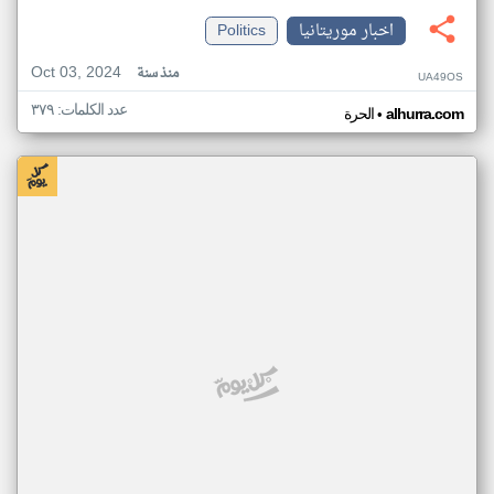
اخبار موريتانيا
Politics
Oct 03, 2024
منذ سنة
UA49OS
عدد الكلمات: ٣٧٩
•
alhurra.com
الحرة