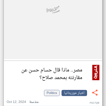
مصر.. ماذا قال حسام حسن عن
مقارنته بمحمد صلاح؟
اخبار موريتانيا
Politics
Oct 12, 2024
منذ سنة
FG17QB