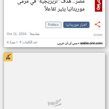
مصر.. هدف "تريزيجيه" في مرمى
موريتانيا يثير تفاعلاً
اخبار موريتانيا
Politics
Oct 11, 2024
منذ سنة
AC58ID
عدد الكلمات: ١٠٩ ميديا: ٥
•
arabic.cnn.com
سي ان ان عربي