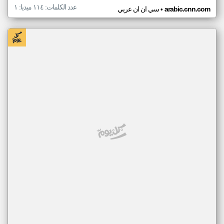
عدد الكلمات: ١١٤ ميديا: ١
•
arabic.cnn.com
سي ان ان عربي