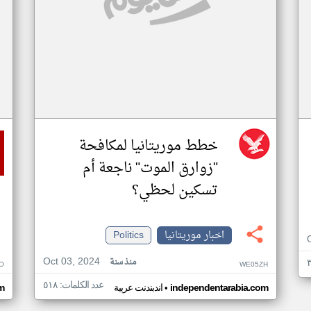
خطط موريتانيا لمكافحة
"زوارق الموت" ناجعة أم
تسكين لحظي؟
اخبار موريتانيا
Politics
Oct 03, 2024
منذ سنة
O
WE05ZH
عدد الكلمات: ٥١٨
•
independentarabia.com
اندبندنت عربية
m