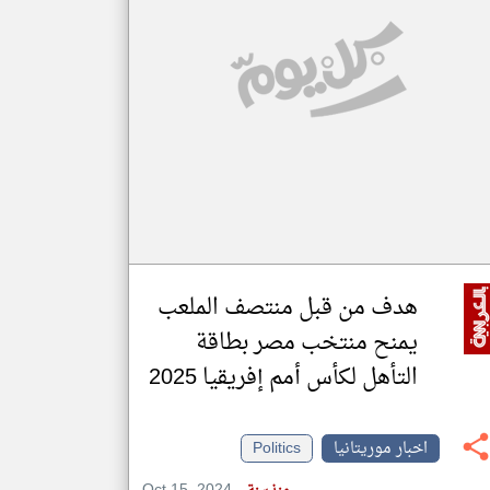
klyoum.com
تغيير الدولة
مصادر الأخبار من موريتانيا
اخبار موريتانيا على مدار الساعة
أهم اخبار موريتانيا العاجلة والمباشرة
هدف من قبل منتصف الملعب
يمنح منتخب مصر بطاقة
التأهل لكأس أمم إفريقيا 2025
اخبار موريتانيا
Politics