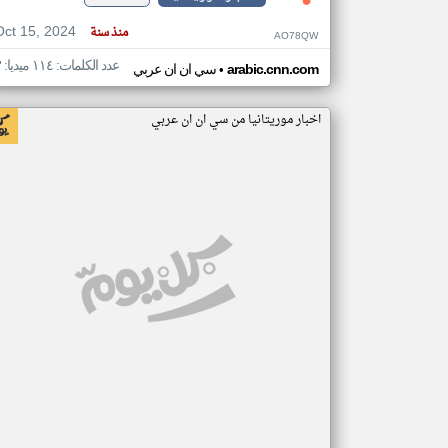
Oct 15, 2024
منذ سنة
AO78QW
عدد الكلمات: ١١٤ ميديا: ٣
•
arabic.cnn.com
سي ان ان عربي
اخبار موريتانيا من سي ان ان عربي