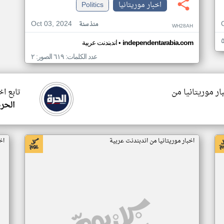
اخبار موريتانيا
Politics
Oct 03, 2024
منذ سنة
WH28AH
•
independentarabia.com
اندبندنت عربية
عدد الكلمات: ٦١٩ الصور: ٢
ار موريتانيا من
تابع اخ
الحرة
اخبار موريتانيا من اندبندنت عربية
اخ