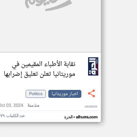
نقابة الأطباء المقيمين في
موريتانيا تعلن تعليق إضرابها
اخبار موريتانيا
Politics
Oct 03, 2024
منذ سنة
UA49OS
عدد الكلمات: ٣٧٩
•
alhurra.com
الحرة