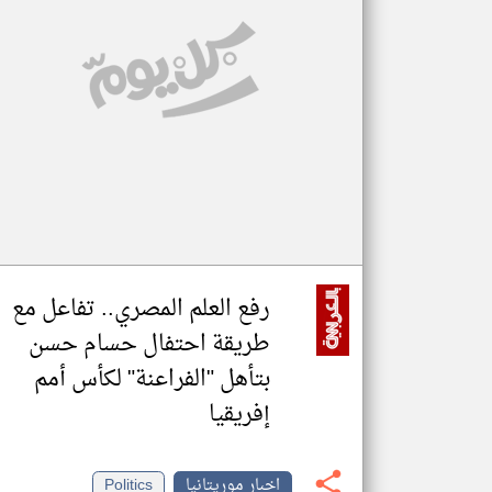
تعبر
المقالات
الموجوده
هنا عن
وجهة
نظر
كاتبيها.
رفع العلم المصري.. تفاعل مع
طريقة احتفال حسام حسن
بتأهل "الفراعنة" لكأس أمم
إفريقيا
اخبار موريتانيا
Politics