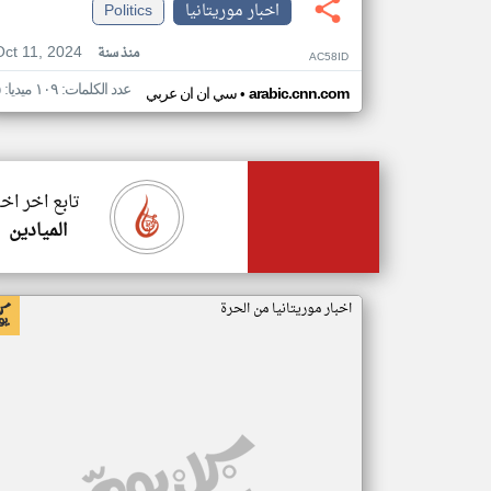
اخبار موريتانيا
Politics
Oct 11, 2024
منذ سنة
AC58ID
عدد الكلمات: ١٠٩ ميديا: ٥
•
arabic.cnn.com
سي ان ان عربي
تابع اخر اخب
الميادين
اخبار موريتانيا من الحرة