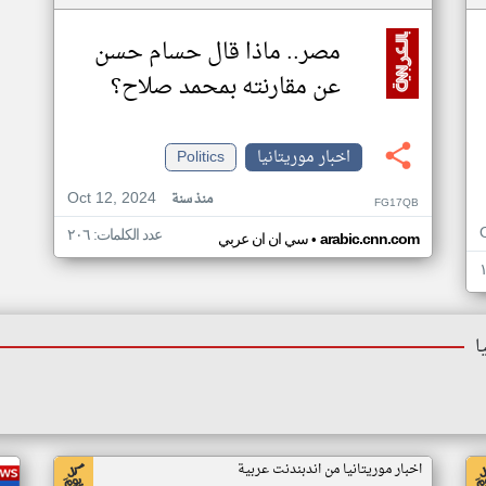
مصر.. ماذا قال حسام حسن
عن مقارنته بمحمد صلاح؟
اخبار موريتانيا
Politics
Oct 12, 2024
منذ سنة
FG17QB
عدد الكلمات: ٢٠٦
•
arabic.cnn.com
سي ان ان عربي
ا
اخبار موريتانيا من اندبندنت عربية