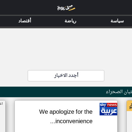
سياسة
رياضة
أقتصاد
أجدد الاخبار
بان الصحراء
اخ
We apologize for the
inconvenience...