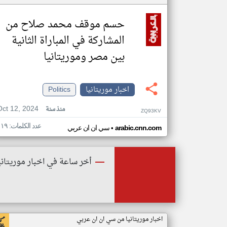
حسم موقف محمد صلاح من
المشاركة في المباراة الثانية
بين مصر وموريتانيا
اخبار موريتانيا
Politics
Oct 12, 2024
منذ سنة
ZQ93KV
عدد الكلمات: ١١٩
•
arabic.cnn.com
سي ان ان عربي
أخر ساعة في اخبار موريتاني
اخبار موريتانيا من سي ان ان عربي