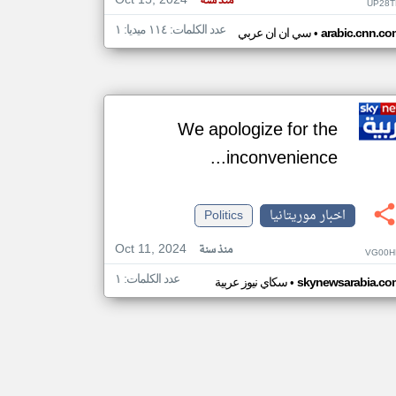
Oct 15, 2024
منذ سنة
UP28T
عدد الكلمات: ١١٤ ميديا: ١
•
arabic.cnn.co
سي ان ان عربي
We apologize for the
inconvenience...
اخبار موريتانيا
Politics
Oct 11, 2024
منذ سنة
VG00H
عدد الكلمات: ١
•
skynewsarabia.co
سكاي نيوز عربية