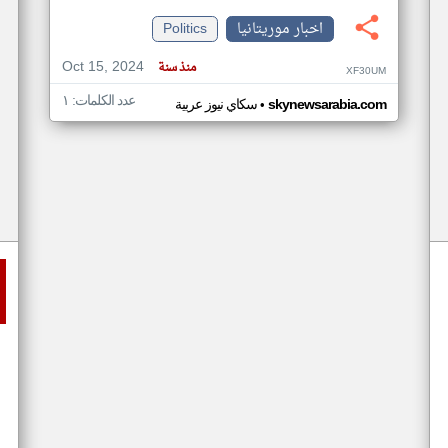
اخبار موريتانيا
Politics
Oct 15, 2024
منذ سنة
XF30UM
عدد الكلمات: ١
•
skynewsarabia.com
سكاي نيوز عربية