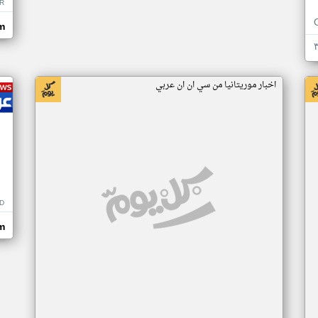
R
m
اخبار موريتانيا من سي ان ان عربي
D
m