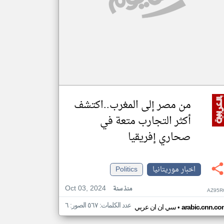
من مصر إلى المغرب..اكتشف
أكثر التجارب متعة في
صحاري إفريقيا
اخبار موريتانيا
Politics
Oct 03, 2024
منذ سنة
AZ95R
عدد الكلمات: ٥٦٧ الصور: ٦
•
arabic.cnn.co
سي ان ان عربي