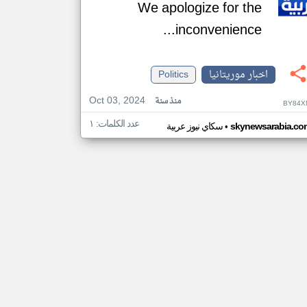
We apologize for the
inconvenience...
اخبار موريتانيا
Politics
Oct 03, 2024
منذ سنة
BY84X
عدد الكلمات: ١
•
skynewsarabia.co
سكاي نيوز عربية