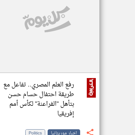
تعبر
المقالات
الموجوده
هنا عن
وجهة
نظر
كاتبيها.
رفع العلم المصري.. تفاعل مع
طريقة احتفال حسام حسن
بتأهل "الفراعنة" لكأس أمم
إفريقيا
اخبار موريتانيا
Politics