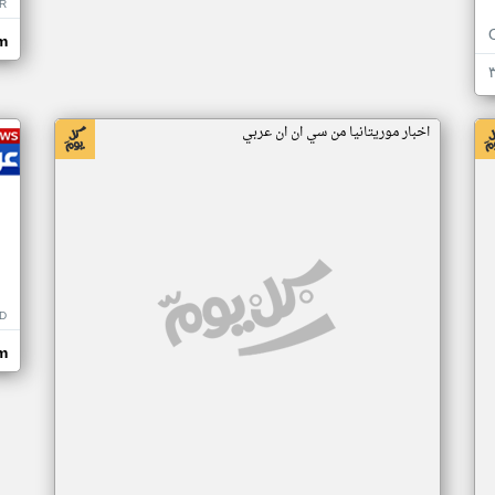
R
m
اخبار موريتانيا من سي ان ان عربي
D
m