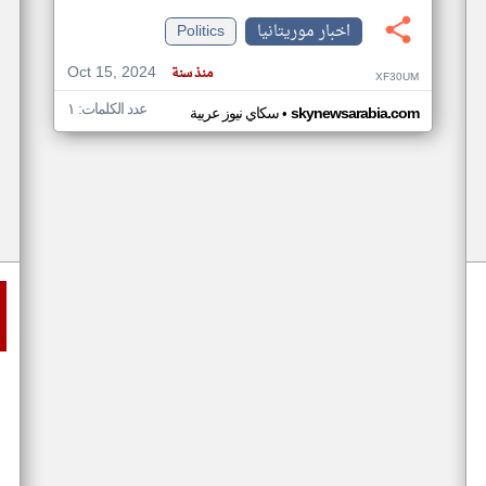
اخبار موريتانيا
Politics
Oct 15, 2024
منذ سنة
XF30UM
عدد الكلمات: ١
•
skynewsarabia.com
سكاي نيوز عربية