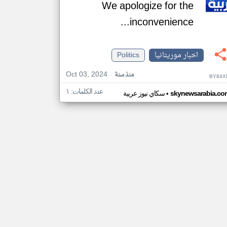
We apologize for the
inconvenience...
اخبار موريتانيا
Politics
Oct 03, 2024
منذ سنة
BY84X
عدد الكلمات: ١
•
skynewsarabia.co
سكاي نيوز عربية