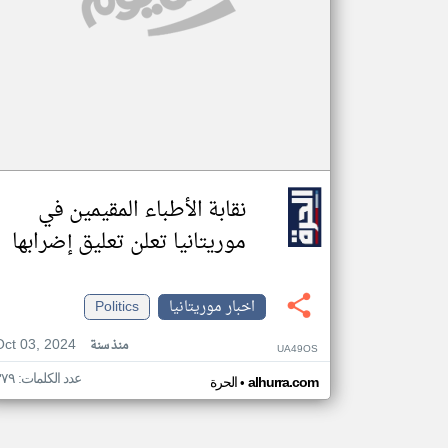
نقابة الأطباء المقيمين في
موريتانيا تعلن تعليق إضرابها
اخبار موريتانيا
Politics
Oct 03, 2024
منذ سنة
UA49OS
عدد الكلمات: ٣٧٩
•
alhurra.com
الحرة