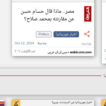
مصر.. ماذا قال حسام حسن
عن مقارنته بمحمد صلاح؟
اخبار موريتانيا
Politics
Oct 12, 2024
منذ سنة
FG17QB
عدد الكلمات: ٢٠٦
•
arabic.cnn.com
سي ان ان عربي
ا
اخبار موريتانيا من اندبندنت عربية