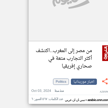
من مصر إلى المغرب..اكتشف
أكثر التجارب متعة في
صحاري إفريقيا
اخبار موريتانيا
Politics
Oct 03, 2024
منذ سنة
AZ95R
عدد الكلمات: ٥٦٧ الصور: ٦
•
arabic.cnn.co
سي ان ان عربي