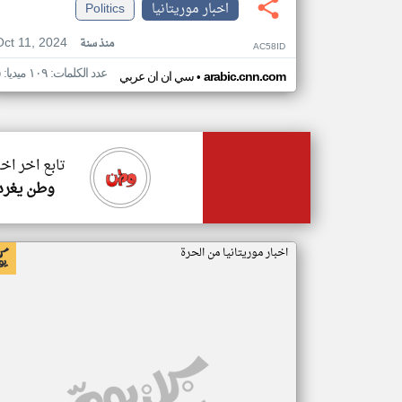
اخبار موريتانيا
Politics
Oct 11, 2024
منذ سنة
AC58ID
عدد الكلمات: ١٠٩ ميديا: ٥
•
arabic.cnn.com
سي ان ان عربي
تابع اخر اخب
وطن يغرد
اخبار موريتانيا من الحرة