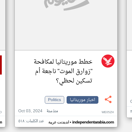
خطط موريتانيا لمكافحة
"زوارق الموت" ناجعة أم
تسكين لحظي؟
اخبار موريتانيا
Politics
Oct 03, 2024
منذ سنة
O
WE05ZH
عدد الكلمات: ٥١٨
•
independentarabia.com
اندبندنت عربية
m