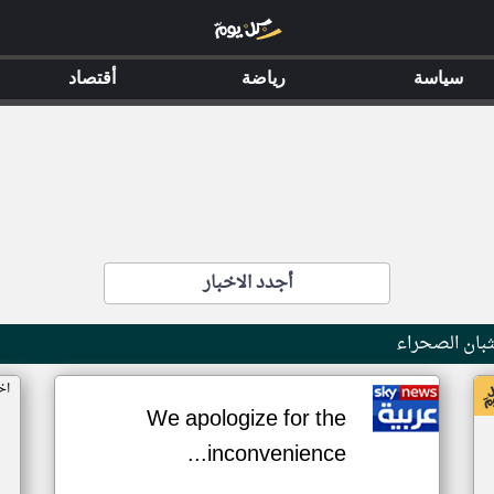
سياسة
رياضة
أقتصاد
أجدد الاخبار
بان الصحراء
اخ
We apologize for the
inconvenience...