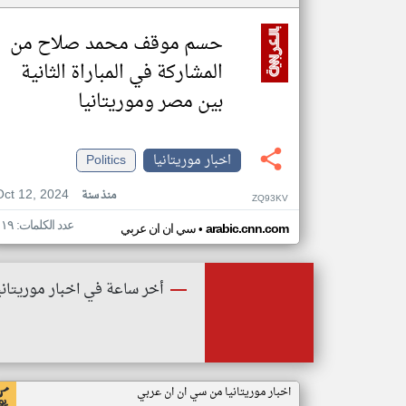
حسم موقف محمد صلاح من
المشاركة في المباراة الثانية
بين مصر وموريتانيا
اخبار موريتانيا
Politics
Oct 12, 2024
منذ سنة
ZQ93KV
عدد الكلمات: ١١٩
•
arabic.cnn.com
سي ان ان عربي
أخر ساعة في اخبار موريتاني
اخبار موريتانيا من سي ان ان عربي