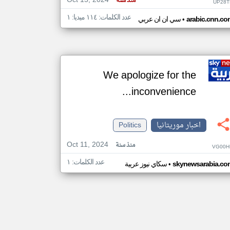
Oct 15, 2024
منذ سنة
UP28T
عدد الكلمات: ١١٤ ميديا: ١
•
arabic.cnn.co
سي ان ان عربي
We apologize for the
inconvenience...
اخبار موريتانيا
Politics
Oct 11, 2024
منذ سنة
VG00H
عدد الكلمات: ١
•
skynewsarabia.co
سكاي نيوز عربية