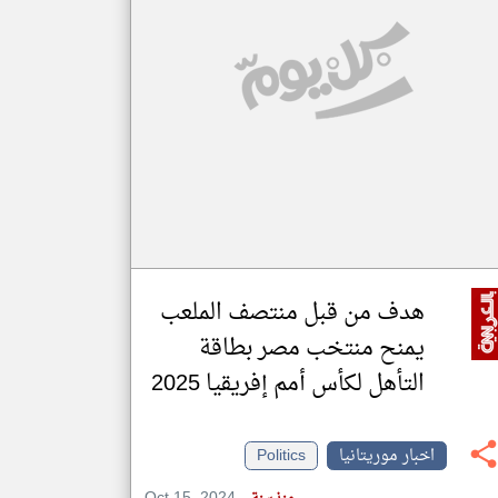
klyoum.com
تغيير الدولة
مصادر الأخبار من موريتانيا
اخبار موريتانيا على مدار الساعة
أهم اخبار موريتانيا العاجلة والمباشرة
هدف من قبل منتصف الملعب
يمنح منتخب مصر بطاقة
التأهل لكأس أمم إفريقيا 2025
اخبار موريتانيا
Politics