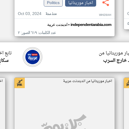
اخبار موريتانيا
Politics
Oct 03, 2024
منذ سنة
WH28AH
•
independentarabia.com
اندبندنت عربية
عدد الكلمات: ٦١٩ الصور: ٢
ار موريتانيا من
تابع اخ
 خارج السرب
سكاي
اخبار موريتانيا من اندبندنت عربية
اخ