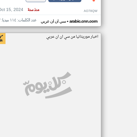
Oct 15, 2024
منذ سنة
AO78QW
عدد الكلمات: ١١٤ ميديا: ٣
•
arabic.cnn.com
سي ان ان عربي
اخبار موريتانيا من سي ان ان عربي