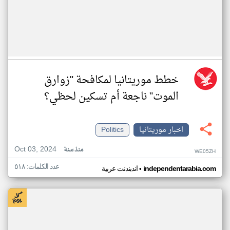
خطط موريتانيا لمكافحة "زوارق
الموت" ناجعة أم تسكين لحظي؟
اخبار موريتانيا
Politics
Oct 03, 2024
منذ سنة
WE05ZH
عدد الكلمات: ٥١٨
•
independentarabia.com
اندبندنت عربية