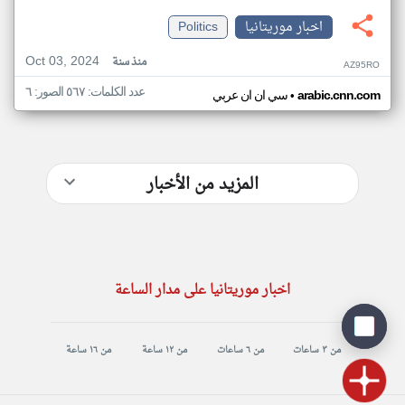
اخبار موريتانيا
Politics
Oct 03, 2024
منذ سنة
AZ95RO
عدد الكلمات: ٥٦٧ الصور: ٦
•
arabic.cnn.com
سي ان ان عربي
المزيد من الأخبار
اخبار موريتانيا على مدار الساعة
من ٣ ساعات
من ٦ ساعات
من ١٢ ساعة
من ١٦ ساعة