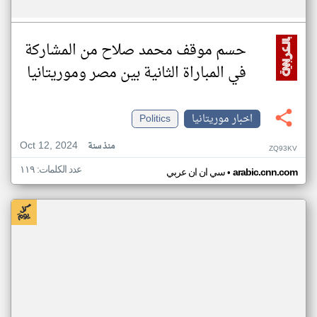
حسم موقف محمد صلاح من المشاركة
في المباراة الثانية بين مصر وموريتانيا
اخبار موريتانيا
Politics
Oct 12, 2024
منذ سنة
ZQ93KV
عدد الكلمات: ١١٩
•
arabic.cnn.com
سي ان ان عربي