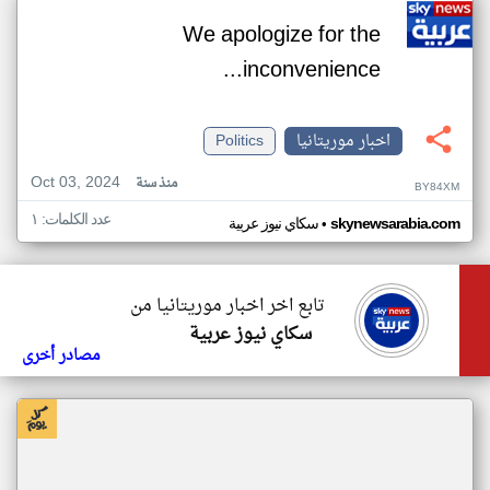
We apologize for the
inconvenience...
اخبار موريتانيا
Politics
Oct 03, 2024
منذ سنة
BY84XM
عدد الكلمات: ١
•
skynewsarabia.com
سكاي نيوز عربية
تابع اخر اخبار موريتانيا من
سكاي نيوز عربية
مصادر أخرى