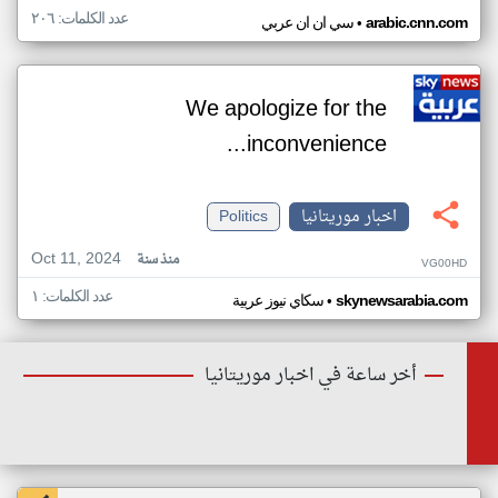
عدد الكلمات: ٢٠٦
•
arabic.cnn.com
سي ان ان عربي
We apologize for the
inconvenience...
اخبار موريتانيا
Politics
Oct 11, 2024
منذ سنة
VG00HD
عدد الكلمات: ١
•
skynewsarabia.com
سكاي نيوز عربية
أخر ساعة في اخبار موريتانيا