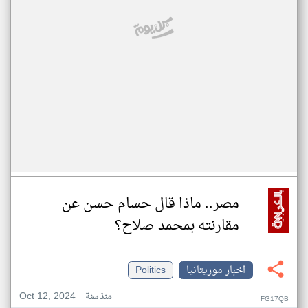
مصر.. ماذا قال حسام حسن عن
مقارنته بمحمد صلاح؟
اخبار موريتانيا
Politics
Oct 12, 2024
منذ سنة
FG17QB