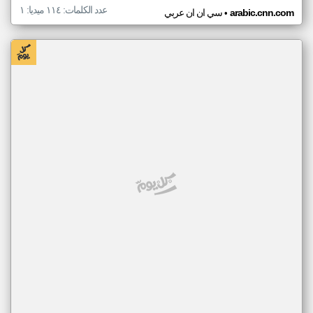
عدد الكلمات: ١١٤ ميديا: ١
•
arabic.cnn.com
سي ان ان عربي