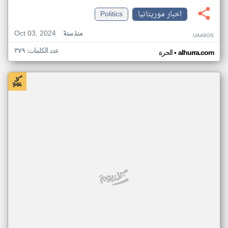
اخبار موريتانيا
Politics
Oct 03, 2024
منذ سنة
UA49OS
عدد الكلمات: ٣٧٩
•
alhurra.com
الحرة