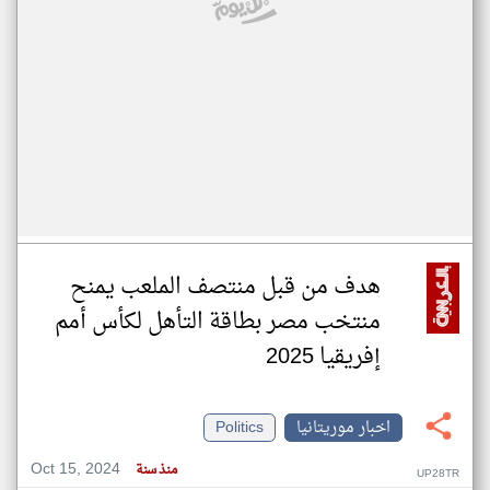
هدف من قبل منتصف الملعب يمنح
منتخب مصر بطاقة التأهل لكأس أمم
إفريقيا 2025
اخبار موريتانيا
Politics
Oct 15, 2024
منذ سنة
UP28TR