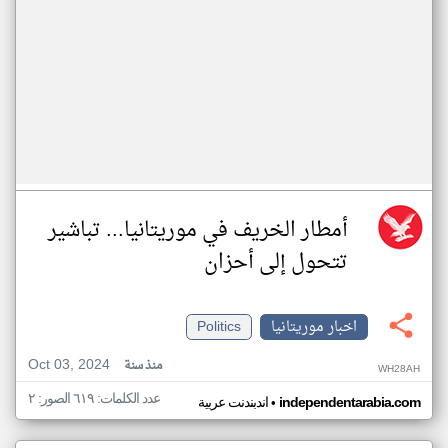
أمطار الخريف في موريتانيا... تباشير
تتحول إلى أحزان
اخبار موريتانيا
Politics
Oct 03, 2024
منذ سنة
WH28AH
عدد الكلمات: ٦١٩ الصور: ٢
•
independentarabia.com
اندبندنت عربية