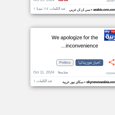
Oct 15, 2024
منذ سنة
UP28T
عدد الكلمات: ١١٤ ميديا: ١
•
arabic.cnn.co
سي ان ان عربي
We apologize for the
inconvenience...
اخبار موريتانيا
Politics
Oct 11, 2024
منذ سنة
VG00H
عدد الكلمات: ١
•
skynewsarabia.co
سكاي نيوز عربية