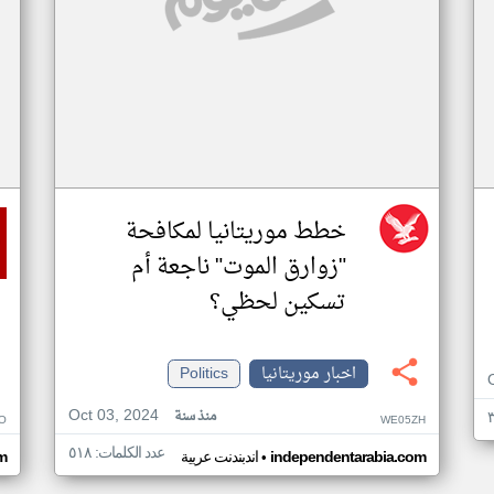
خطط موريتانيا لمكافحة
"زوارق الموت" ناجعة أم
تسكين لحظي؟
اخبار موريتانيا
Politics
Oct 03, 2024
منذ سنة
O
WE05ZH
عدد الكلمات: ٥١٨
•
independentarabia.com
اندبندنت عربية
m