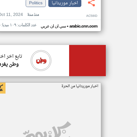
اخبار موريتانيا
Politics
Oct 11, 2024
منذ سنة
AC58ID
عدد الكلمات: ١٠٩ ميديا: ٥
•
arabic.cnn.com
سي ان ان عربي
تابع اخر اخب
وطن يغرد
اخبار موريتانيا من الحرة