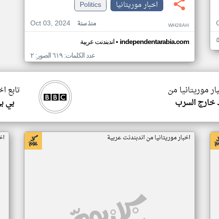
اخبار موريتانيا
Politics
Oct 03, 2024
منذ سنة
WH28AH
•
independentarabia.com
اندبندنت عربية
عدد الكلمات: ٦١٩ الصور: ٢
ار موريتانيا من
تابع اخ
 خارج السرب
بي ب
اخبار موريتانيا من اندبندنت عربية
اخ