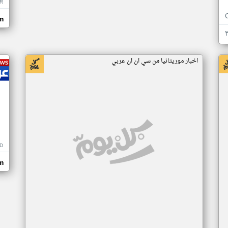
R
m
اخبار موريتانيا من سي ان ان عربي
D
m