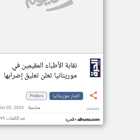
نقابة الأطباء المقيمين في
موريتانيا تعلن تعليق إضرابها
اخبار موريتانيا
Politics
Oct 03, 2024
منذ سنة
UA49OS
عدد الكلمات: ٣٧٩
•
alhurra.com
الحرة