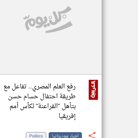
تعبر
المقالات
الموجوده
هنا عن
وجهة
نظر
كاتبيها.
رفع العلم المصري.. تفاعل مع
طريقة احتفال حسام حسن
بتأهل "الفراعنة" لكأس أمم
إفريقيا
اخبار موريتانيا
Politics