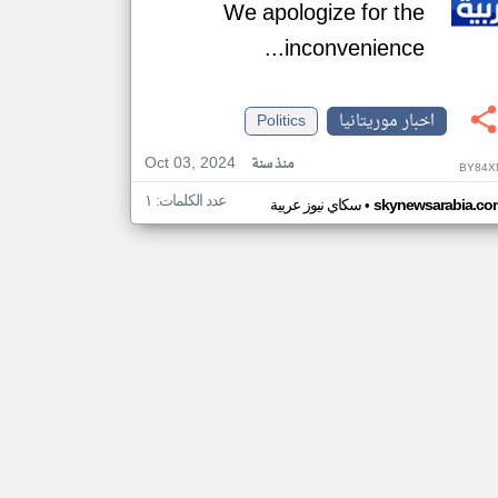
We apologize for the
inconvenience...
اخبار موريتانيا
Politics
Oct 03, 2024
منذ سنة
BY84X
عدد الكلمات: ١
•
skynewsarabia.co
سكاي نيوز عربية