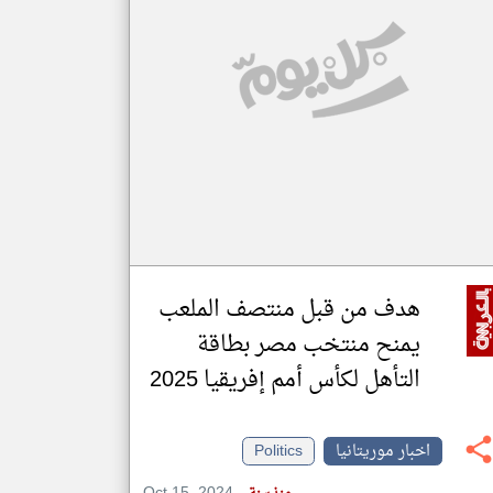
klyoum.com
تغيير الدولة
مصادر الأخبار من موريتانيا
اخبار موريتانيا على مدار الساعة
أهم اخبار موريتانيا العاجلة والمباشرة
هدف من قبل منتصف الملعب
يمنح منتخب مصر بطاقة
التأهل لكأس أمم إفريقيا 2025
اخبار موريتانيا
Politics