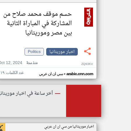
حسم موقف محمد صلاح من
المشاركة في المباراة الثانية
بين مصر وموريتانيا
اخبار موريتانيا
Politics
Oct 12, 2024
منذ سنة
ZQ93KV
عدد الكلمات: ١١٩
•
arabic.cnn.com
سي ان ان عربي
أخر ساعة في اخبار موريتاني
اخبار موريتانيا من سي ان ان عربي