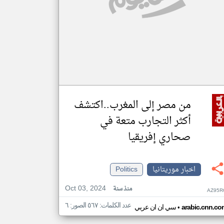
من مصر إلى المغرب..اكتشف
أكثر التجارب متعة في
صحاري إفريقيا
اخبار موريتانيا
Politics
Oct 03, 2024
منذ سنة
AZ95R
عدد الكلمات: ٥٦٧ الصور: ٦
•
arabic.cnn.co
سي ان ان عربي