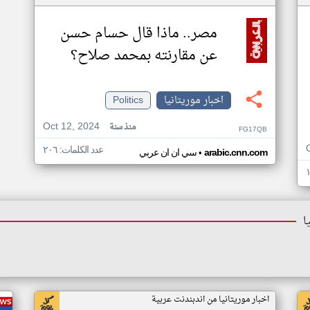
مصر.. ماذا قال حسام حسن
عن مقارنته بمحمد صلاح؟
اخبار موريتانيا
Politics
Oct 12, 2024
منذ سنة
FG17QB
عدد الكلمات: ٢٠٦
•
arabic.cnn.com
سي ان ان عربي
ا
اخبار موريتانيا من اندبندنت عربية