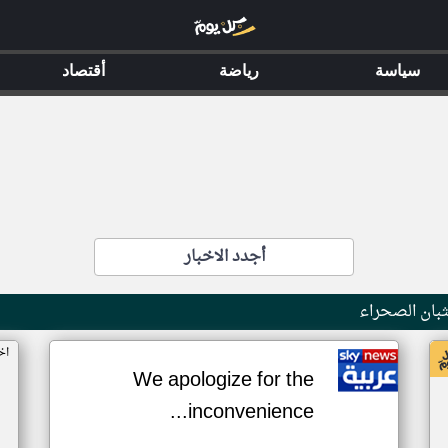
سياسة
رياضة
أقتصاد
أجدد الاخبار
بان الصحراء
اخ
We apologize for the
inconvenience...