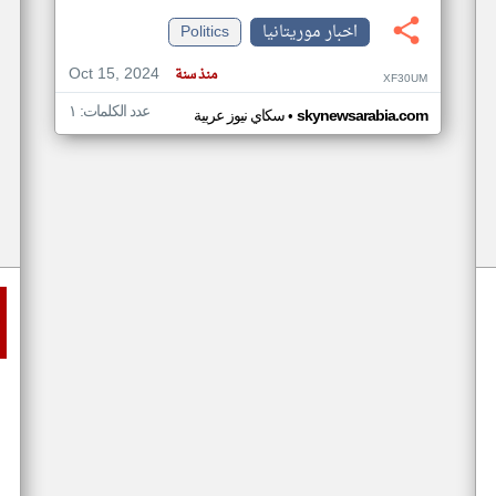
اخبار موريتانيا
Politics
Oct 15, 2024
منذ سنة
XF30UM
عدد الكلمات: ١
•
skynewsarabia.com
سكاي نيوز عربية