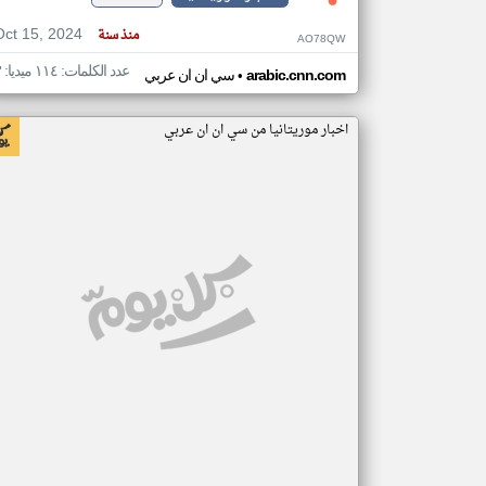
Oct 15, 2024
منذ سنة
AO78QW
عدد الكلمات: ١١٤ ميديا: ٣
•
arabic.cnn.com
سي ان ان عربي
اخبار موريتانيا من سي ان ان عربي