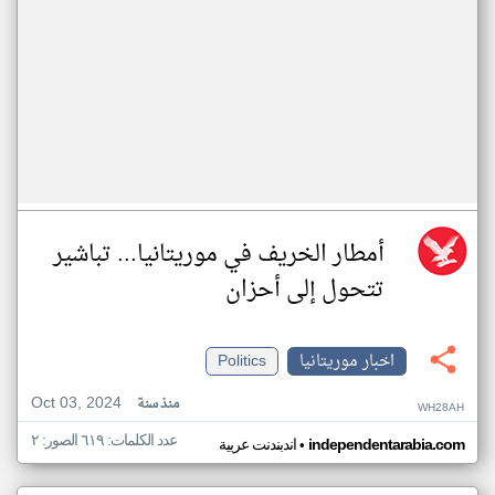
أمطار الخريف في موريتانيا... تباشير
تتحول إلى أحزان
اخبار موريتانيا
Politics
Oct 03, 2024
منذ سنة
WH28AH
عدد الكلمات: ٦١٩ الصور: ٢
•
independentarabia.com
اندبندنت عربية