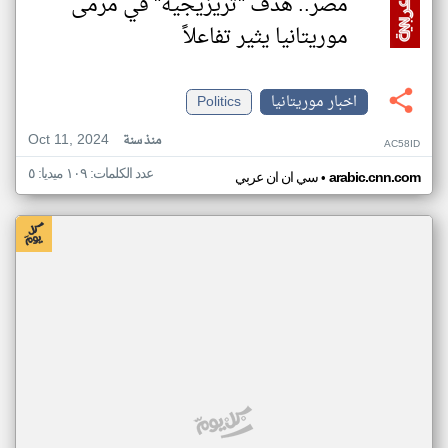
مصر.. هدف "تريزيجيه" في مرمى
موريتانيا يثير تفاعلاً
اخبار موريتانيا
Politics
Oct 11, 2024
منذ سنة
AC58ID
عدد الكلمات: ١٠٩ ميديا: ٥
•
arabic.cnn.com
سي ان ان عربي