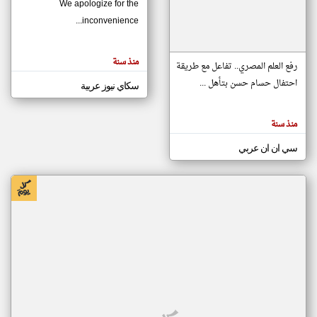
We apologize for the
inconvenience...
klyoum.com
تغيير الدولة
منذ سنة
تعبر
رفع العلم المصري.. تفاعل مع طريقة
مصادر الأخبار من موريتانيا
المقالات
الموجوده
احتفال حسام حسن بتأهل ...
سكاي نيوز عربية
اخبار موريتانيا على مدار الساعة
هنا عن
وجهة
نظر
أهم اخبار موريتانيا العاجلة والمباشرة
كاتبيها.
منذ سنة
سي ان ان عربي