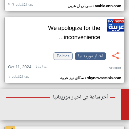
عدد الكلمات: ٢٠٦
•
arabic.cnn.com
سي ان ان عربي
We apologize for the
inconvenience...
اخبار موريتانيا
Politics
Oct 11, 2024
منذ سنة
VG00HD
عدد الكلمات: ١
•
skynewsarabia.com
سكاي نيوز عربية
أخر ساعة في اخبار موريتانيا