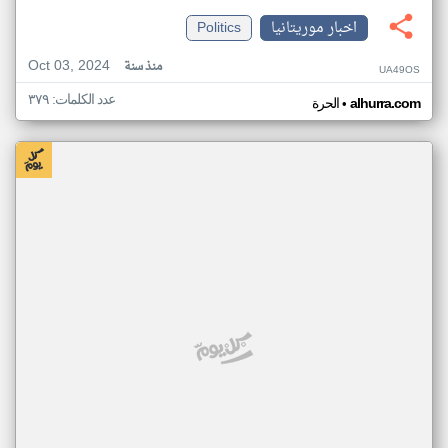
اخبار موريتانيا
Politics
Oct 03, 2024
منذ سنة
UA49OS
عدد الكلمات: ٣٧٩
•
alhurra.com
الحرة