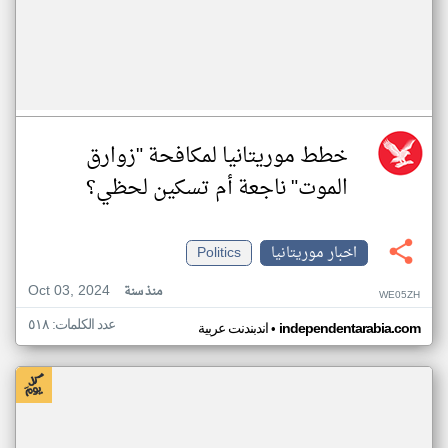
خطط موريتانيا لمكافحة "زوارق
الموت" ناجعة أم تسكين لحظي؟
اخبار موريتانيا
Politics
Oct 03, 2024
منذ سنة
WE05ZH
عدد الكلمات: ٥١٨
•
independentarabia.com
اندبندنت عربية