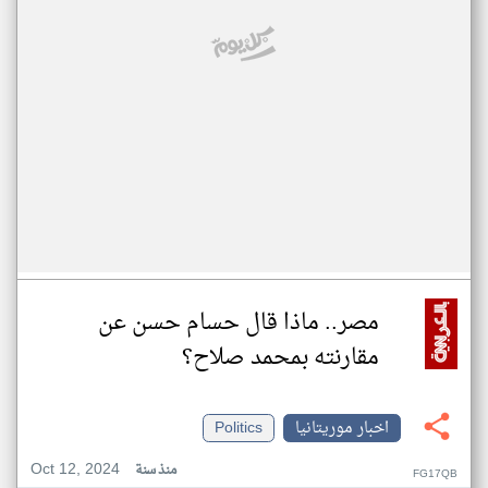
مصر.. ماذا قال حسام حسن عن
مقارنته بمحمد صلاح؟
اخبار موريتانيا
Politics
Oct 12, 2024
منذ سنة
FG17QB