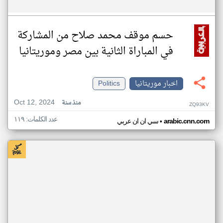
حسم موقف محمد صلاح من المشاركة
في المباراة الثانية بين مصر وموريتانيا
اخبار موريتانيا
Politics
Oct 12, 2024
منذ سنة
ZQ93KV
عدد الكلمات: ١١٩
•
arabic.cnn.com
سي ان ان عربي