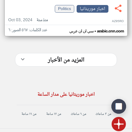
اخبار موريتانيا
Politics
Oct 03, 2024
منذ سنة
AZ95RO
عدد الكلمات: ٥٦٧ الصور: ٦
•
arabic.cnn.com
سي ان ان عربي
المزيد من الأخبار
اخبار موريتانيا على مدار الساعة
من ٣ ساعات
من ٦ ساعات
من ١٢ ساعة
من ١٦ ساعة