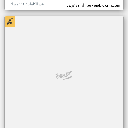
عدد الكلمات: ١١٤ ميديا: ١
•
arabic.cnn.com
سي ان ان عربي