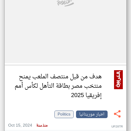
هدف من قبل منتصف الملعب يمنح
منتخب مصر بطاقة التأهل لكأس أمم
إفريقيا 2025
اخبار موريتانيا
Politics
Oct 15, 2024
منذ سنة
UP28TR