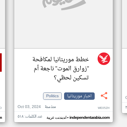
خطط موريتانيا لمكافحة
"زوارق الموت" ناجعة أم
تسكين لحظي؟
اخبار موريتانيا
Politics
Oct 03, 2024
منذ سنة
O
WE05ZH
عدد الكلمات: ٥١٨
•
independentarabia.com
اندبندنت عربية
m