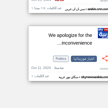
Oct 15, 2024
منذ سنة
UP28T
عدد الكلمات: ١١٤ ميديا: ١
•
arabic.cnn.co
سي ان ان عربي
We apologize for the
inconvenience...
اخبار موريتانيا
Politics
Oct 11, 2024
منذ سنة
VG00H
عدد الكلمات: ١
•
skynewsarabia.co
سكاي نيوز عربية