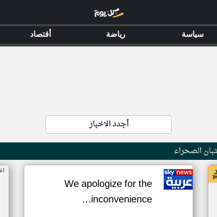
سياسة
رياضة
أقتصاد
أجدد الاخبار
بان الصحراء
اخ
We apologize for the
inconvenience...