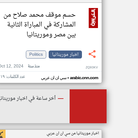
حسم موقف محمد صلاح من
المشاركة في المباراة الثانية
بين مصر وموريتانيا
اخبار موريتانيا
Politics
Oct 12, 2024
منذ سنة
ZQ93KV
عدد الكلمات: ١١٩
•
arabic.cnn.com
سي ان ان عربي
أخر ساعة في اخبار موريتاني
اخبار موريتانيا من سي ان ان عربي