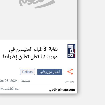
نقابة الأطباء المقيمين في
موريتانيا تعلن تعليق إضرابها
اخبار موريتانيا
Politics
Oct 03, 2024
منذ سنة
UA49OS
عدد الكلمات: ٣٧٩
•
alhurra.com
الحرة