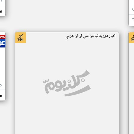
R
m
اخبار موريتانيا من سي ان ان عربي
D
m