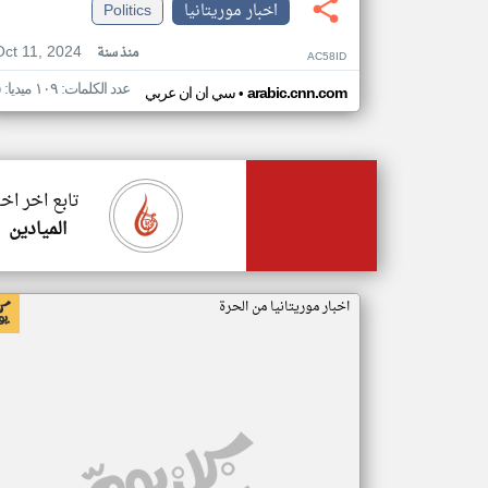
اخبار موريتانيا
Politics
Oct 11, 2024
منذ سنة
AC58ID
عدد الكلمات: ١٠٩ ميديا: ٥
•
arabic.cnn.com
سي ان ان عربي
تابع اخر اخب
الميادين
اخبار موريتانيا من الحرة