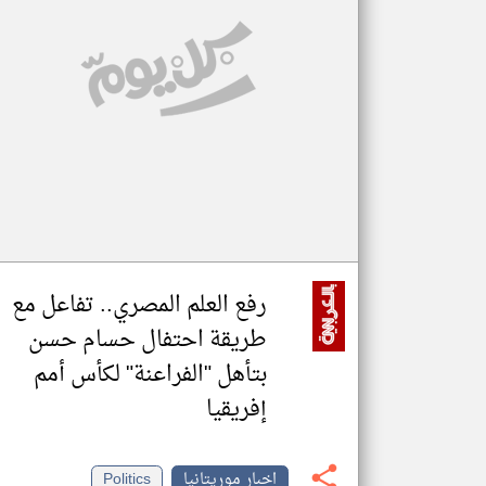
تعبر
المقالات
الموجوده
هنا عن
وجهة
نظر
كاتبيها.
رفع العلم المصري.. تفاعل مع
طريقة احتفال حسام حسن
بتأهل "الفراعنة" لكأس أمم
إفريقيا
اخبار موريتانيا
Politics