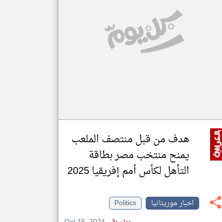
klyoum.com
تغيير الدولة
مصادر الأخبار من موريتانيا
اخبار موريتانيا على مدار الساعة
أهم اخبار موريتانيا العاجلة والمباشرة
هدف من قبل منتصف الملعب
يمنح منتخب مصر بطاقة
التأهل لكأس أمم إفريقيا 2025
اخبار موريتانيا
Politics