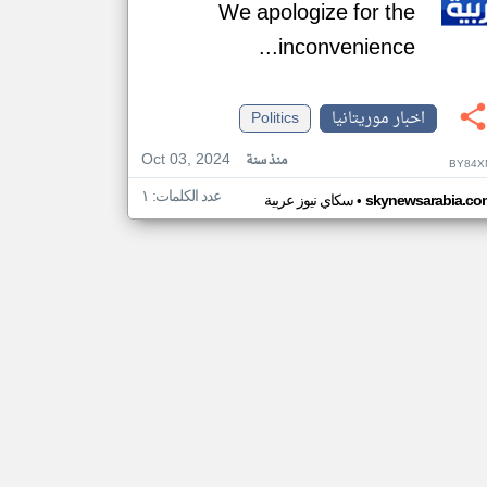
We apologize for the
inconvenience...
اخبار موريتانيا
Politics
Oct 03, 2024
منذ سنة
BY84X
عدد الكلمات: ١
•
skynewsarabia.co
سكاي نيوز عربية