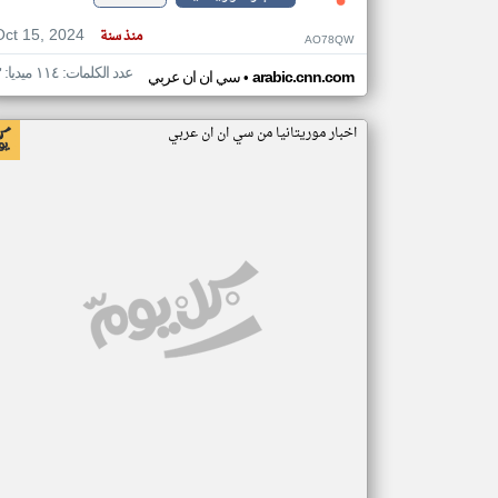
Oct 15, 2024
منذ سنة
AO78QW
عدد الكلمات: ١١٤ ميديا: ٣
•
arabic.cnn.com
سي ان ان عربي
اخبار موريتانيا من سي ان ان عربي