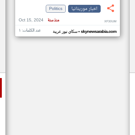
اخبار موريتانيا
Politics
Oct 15, 2024
منذ سنة
XF30UM
عدد الكلمات: ١
•
skynewsarabia.com
سكاي نيوز عربية