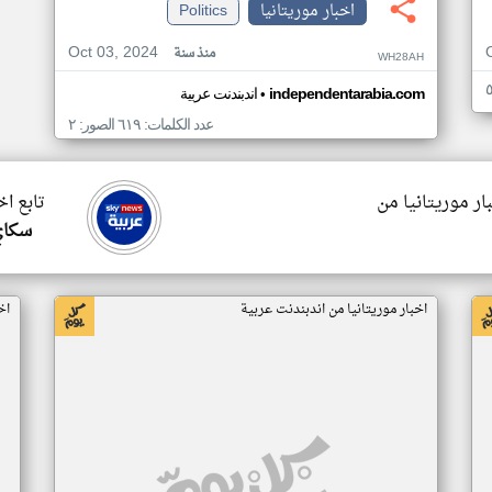
اخبار موريتانيا
Politics
Oct 03, 2024
منذ سنة
WH28AH
•
independentarabia.com
اندبندنت عربية
عدد الكلمات: ٦١٩ الصور: ٢
ار موريتانيا من
تابع اخ
سكاي
اخبار موريتانيا من اندبندنت عربية
اخ