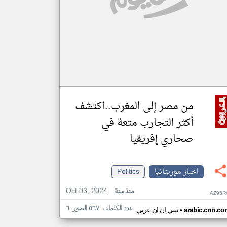
من مصر إلى المغرب..اكتشف
أكثر التجارب متعة في
صحاري إفريقيا
اخبار موريتانيا
Politics
Oct 03, 2024
منذ سنة
AZ95R
عدد الكلمات: ٥٦٧ الصور: ٦
•
arabic.cnn.co
سي ان ان عربي