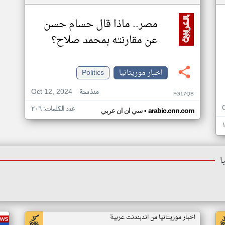
مصر.. ماذا قال حسام حسن
عن مقارنته بمحمد صلاح؟
اخبار موريتانيا
Politics
Oct 12, 2024
منذ سنة
FG17QB
عدد الكلمات: ٢٠٦
•
arabic.cnn.com
سي ان ان عربي
ا
اخبار موريتانيا من اندبندنت عربية