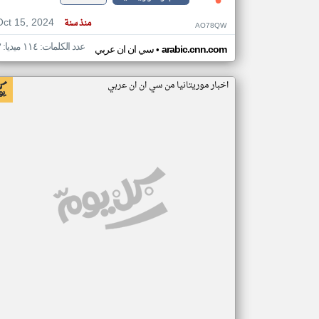
Oct 15, 2024
منذ سنة
AO78QW
عدد الكلمات: ١١٤ ميديا: ٣
•
arabic.cnn.com
سي ان ان عربي
اخبار موريتانيا من سي ان ان عربي