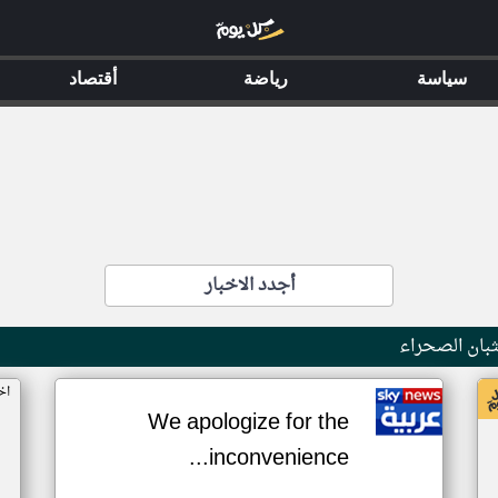
سياسة
رياضة
أقتصاد
أجدد الاخبار
بان الصحراء
اخ
We apologize for the
inconvenience...