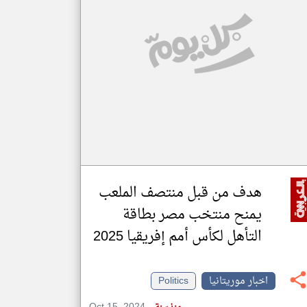
klyoum.com
تغيير الدولة
مصادر الأخبار من موريتانيا
اخبار موريتانيا على مدار الساعة
أهم اخبار موريتانيا العاجلة والمباشرة
هدف من قبل منتصف الملعب
يمنح منتخب مصر بطاقة
التأهل لكأس أمم إفريقيا 2025
اخبار موريتانيا
Politics