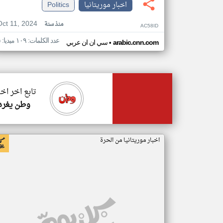
اخبار موريتانيا
Politics
Oct 11, 2024
منذ سنة
AC58ID
عدد الكلمات: ١٠٩ ميديا: ٥
•
arabic.cnn.com
سي ان ان عربي
تابع اخر اخب
وطن يغرد
اخبار موريتانيا من الحرة