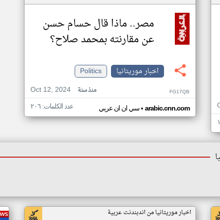
مصر.. ماذا قال حسام حسن
عن مقارنته بمحمد صلاح؟
اخبار موريتانيا
Politics
Oct 12, 2024
منذ سنة
FG17QB
عدد الكلمات: ٢٠٦
•
arabic.cnn.com
سي ان ان عربي
ا
اخبار موريتانيا من اندبندنت عربية