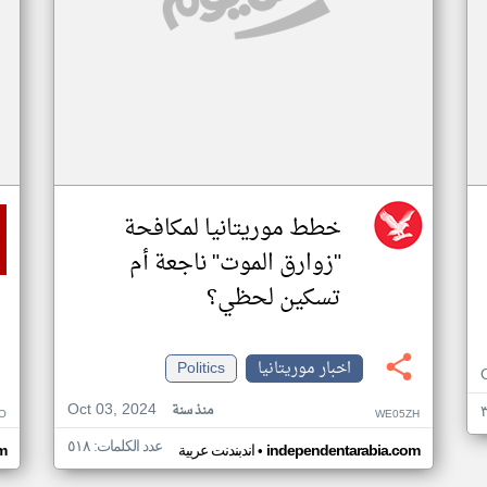
خطط موريتانيا لمكافحة
"زوارق الموت" ناجعة أم
تسكين لحظي؟
اخبار موريتانيا
Politics
Oct 03, 2024
منذ سنة
O
WE05ZH
عدد الكلمات: ٥١٨
•
independentarabia.com
اندبندنت عربية
m