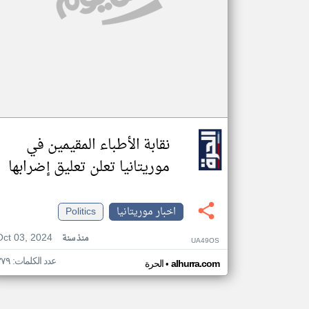
نقابة الأطباء المقيمين في
موريتانيا تعلن تعليق إضرابها
اخبار موريتانيا
Politics
Oct 03, 2024
منذ سنة
UA49OS
عدد الكلمات: ٣٧٩
•
alhurra.com
الحرة