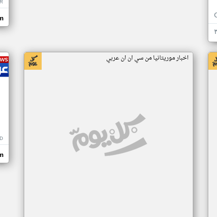
R
m
اخبار موريتانيا من سي ان ان عربي
D
m