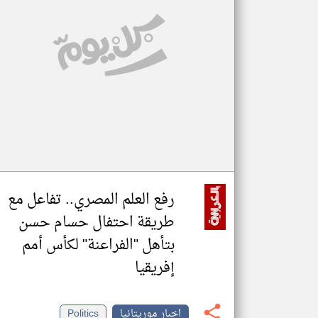
تعبر
المقالات
الموجوده
هنا عن
وجهة
نظر
كاتبيها.
رفع العلم المصري.. تفاعل مع
طريقة احتفال حسام حسن
بتأهل "الفراعنة" لكأس أمم
إفريقيا
اخبار موريتانيا
Politics