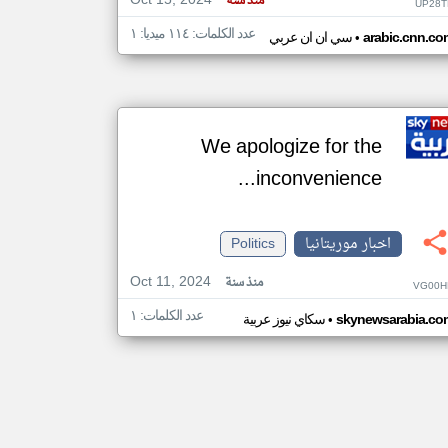
Oct 15, 2024
منذ سنة
UP28T
عدد الكلمات: ١١٤ ميديا: ١
•
arabic.cnn.co
سي ان ان عربي
We apologize for the
inconvenience...
اخبار موريتانيا
Politics
Oct 11, 2024
منذ سنة
VG00H
عدد الكلمات: ١
•
skynewsarabia.co
سكاي نيوز عربية