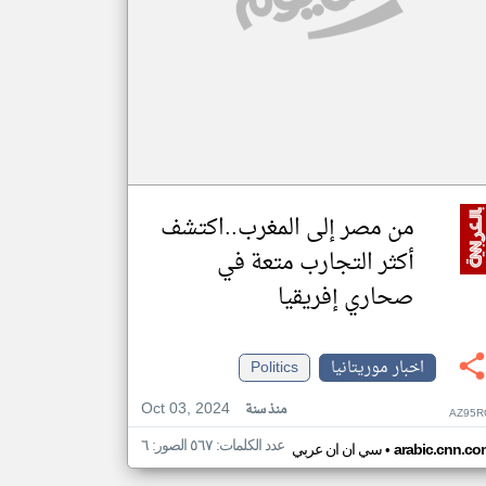
من مصر إلى المغرب..اكتشف
أكثر التجارب متعة في
صحاري إفريقيا
اخبار موريتانيا
Politics
Oct 03, 2024
منذ سنة
AZ95R
عدد الكلمات: ٥٦٧ الصور: ٦
•
arabic.cnn.co
سي ان ان عربي