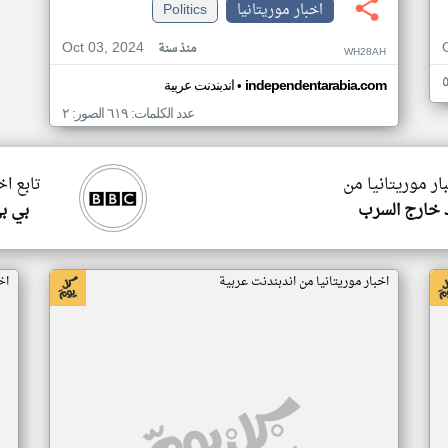
اخبار موريتانيا
Politics
Oct 03, 2024
منذ سنة
WH28AH
•
independentarabia.com
اندبندنت عربية
عدد الكلمات: ٦١٩ الصور: ٢
ار موريتانيا من
تابع اخ
 خارج السرب
بي ب
اخبار موريتانيا من اندبندنت عربية
اخ