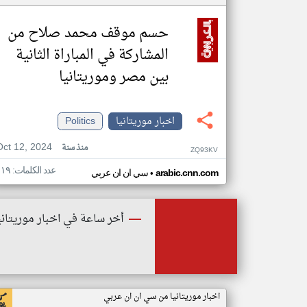
حسم موقف محمد صلاح من
المشاركة في المباراة الثانية
بين مصر وموريتانيا
اخبار موريتانيا
Politics
Oct 12, 2024
منذ سنة
ZQ93KV
عدد الكلمات: ١١٩
•
arabic.cnn.com
سي ان ان عربي
أخر ساعة في اخبار موريتاني
اخبار موريتانيا من سي ان ان عربي