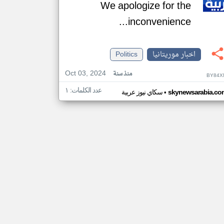
We apologize for the
inconvenience...
اخبار موريتانيا
Politics
Oct 03, 2024
منذ سنة
BY84X
عدد الكلمات: ١
•
skynewsarabia.co
سكاي نيوز عربية