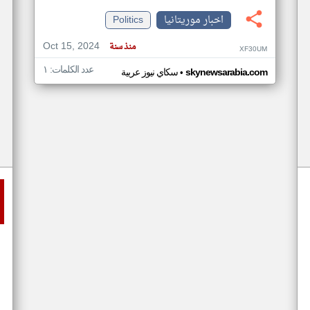
اخبار موريتانيا
Politics
Oct 15, 2024
منذ سنة
XF30UM
عدد الكلمات: ١
•
skynewsarabia.com
سكاي نيوز عربية