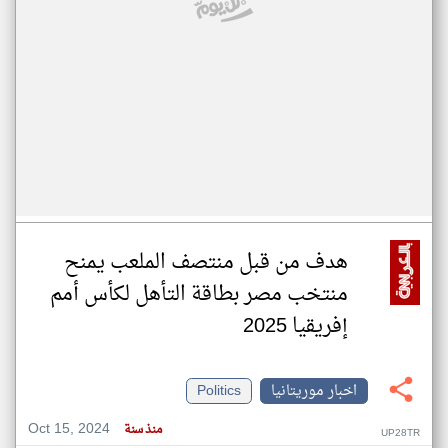
هدف من قبل منتصف الملعب يمنح
منتخب مصر بطاقة التأهل لكأس أمم
إفريقيا 2025
اخبار موريتانيا
Politics
Oct 15, 2024
منذ سنة
UP28TR