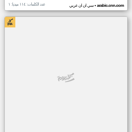
عدد الكلمات: ١١٤ ميديا: ١
•
arabic.cnn.com
سي ان ان عربي