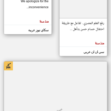
We apologize for the
inconvenience...
klyoum.com
تغيير الدولة
منذ سنة
تعبر
رفع العلم المصري.. تفاعل مع طريقة
مصادر الأخبار من موريتانيا
المقالات
الموجوده
احتفال حسام حسن بتأهل ...
سكاي نيوز عربية
اخبار موريتانيا على مدار الساعة
هنا عن
وجهة
نظر
أهم اخبار موريتانيا العاجلة والمباشرة
كاتبيها.
منذ سنة
سي ان ان عربي