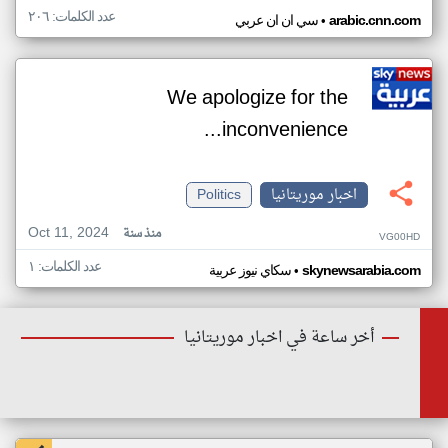
عدد الكلمات: ٢٠٦
•
arabic.cnn.com
سي ان ان عربي
We apologize for the
inconvenience...
اخبار موريتانيا
Politics
Oct 11, 2024
منذ سنة
VG00HD
عدد الكلمات: ١
•
skynewsarabia.com
سكاي نيوز عربية
أخر ساعة في اخبار موريتانيا