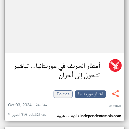
أمطار الخريف في موريتانيا... تباشير
تتحول إلى أحزان
اخبار موريتانيا
Politics
Oct 03, 2024
منذ سنة
WH28AH
عدد الكلمات: ٦١٩ الصور: ٢
•
independentarabia.com
اندبندنت عربية