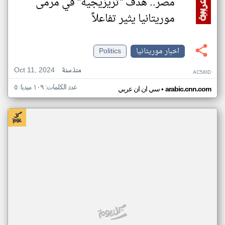
مصر.. هدف "تريزيجيه" في مرمى
موريتانيا يثير تفاعلاً
اخبار موريتانيا
Politics
Oct 11, 2024
منذ سنة
AC58ID
عدد الكلمات: ١٠٩ ميديا: ٥
•
arabic.cnn.com
سي ان ان عربي