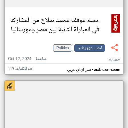
حسم موقف محمد صلاح من المشاركة
في المباراة الثانية بين مصر وموريتانيا
اخبار موريتانيا
Politics
Oct 12, 2024
منذ سنة
ZQ93KV
عدد الكلمات: ١١٩
•
arabic.cnn.com
سي ان ان عربي