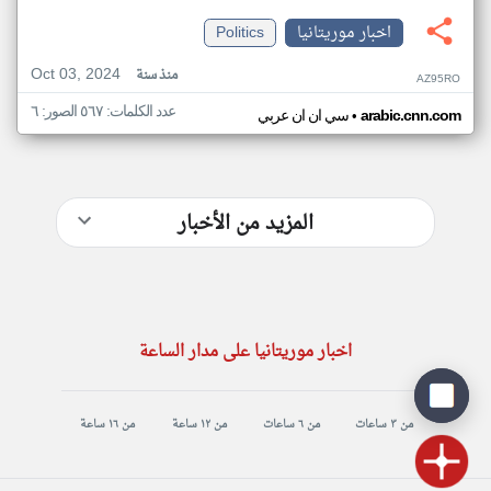
اخبار موريتانيا
Politics
Oct 03, 2024
منذ سنة
AZ95RO
عدد الكلمات: ٥٦٧ الصور: ٦
•
arabic.cnn.com
سي ان ان عربي
المزيد من الأخبار
اخبار موريتانيا على مدار الساعة
من ٣ ساعات
من ٦ ساعات
من ١٢ ساعة
من ١٦ ساعة