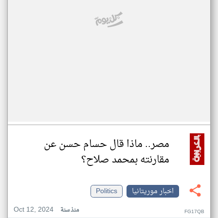
مصر.. ماذا قال حسام حسن عن
مقارنته بمحمد صلاح؟
اخبار موريتانيا
Politics
Oct 12, 2024
منذ سنة
FG17QB