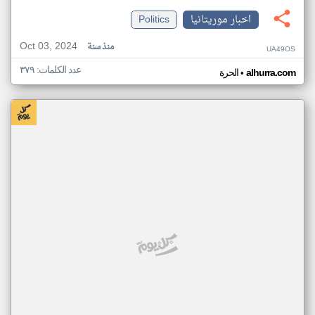
اخبار موريتانيا
Politics
Oct 03, 2024
منذ سنة
UA49OS
عدد الكلمات: ٣٧٩
•
alhurra.com
الحرة