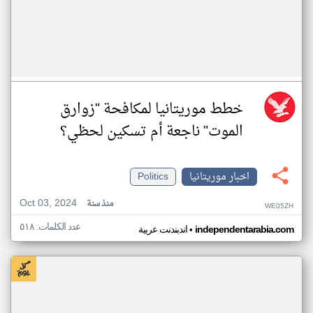
خطط موريتانيا لمكافحة "زوارق
الموت" ناجعة أم تسكين لحظي؟
اخبار موريتانيا
Politics
Oct 03, 2024
منذ سنة
WE05ZH
عدد الكلمات: ٥١٨
•
independentarabia.com
اندبندنت عربية