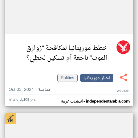
خطط موريتانيا لمكافحة "زوارق
الموت" ناجعة أم تسكين لحظي؟
اخبار موريتانيا
Politics
Oct 03, 2024
منذ سنة
WE05ZH
عدد الكلمات: ٥١٨
•
independentarabia.com
اندبندنت عربية