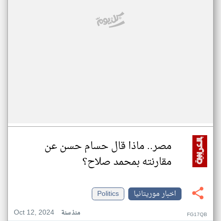
مصر.. ماذا قال حسام حسن عن
مقارنته بمحمد صلاح؟
اخبار موريتانيا
Politics
Oct 12, 2024
منذ سنة
FG17QB