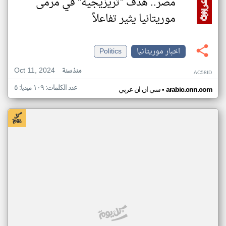
مصر.. هدف "تريزيجيه" في مرمى
موريتانيا يثير تفاعلاً
اخبار موريتانيا
Politics
Oct 11, 2024
منذ سنة
AC58ID
عدد الكلمات: ١٠٩ ميديا: ٥
•
arabic.cnn.com
سي ان ان عربي