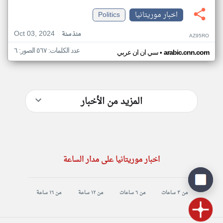
اخبار موريتانيا
Politics
Oct 03, 2024
منذ سنة
AZ95RO
عدد الكلمات: ٥٦٧ الصور: ٦
•
arabic.cnn.com
سي ان ان عربي
المزيد من الأخبار
اخبار موريتانيا على مدار الساعة
من ٣ ساعات
من ٦ ساعات
من ١٢ ساعة
من ١٦ ساعة