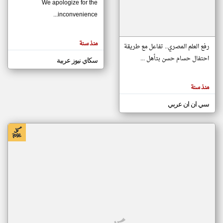
We apologize for the
inconvenience...
klyoum.com
تغيير الدولة
منذ سنة
تعبر
رفع العلم المصري.. تفاعل مع طريقة
مصادر الأخبار من موريتانيا
المقالات
الموجوده
احتفال حسام حسن بتأهل ...
سكاي نيوز عربية
اخبار موريتانيا على مدار الساعة
هنا عن
وجهة
نظر
أهم اخبار موريتانيا العاجلة والمباشرة
كاتبيها.
منذ سنة
سي ان ان عربي