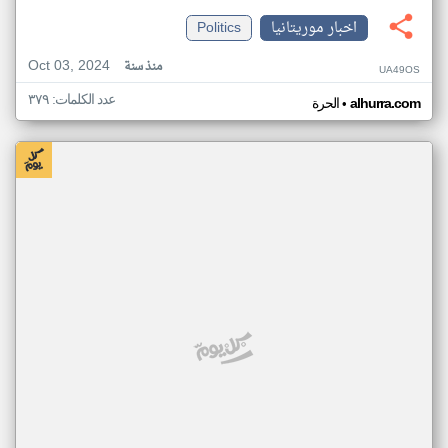
اخبار موريتانيا
Politics
Oct 03, 2024
منذ سنة
UA49OS
عدد الكلمات: ٣٧٩
•
alhurra.com
الحرة