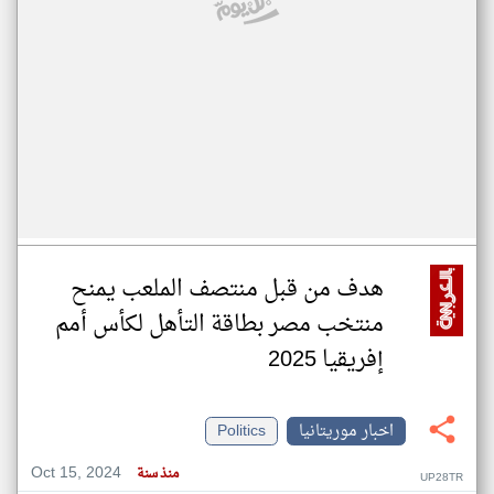
هدف من قبل منتصف الملعب يمنح
منتخب مصر بطاقة التأهل لكأس أمم
إفريقيا 2025
اخبار موريتانيا
Politics
Oct 15, 2024
منذ سنة
UP28TR