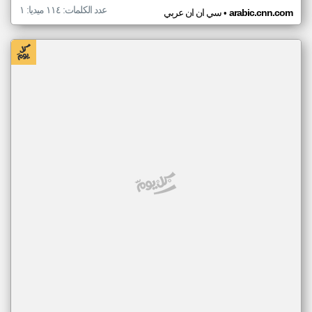
عدد الكلمات: ١١٤ ميديا: ١
•
arabic.cnn.com
سي ان ان عربي