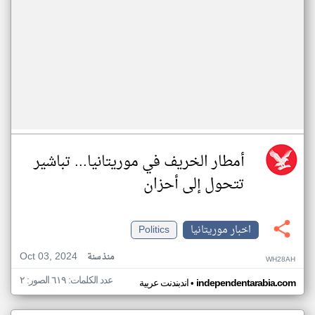
أمطار الخريف في موريتانيا... تباشير
تتحول إلى أحزان
اخبار موريتانيا
Politics
Oct 03, 2024
منذ سنة
WH28AH
عدد الكلمات: ٦١٩ الصور: ٢
•
independentarabia.com
اندبندنت عربية