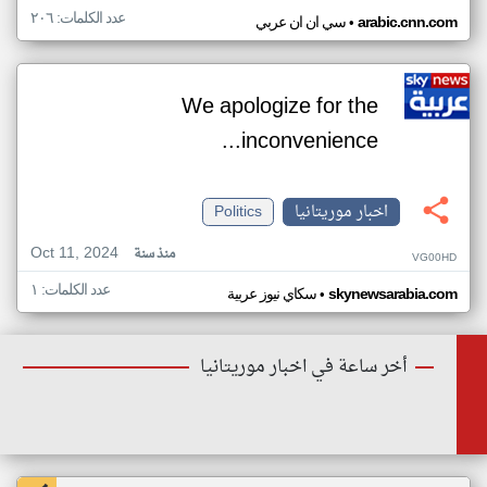
عدد الكلمات: ٢٠٦
•
arabic.cnn.com
سي ان ان عربي
We apologize for the
inconvenience...
اخبار موريتانيا
Politics
Oct 11, 2024
منذ سنة
VG00HD
عدد الكلمات: ١
•
skynewsarabia.com
سكاي نيوز عربية
أخر ساعة في اخبار موريتانيا