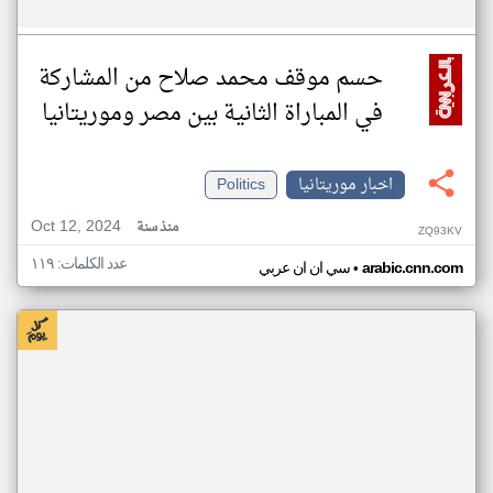
حسم موقف محمد صلاح من المشاركة
في المباراة الثانية بين مصر وموريتانيا
اخبار موريتانيا
Politics
Oct 12, 2024
منذ سنة
ZQ93KV
عدد الكلمات: ١١٩
•
arabic.cnn.com
سي ان ان عربي