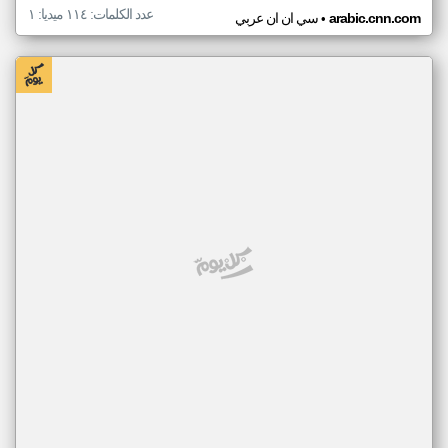
عدد الكلمات: ١١٤ ميديا: ١
•
arabic.cnn.com
سي ان ان عربي