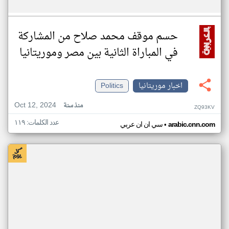
حسم موقف محمد صلاح من المشاركة
في المباراة الثانية بين مصر وموريتانيا
اخبار موريتانيا
Politics
Oct 12, 2024
منذ سنة
ZQ93KV
عدد الكلمات: ١١٩
•
arabic.cnn.com
سي ان ان عربي