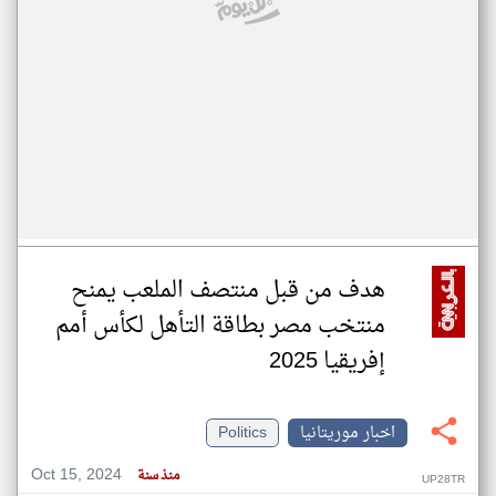
هدف من قبل منتصف الملعب يمنح
منتخب مصر بطاقة التأهل لكأس أمم
إفريقيا 2025
اخبار موريتانيا
Politics
Oct 15, 2024
منذ سنة
UP28TR