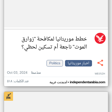
خطط موريتانيا لمكافحة "زوارق
الموت" ناجعة أم تسكين لحظي؟
اخبار موريتانيا
Politics
Oct 03, 2024
منذ سنة
WE05ZH
عدد الكلمات: ٥١٨
•
independentarabia.com
اندبندنت عربية