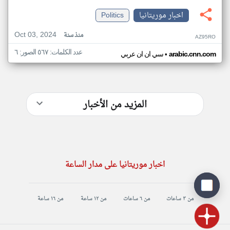
اخبار موريتانيا
Politics
Oct 03, 2024
منذ سنة
AZ95RO
عدد الكلمات: ٥٦٧ الصور: ٦
•
arabic.cnn.com
سي ان ان عربي
المزيد من الأخبار
اخبار موريتانيا على مدار الساعة
من ٣ ساعات
من ٦ ساعات
من ١٢ ساعة
من ١٦ ساعة