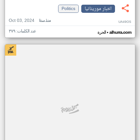
اخبار موريتانيا
Politics
Oct 03, 2024
منذ سنة
UA49OS
عدد الكلمات: ٣٧٩
•
alhurra.com
الحرة