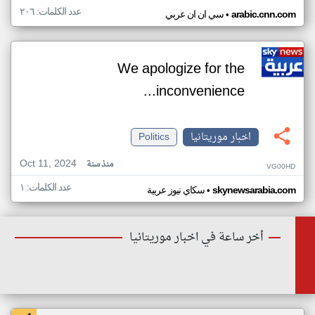
عدد الكلمات: ٢٠٦
•
arabic.cnn.com
سي ان ان عربي
We apologize for the
inconvenience...
اخبار موريتانيا
Politics
Oct 11, 2024
منذ سنة
VG00HD
عدد الكلمات: ١
•
skynewsarabia.com
سكاي نيوز عربية
أخر ساعة في اخبار موريتانيا