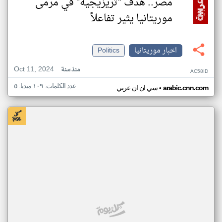
مصر.. هدف "تريزيجيه" في مرمى
موريتانيا يثير تفاعلاً
اخبار موريتانيا
Politics
Oct 11, 2024
منذ سنة
AC58ID
عدد الكلمات: ١٠٩ ميديا: ٥
•
arabic.cnn.com
سي ان ان عربي