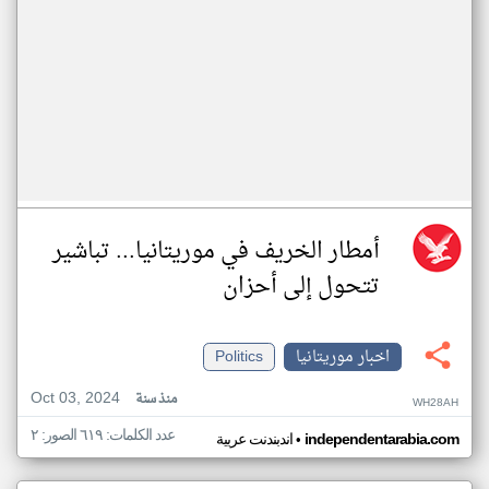
أمطار الخريف في موريتانيا... تباشير
تتحول إلى أحزان
اخبار موريتانيا
Politics
Oct 03, 2024
منذ سنة
WH28AH
عدد الكلمات: ٦١٩ الصور: ٢
•
independentarabia.com
اندبندنت عربية