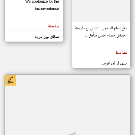
We apologize for the
inconvenience...
klyoum.com
تغيير الدولة
منذ سنة
تعبر
رفع العلم المصري.. تفاعل مع طريقة
مصادر الأخبار من موريتانيا
المقالات
الموجوده
احتفال حسام حسن بتأهل ...
سكاي نيوز عربية
اخبار موريتانيا على مدار الساعة
هنا عن
وجهة
نظر
أهم اخبار موريتانيا العاجلة والمباشرة
كاتبيها.
منذ سنة
سي ان ان عربي