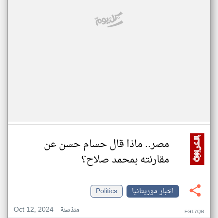
مصر.. ماذا قال حسام حسن عن
مقارنته بمحمد صلاح؟
اخبار موريتانيا
Politics
Oct 12, 2024
منذ سنة
FG17QB