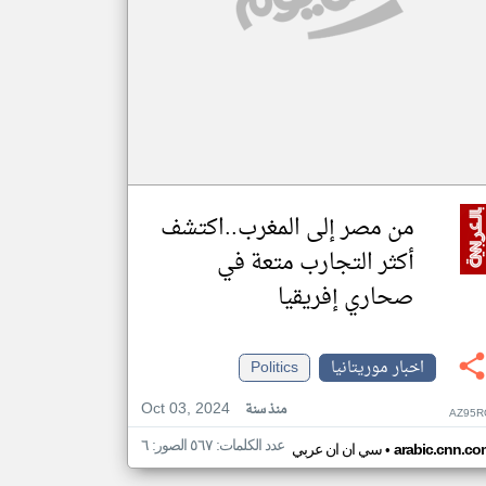
من مصر إلى المغرب..اكتشف
أكثر التجارب متعة في
صحاري إفريقيا
اخبار موريتانيا
Politics
Oct 03, 2024
منذ سنة
AZ95R
عدد الكلمات: ٥٦٧ الصور: ٦
•
arabic.cnn.co
سي ان ان عربي