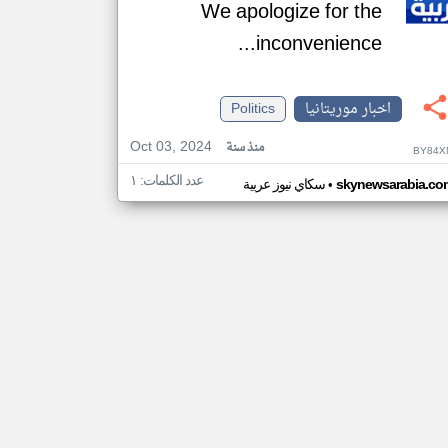
We apologize for the
inconvenience...
اخبار موريتانيا
Politics
Oct 03, 2024
منذ سنة
BY84X
عدد الكلمات: ١
•
skynewsarabia.co
سكاي نيوز عربية