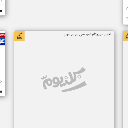
R
m
اخبار موريتانيا من سي ان ان عربي
D
m