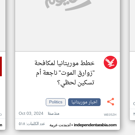
خطط موريتانيا لمكافحة
"زوارق الموت" ناجعة أم
تسكين لحظي؟
اخبار موريتانيا
Politics
Oct 03, 2024
منذ سنة
O
WE05ZH
عدد الكلمات: ٥١٨
•
independentarabia.com
اندبندنت عربية
m