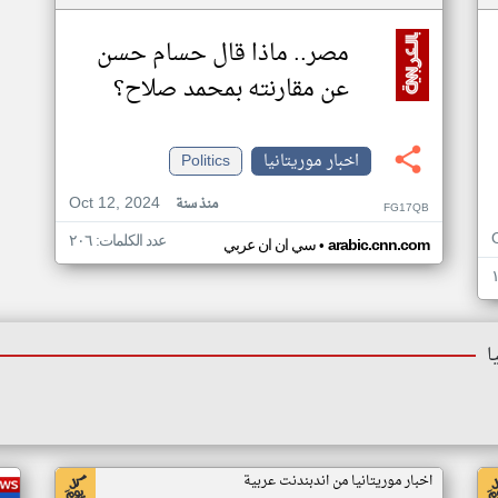
مصر.. ماذا قال حسام حسن
عن مقارنته بمحمد صلاح؟
اخبار موريتانيا
Politics
Oct 12, 2024
منذ سنة
FG17QB
عدد الكلمات: ٢٠٦
•
arabic.cnn.com
سي ان ان عربي
ا
اخبار موريتانيا من اندبندنت عربية