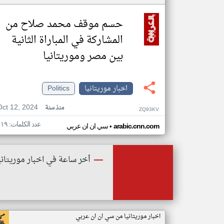
حسم موقف محمد صلاح من
المشاركة في المباراة الثانية
بين مصر وموريتانيا
اخبار موريتانيا
Politics
Oct 12, 2024
منذ سنة
ZQ93KV
عدد الكلمات: ١١٩
•
arabic.cnn.com
سي ان ان عربي
أخر ساعة في اخبار موريتاني
اخبار موريتانيا من سي ان ان عربي