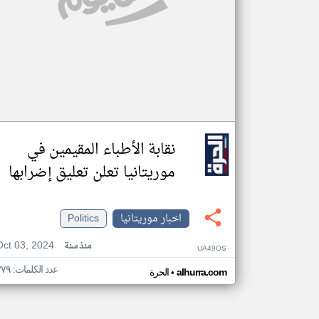
نقابة الأطباء المقيمين في
موريتانيا تعلن تعليق إضرابها
اخبار موريتانيا
Politics
Oct 03, 2024
منذ سنة
UA49OS
عدد الكلمات: ٣٧٩
•
alhurra.com
الحرة