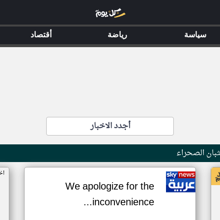
سياسة
رياضة
أقتصاد
أجدد الاخبار
بان الصحراء
اخ
We apologize for the
inconvenience...