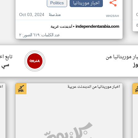
اخبار موريتانيا
Politics
Oct 03, 2024
منذ سنة
WH28AH
•
independentarabia.com
اندبندنت عربية
عدد الكلمات: ٦١٩ الصور: ٢
ار موريتانيا من
تابع اخ
وز
سي ا
اخبار موريتانيا من اندبندنت عربية
اخ