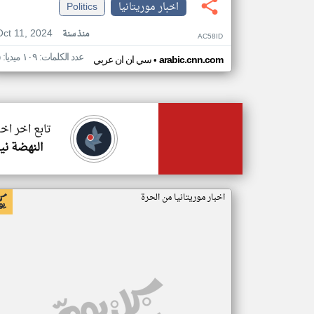
اخبار موريتانيا
Politics
Oct 11, 2024
منذ سنة
AC58ID
عدد الكلمات: ١٠٩ ميديا: ٥
•
arabic.cnn.com
سي ان ان عربي
تابع اخر اخب
النهضة ني
اخبار موريتانيا من الحرة