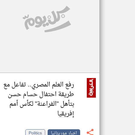
تعبر
المقالات
الموجوده
هنا عن
وجهة
نظر
كاتبيها.
رفع العلم المصري.. تفاعل مع
طريقة احتفال حسام حسن
بتأهل "الفراعنة" لكأس أمم
إفريقيا
اخبار موريتانيا
Politics