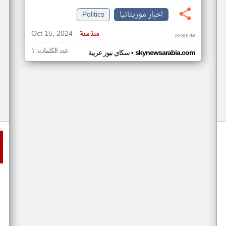
اخبار موريتانيا
Politics
Oct 15, 2024
منذ سنة
XF30UM
عدد الكلمات: ١
•
skynewsarabia.com
سكاي نيوز عربية