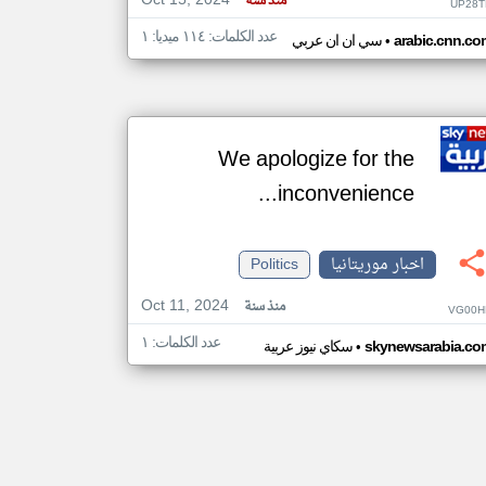
Oct 15, 2024
منذ سنة
UP28T
عدد الكلمات: ١١٤ ميديا: ١
•
arabic.cnn.co
سي ان ان عربي
We apologize for the
inconvenience...
اخبار موريتانيا
Politics
Oct 11, 2024
منذ سنة
VG00H
عدد الكلمات: ١
•
skynewsarabia.co
سكاي نيوز عربية