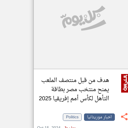
klyoum.com
تغيير الدولة
مصادر الأخبار من موريتانيا
اخبار موريتانيا على مدار الساعة
أهم اخبار موريتانيا العاجلة والمباشرة
هدف من قبل منتصف الملعب
يمنح منتخب مصر بطاقة
التأهل لكأس أمم إفريقيا 2025
اخبار موريتانيا
Politics