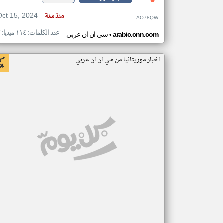
Oct 15, 2024
منذ سنة
AO78QW
عدد الكلمات: ١١٤ ميديا: ٣
•
arabic.cnn.com
سي ان ان عربي
اخبار موريتانيا من سي ان ان عربي