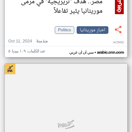
مصر.. هدف "تريزيجيه" في مرمى
موريتانيا يثير تفاعلاً
اخبار موريتانيا
Politics
Oct 11, 2024
منذ سنة
AC58ID
عدد الكلمات: ١٠٩ ميديا: ٥
•
arabic.cnn.com
سي ان ان عربي