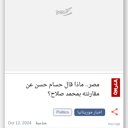
مصر.. ماذا قال حسام حسن عن
مقارنته بمحمد صلاح؟
اخبار موريتانيا
Politics
Oct 12, 2024
منذ سنة
FG17QB