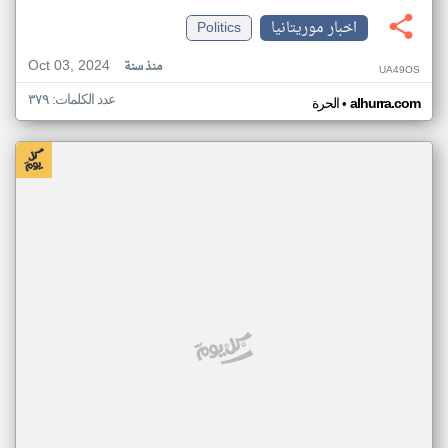
اخبار موريتانيا
Politics
Oct 03, 2024
منذ سنة
UA49OS
عدد الكلمات: ٣٧٩
•
alhurra.com
الحرة