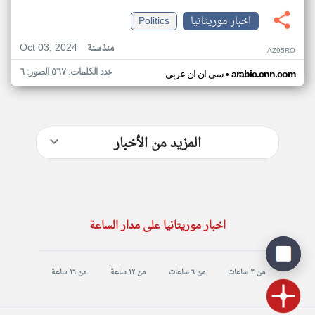
اخبار موريتانيا
Politics
Oct 03, 2024
منذ سنة
AZ95RO
عدد الكلمات: ٥٦٧ الصور: ٦
•
arabic.cnn.com
سي ان ان عربي
المزيد من الأخبار
اخبار موريتانيا على مدار الساعة
من ٣ ساعات
من ٦ ساعات
من ١٢ ساعة
من ١٦ ساعة