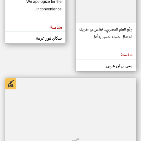
We apologize for the
inconvenience...
klyoum.com
تغيير الدولة
منذ سنة
تعبر
رفع العلم المصري.. تفاعل مع طريقة
مصادر الأخبار من موريتانيا
المقالات
الموجوده
احتفال حسام حسن بتأهل ...
سكاي نيوز عربية
اخبار موريتانيا على مدار الساعة
هنا عن
وجهة
نظر
أهم اخبار موريتانيا العاجلة والمباشرة
كاتبيها.
منذ سنة
سي ان ان عربي