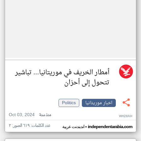
أمطار الخريف في موريتانيا... تباشير
تتحول إلى أحزان
اخبار موريتانيا
Politics
Oct 03, 2024
منذ سنة
WH28AH
عدد الكلمات: ٦١٩ الصور: ٢
•
independentarabia.com
اندبندنت عربية