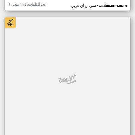
عدد الكلمات: ١١٤ ميديا: ١
•
arabic.cnn.com
سي ان ان عربي