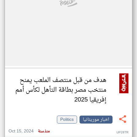
هدف من قبل منتصف الملعب يمنح
منتخب مصر بطاقة التأهل لكأس أمم
إفريقيا 2025
اخبار موريتانيا
Politics
Oct 15, 2024
منذ سنة
UP28TR