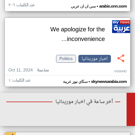
عدد الكلمات: ٢٠٦
•
arabic.cnn.com
سي ان ان عربي
We apologize for the
inconvenience...
اخبار موريتانيا
Politics
Oct 11, 2024
منذ سنة
VG00HD
عدد الكلمات: ١
•
skynewsarabia.com
سكاي نيوز عربية
أخر ساعة في اخبار موريتانيا