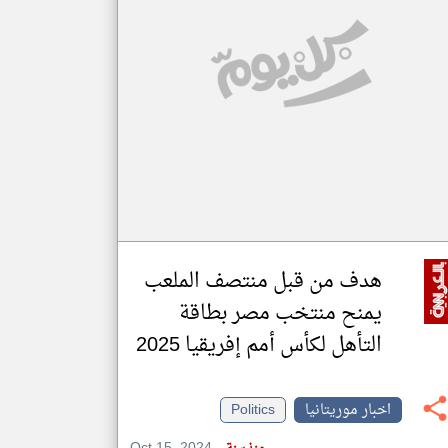
klyoum.com
تغيير الدولة
مصادر الأخبار من موريتانيا
اخبار موريتانيا على مدار الساعة
أهم اخبار موريتانيا العاجلة والمباشرة
هدف من قبل منتصف الملعب
يمنح منتخب مصر بطاقة
التأهل لكأس أمم إفريقيا 2025
اخبار موريتانيا
Politics