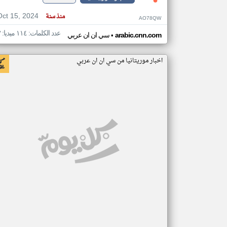
Oct 15, 2024
منذ سنة
AO78QW
عدد الكلمات: ١١٤ ميديا: ٣
•
arabic.cnn.com
سي ان ان عربي
اخبار موريتانيا من سي ان ان عربي