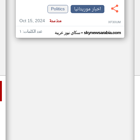
اخبار موريتانيا
Politics
Oct 15, 2024
منذ سنة
XF30UM
عدد الكلمات: ١
•
skynewsarabia.com
سكاي نيوز عربية