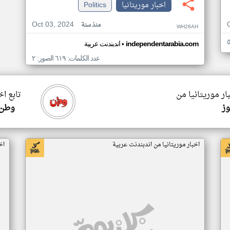
اخبار موريتانيا
Politics
Oct 03, 2024
منذ سنة
WH28AH
•
independentarabia.com
اندبندنت عربية
عدد الكلمات: ٦١٩ الصور: ٢
ار موريتانيا من
تابع اخ
وز
وطن 
اخبار موريتانيا من اندبندنت عربية
اخ