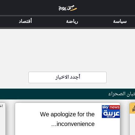
سياسة
رياضة
أقتصاد
أجدد الاخبار
بان الصحراء
اخ
We apologize for the
inconvenience...