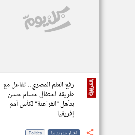
تعبر
المقالات
الموجوده
هنا عن
وجهة
نظر
كاتبيها.
رفع العلم المصري.. تفاعل مع
طريقة احتفال حسام حسن
بتأهل "الفراعنة" لكأس أمم
إفريقيا
اخبار موريتانيا
Politics