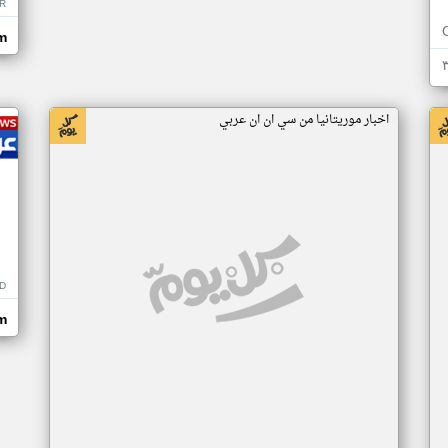
R
m
اخبار موريتانيا من سي ان ان عربي
D
m