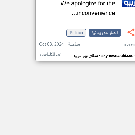
We apologize for the
inconvenience...
اخبار موريتانيا
Politics
Oct 03, 2024
منذ سنة
BY84X
عدد الكلمات: ١
•
skynewsarabia.co
سكاي نيوز عربية