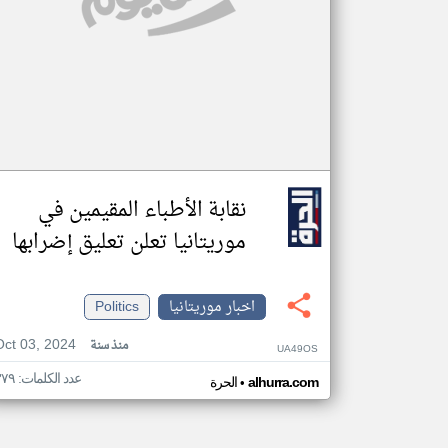
نقابة الأطباء المقيمين في
موريتانيا تعلن تعليق إضرابها
اخبار موريتانيا
Politics
Oct 03, 2024
منذ سنة
UA49OS
عدد الكلمات: ٣٧٩
•
alhurra.com
الحرة