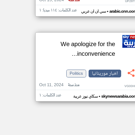
Oct 15, 2024
منذ سنة
UP28T
عدد الكلمات: ١١٤ ميديا: ١
•
arabic.cnn.co
سي ان ان عربي
We apologize for the
inconvenience...
اخبار موريتانيا
Politics
Oct 11, 2024
منذ سنة
VG00H
عدد الكلمات: ١
•
skynewsarabia.co
سكاي نيوز عربية