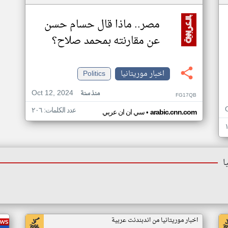
مصر.. ماذا قال حسام حسن
عن مقارنته بمحمد صلاح؟
اخبار موريتانيا
Politics
Oct 12, 2024
منذ سنة
FG17QB
عدد الكلمات: ٢٠٦
•
arabic.cnn.com
سي ان ان عربي
ا
اخبار موريتانيا من اندبندنت عربية