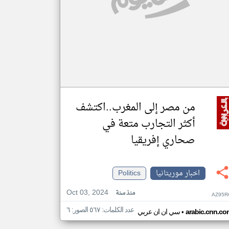
من مصر إلى المغرب..اكتشف
أكثر التجارب متعة في
صحاري إفريقيا
اخبار موريتانيا
Politics
Oct 03, 2024
منذ سنة
AZ95R
عدد الكلمات: ٥٦٧ الصور: ٦
•
arabic.cnn.co
سي ان ان عربي