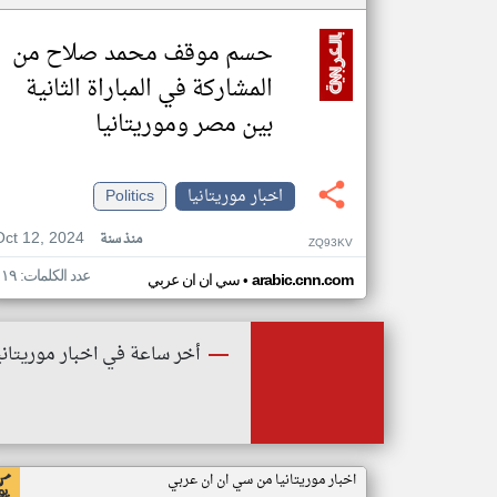
حسم موقف محمد صلاح من
المشاركة في المباراة الثانية
بين مصر وموريتانيا
اخبار موريتانيا
Politics
Oct 12, 2024
منذ سنة
ZQ93KV
عدد الكلمات: ١١٩
•
arabic.cnn.com
سي ان ان عربي
أخر ساعة في اخبار موريتاني
اخبار موريتانيا من سي ان ان عربي