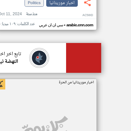
اخبار موريتانيا
Politics
Oct 11, 2024
منذ سنة
AC58ID
عدد الكلمات: ١٠٩ ميديا: ٥
•
arabic.cnn.com
سي ان ان عربي
تابع اخر اخب
النهضة ني
اخبار موريتانيا من الحرة