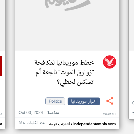
خطط موريتانيا لمكافحة
"زوارق الموت" ناجعة أم
تسكين لحظي؟
اخبار موريتانيا
Politics
Oct 03, 2024
منذ سنة
O
WE05ZH
عدد الكلمات: ٥١٨
•
independentarabia.com
اندبندنت عربية
m