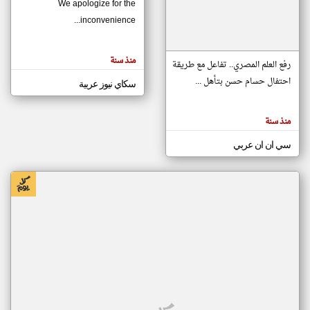
We apologize for the
inconvenience...
klyoum.com
تغيير الدولة
منذ سنة
تعبر
رفع العلم المصري.. تفاعل مع طريقة
مصادر الأخبار من موريتانيا
المقالات
الموجوده
احتفال حسام حسن بتأهل ...
سكاي نيوز عربية
اخبار موريتانيا على مدار الساعة
هنا عن
وجهة
نظر
أهم اخبار موريتانيا العاجلة والمباشرة
كاتبيها.
منذ سنة
سي ان ان عربي