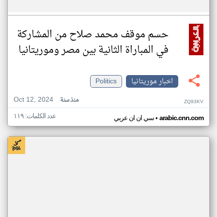
حسم موقف محمد صلاح من المشاركة
في المباراة الثانية بين مصر وموريتانيا
اخبار موريتانيا
Politics
Oct 12, 2024
منذ سنة
ZQ93KV
عدد الكلمات: ١١٩
•
arabic.cnn.com
سي ان ان عربي