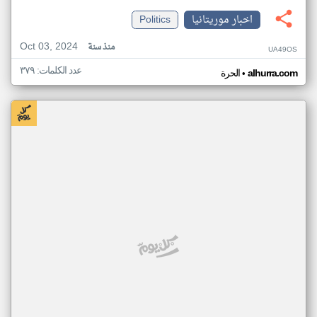
اخبار موريتانيا
Politics
Oct 03, 2024
منذ سنة
UA49OS
عدد الكلمات: ٣٧٩
•
alhurra.com
الحرة