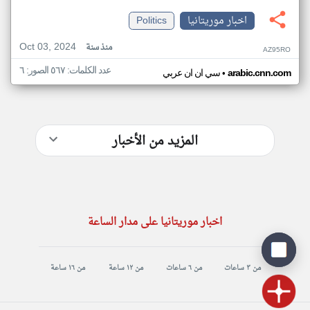
اخبار موريتانيا
Politics
Oct 03, 2024
منذ سنة
AZ95RO
عدد الكلمات: ٥٦٧ الصور: ٦
•
arabic.cnn.com
سي ان ان عربي
المزيد من الأخبار
اخبار موريتانيا على مدار الساعة
من ٣ ساعات
من ٦ ساعات
من ١٢ ساعة
من ١٦ ساعة