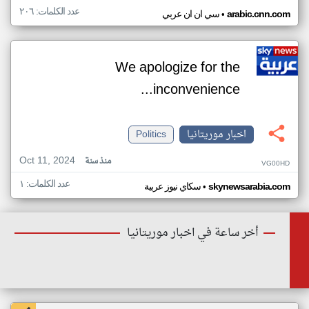
عدد الكلمات: ٢٠٦
•
arabic.cnn.com
سي ان ان عربي
We apologize for the
inconvenience...
اخبار موريتانيا
Politics
Oct 11, 2024
منذ سنة
VG00HD
عدد الكلمات: ١
•
skynewsarabia.com
سكاي نيوز عربية
أخر ساعة في اخبار موريتانيا