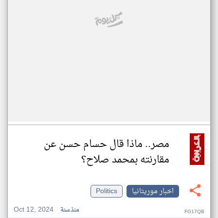
مصر.. ماذا قال حسام حسن عن
مقارنته بمحمد صلاح؟
اخبار موريتانيا
Politics
Oct 12, 2024
منذ سنة
FG17QB