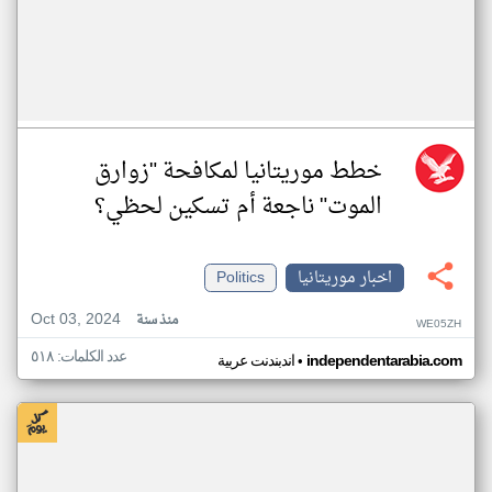
خطط موريتانيا لمكافحة "زوارق
الموت" ناجعة أم تسكين لحظي؟
اخبار موريتانيا
Politics
Oct 03, 2024
منذ سنة
WE05ZH
عدد الكلمات: ٥١٨
•
independentarabia.com
اندبندنت عربية