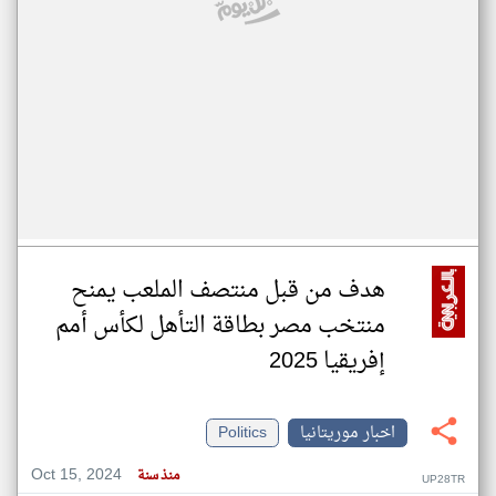
هدف من قبل منتصف الملعب يمنح
منتخب مصر بطاقة التأهل لكأس أمم
إفريقيا 2025
اخبار موريتانيا
Politics
Oct 15, 2024
منذ سنة
UP28TR