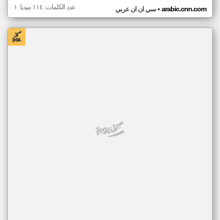
عدد الكلمات: ١١٤ ميديا: ١
•
arabic.cnn.com
سي ان ان عربي