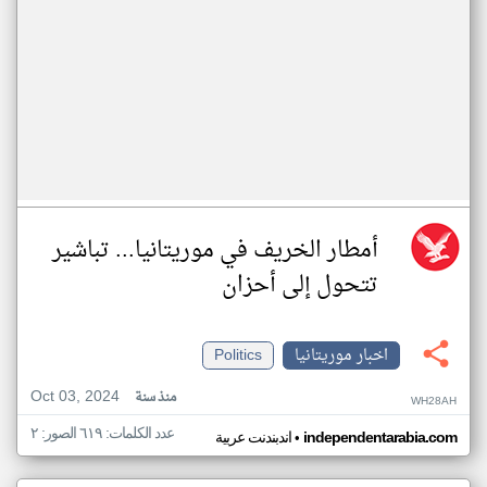
أمطار الخريف في موريتانيا... تباشير
تتحول إلى أحزان
اخبار موريتانيا
Politics
Oct 03, 2024
منذ سنة
WH28AH
عدد الكلمات: ٦١٩ الصور: ٢
•
independentarabia.com
اندبندنت عربية