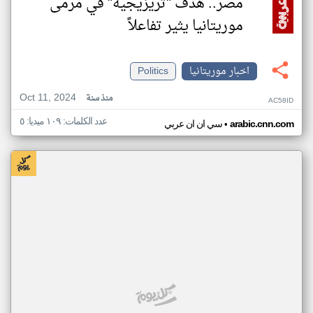
مصر.. هدف "تريزيجيه" في مرمى
موريتانيا يثير تفاعلاً
اخبار موريتانيا
Politics
Oct 11, 2024
منذ سنة
AC58ID
عدد الكلمات: ١٠٩ ميديا: ٥
•
arabic.cnn.com
سي ان ان عربي