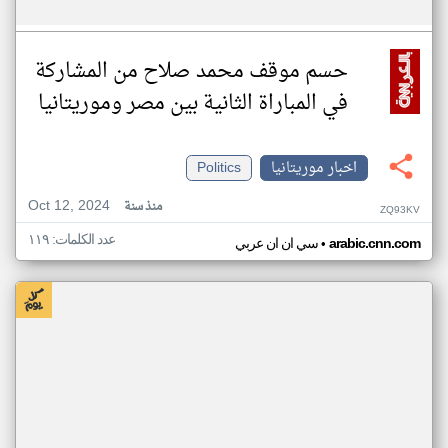
حسم موقف محمد صلاح من المشاركة
في المباراة الثانية بين مصر وموريتانيا
اخبار موريتانيا
Politics
Oct 12, 2024
منذ سنة
ZQ93KV
عدد الكلمات: ١١٩
•
arabic.cnn.com
سي ان ان عربي