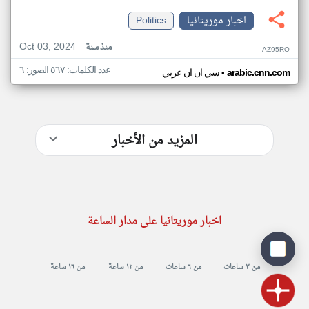
اخبار موريتانيا
Politics
Oct 03, 2024
منذ سنة
AZ95RO
عدد الكلمات: ٥٦٧ الصور: ٦
•
arabic.cnn.com
سي ان ان عربي
المزيد من الأخبار
اخبار موريتانيا على مدار الساعة
من ٣ ساعات
من ٦ ساعات
من ١٢ ساعة
من ١٦ ساعة