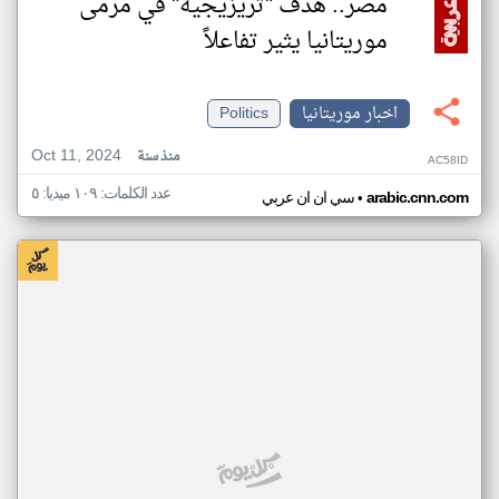
مصر.. هدف "تريزيجيه" في مرمى
موريتانيا يثير تفاعلاً
اخبار موريتانيا
Politics
Oct 11, 2024
منذ سنة
AC58ID
عدد الكلمات: ١٠٩ ميديا: ٥
•
arabic.cnn.com
سي ان ان عربي