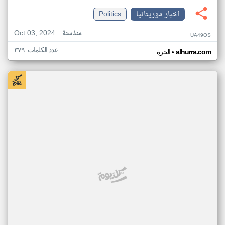
اخبار موريتانيا
Politics
Oct 03, 2024
منذ سنة
UA49OS
عدد الكلمات: ٣٧٩
•
alhurra.com
الحرة