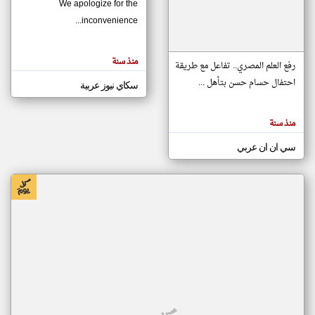
We apologize for the
inconvenience...
klyoum.com
تغيير الدولة
منذ سنة
تعبر
رفع العلم المصري.. تفاعل مع طريقة
مصادر الأخبار من موريتانيا
المقالات
الموجوده
احتفال حسام حسن بتأهل ...
سكاي نيوز عربية
اخبار موريتانيا على مدار الساعة
هنا عن
وجهة
نظر
أهم اخبار موريتانيا العاجلة والمباشرة
كاتبيها.
منذ سنة
سي ان ان عربي