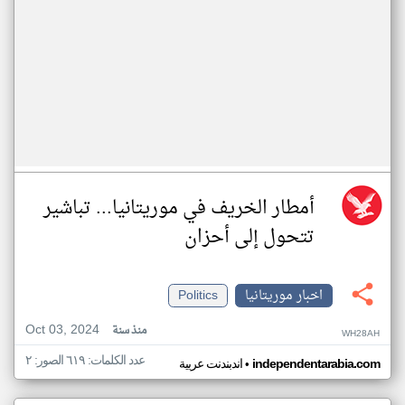
أمطار الخريف في موريتانيا... تباشير
تتحول إلى أحزان
اخبار موريتانيا
Politics
Oct 03, 2024
منذ سنة
WH28AH
عدد الكلمات: ٦١٩ الصور: ٢
•
independentarabia.com
اندبندنت عربية