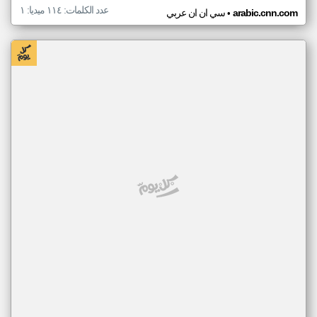
عدد الكلمات: ١١٤ ميديا: ١
•
arabic.cnn.com
سي ان ان عربي