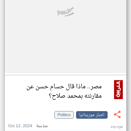
مصر.. ماذا قال حسام حسن عن
مقارنته بمحمد صلاح؟
اخبار موريتانيا
Politics
Oct 12, 2024
منذ سنة
FG17QB