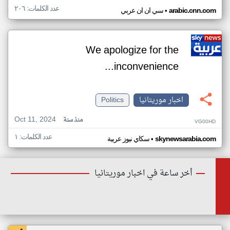
عدد الكلمات: ٢٠٦
•
arabic.cnn.com
سي ان ان عربي
We apologize for the
inconvenience...
اخبار موريتانيا
Politics
Oct 11, 2024
منذ سنة
VG00HD
عدد الكلمات: ١
•
skynewsarabia.com
سكاي نيوز عربية
أخر ساعة في اخبار موريتانيا