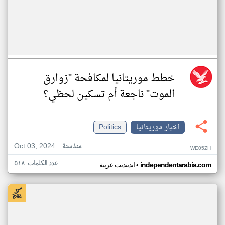
خطط موريتانيا لمكافحة "زوارق
الموت" ناجعة أم تسكين لحظي؟
اخبار موريتانيا
Politics
Oct 03, 2024
منذ سنة
WE05ZH
عدد الكلمات: ٥١٨
•
independentarabia.com
اندبندنت عربية