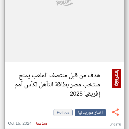
هدف من قبل منتصف الملعب يمنح
منتخب مصر بطاقة التأهل لكأس أمم
إفريقيا 2025
اخبار موريتانيا
Politics
Oct 15, 2024
منذ سنة
UP28TR