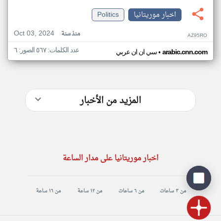
اخبار موريتانيا
Politics
Oct 03, 2024
منذ سنة
AZ95RO
عدد الكلمات: ٥٦٧ الصور: ٦
•
arabic.cnn.com
سي ان ان عربي
المزيد من الأخبار
اخبار موريتانيا على مدار الساعة
من ٣ ساعات
من ٦ ساعات
من ١٢ ساعة
من ١٦ ساعة