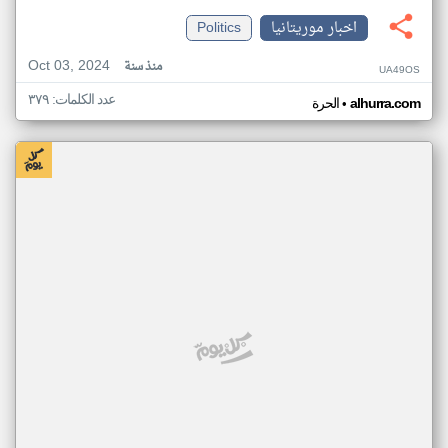
اخبار موريتانيا
Politics
Oct 03, 2024
منذ سنة
UA49OS
عدد الكلمات: ٣٧٩
•
alhurra.com
الحرة