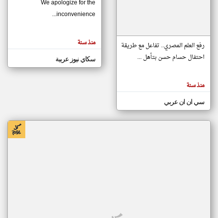
We apologize for the
inconvenience...
klyoum.com
تغيير الدولة
منذ سنة
تعبر
رفع العلم المصري.. تفاعل مع طريقة
مصادر الأخبار من موريتانيا
المقالات
الموجوده
احتفال حسام حسن بتأهل ...
سكاي نيوز عربية
اخبار موريتانيا على مدار الساعة
هنا عن
وجهة
نظر
أهم اخبار موريتانيا العاجلة والمباشرة
كاتبيها.
منذ سنة
سي ان ان عربي