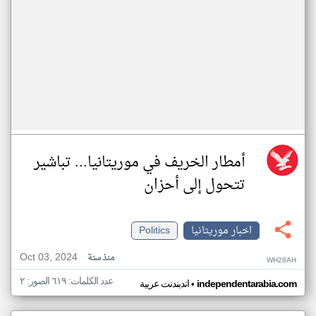
أمطار الخريف في موريتانيا... تباشير
تتحول إلى أحزان
اخبار موريتانيا
Politics
Oct 03, 2024
منذ سنة
WH28AH
عدد الكلمات: ٦١٩ الصور: ٢
•
independentarabia.com
اندبندنت عربية