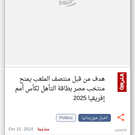
هدف من قبل منتصف الملعب يمنح
منتخب مصر بطاقة التأهل لكأس أمم
إفريقيا 2025
اخبار موريتانيا
Politics
Oct 15, 2024
منذ سنة
UP28TR