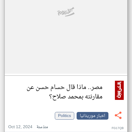
مصر.. ماذا قال حسام حسن عن
مقارنته بمحمد صلاح؟
اخبار موريتانيا
Politics
Oct 12, 2024
منذ سنة
FG17QB