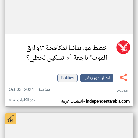
خطط موريتانيا لمكافحة "زوارق
الموت" ناجعة أم تسكين لحظي؟
اخبار موريتانيا
Politics
Oct 03, 2024
منذ سنة
WE05ZH
عدد الكلمات: ٥١٨
•
independentarabia.com
اندبندنت عربية