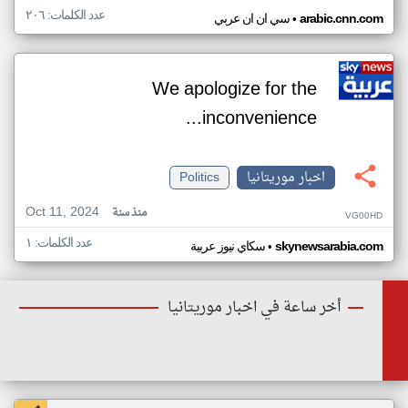
عدد الكلمات: ٢٠٦
•
arabic.cnn.com
سي ان ان عربي
We apologize for the
inconvenience...
اخبار موريتانيا
Politics
Oct 11, 2024
منذ سنة
VG00HD
عدد الكلمات: ١
•
skynewsarabia.com
سكاي نيوز عربية
أخر ساعة في اخبار موريتانيا