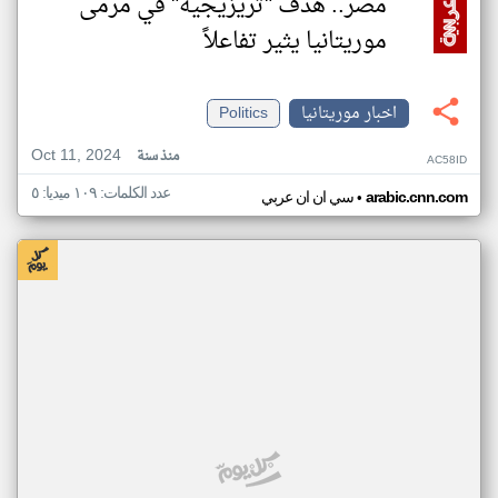
مصر.. هدف "تريزيجيه" في مرمى
موريتانيا يثير تفاعلاً
اخبار موريتانيا
Politics
Oct 11, 2024
منذ سنة
AC58ID
عدد الكلمات: ١٠٩ ميديا: ٥
•
arabic.cnn.com
سي ان ان عربي