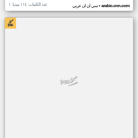
عدد الكلمات: ١١٤ ميديا: ١
•
arabic.cnn.com
سي ان ان عربي