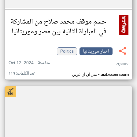
حسم موقف محمد صلاح من المشاركة
في المباراة الثانية بين مصر وموريتانيا
اخبار موريتانيا
Politics
Oct 12, 2024
منذ سنة
ZQ93KV
عدد الكلمات: ١١٩
•
arabic.cnn.com
سي ان ان عربي