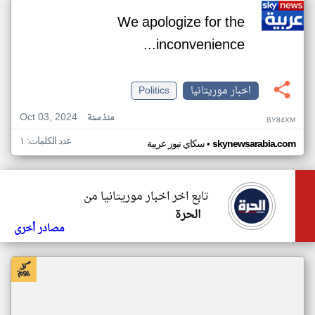
We apologize for the
inconvenience...
اخبار موريتانيا
Politics
Oct 03, 2024
منذ سنة
BY84XM
عدد الكلمات: ١
•
skynewsarabia.com
سكاي نيوز عربية
تابع اخر اخبار موريتانيا من
الحرة
مصادر أخرى