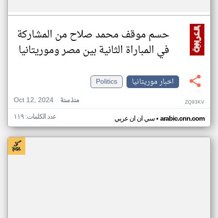
حسم موقف محمد صلاح من المشاركة
في المباراة الثانية بين مصر وموريتانيا
اخبار موريتانيا
Politics
Oct 12, 2024
منذ سنة
ZQ93KV
عدد الكلمات: ١١٩
•
arabic.cnn.com
سي ان ان عربي