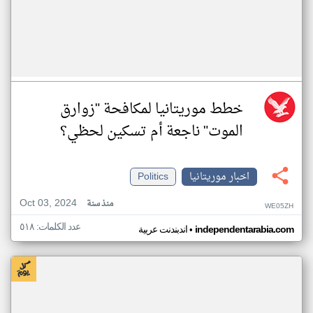
خطط موريتانيا لمكافحة "زوارق
الموت" ناجعة أم تسكين لحظي؟
اخبار موريتانيا
Politics
Oct 03, 2024
منذ سنة
WE05ZH
عدد الكلمات: ٥١٨
•
independentarabia.com
اندبندنت عربية