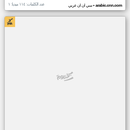
عدد الكلمات: ١١٤ ميديا: ١
•
arabic.cnn.com
سي ان ان عربي