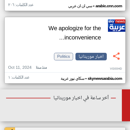
عدد الكلمات: ٢٠٦
•
arabic.cnn.com
سي ان ان عربي
We apologize for the
inconvenience...
اخبار موريتانيا
Politics
Oct 11, 2024
منذ سنة
VG00HD
عدد الكلمات: ١
•
skynewsarabia.com
سكاي نيوز عربية
أخر ساعة في اخبار موريتانيا