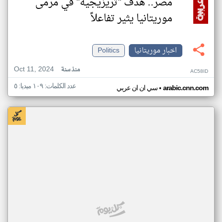
مصر.. هدف "تريزيجيه" في مرمى
موريتانيا يثير تفاعلاً
اخبار موريتانيا
Politics
Oct 11, 2024
منذ سنة
AC58ID
عدد الكلمات: ١٠٩ ميديا: ٥
•
arabic.cnn.com
سي ان ان عربي