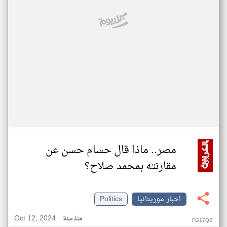
مصر.. ماذا قال حسام حسن عن
مقارنته بمحمد صلاح؟
اخبار موريتانيا
Politics
Oct 12, 2024
منذ سنة
FG17QB