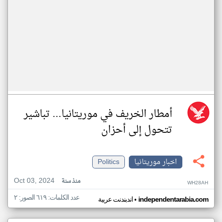
أمطار الخريف في موريتانيا... تباشير
تتحول إلى أحزان
اخبار موريتانيا
Politics
Oct 03, 2024
منذ سنة
WH28AH
عدد الكلمات: ٦١٩ الصور: ٢
•
independentarabia.com
اندبندنت عربية