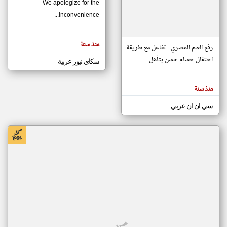
We apologize for the
inconvenience...
klyoum.com
تغيير الدولة
منذ سنة
تعبر
رفع العلم المصري.. تفاعل مع طريقة
مصادر الأخبار من موريتانيا
المقالات
الموجوده
احتفال حسام حسن بتأهل ...
سكاي نيوز عربية
اخبار موريتانيا على مدار الساعة
هنا عن
وجهة
نظر
أهم اخبار موريتانيا العاجلة والمباشرة
كاتبيها.
منذ سنة
سي ان ان عربي