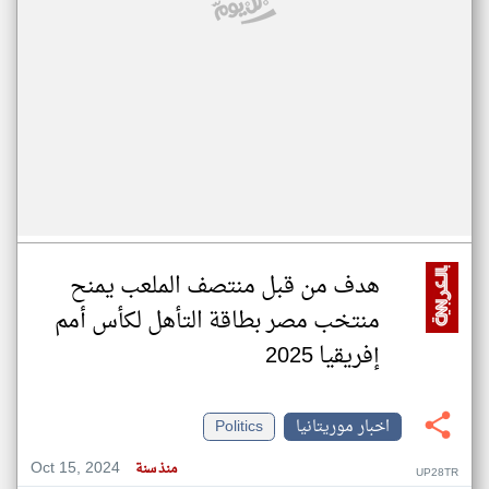
هدف من قبل منتصف الملعب يمنح
منتخب مصر بطاقة التأهل لكأس أمم
إفريقيا 2025
اخبار موريتانيا
Politics
Oct 15, 2024
منذ سنة
UP28TR