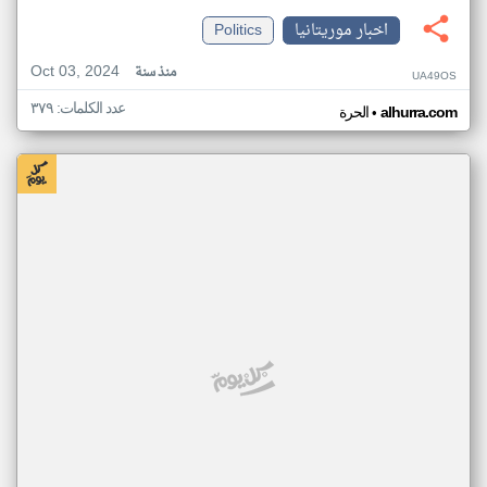
اخبار موريتانيا
Politics
Oct 03, 2024
منذ سنة
UA49OS
عدد الكلمات: ٣٧٩
•
alhurra.com
الحرة