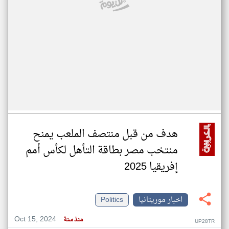
هدف من قبل منتصف الملعب يمنح
منتخب مصر بطاقة التأهل لكأس أمم
إفريقيا 2025
اخبار موريتانيا
Politics
Oct 15, 2024
منذ سنة
UP28TR