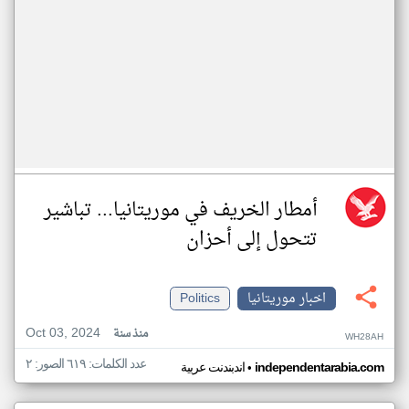
أمطار الخريف في موريتانيا... تباشير
تتحول إلى أحزان
اخبار موريتانيا
Politics
Oct 03, 2024
منذ سنة
WH28AH
عدد الكلمات: ٦١٩ الصور: ٢
•
independentarabia.com
اندبندنت عربية