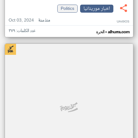
اخبار موريتانيا
Politics
Oct 03, 2024
منذ سنة
UA49OS
عدد الكلمات: ٣٧٩
•
alhurra.com
الحرة