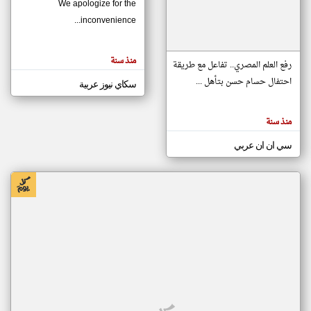
We apologize for the
inconvenience...
klyoum.com
تغيير الدولة
منذ سنة
تعبر
رفع العلم المصري.. تفاعل مع طريقة
مصادر الأخبار من موريتانيا
المقالات
الموجوده
احتفال حسام حسن بتأهل ...
سكاي نيوز عربية
اخبار موريتانيا على مدار الساعة
هنا عن
وجهة
نظر
أهم اخبار موريتانيا العاجلة والمباشرة
كاتبيها.
منذ سنة
سي ان ان عربي