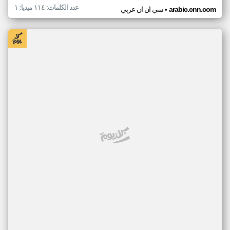
عدد الكلمات: ١١٤ ميديا: ١
•
arabic.cnn.com
سي ان ان عربي