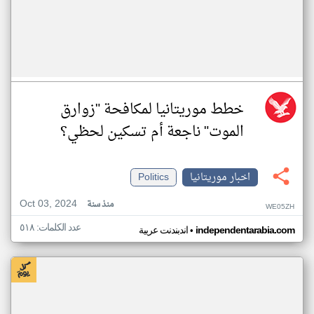
خطط موريتانيا لمكافحة "زوارق
الموت" ناجعة أم تسكين لحظي؟
اخبار موريتانيا
Politics
Oct 03, 2024
منذ سنة
WE05ZH
عدد الكلمات: ٥١٨
•
independentarabia.com
اندبندنت عربية