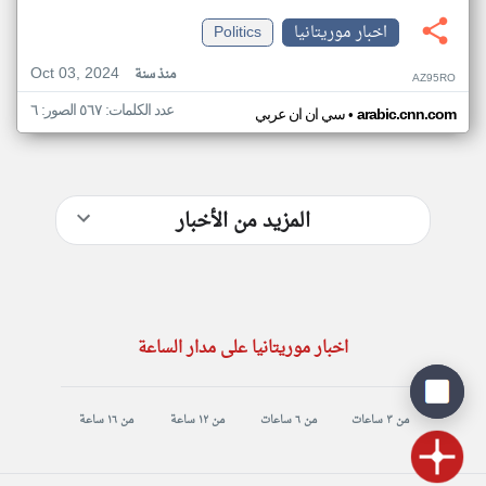
اخبار موريتانيا
Politics
Oct 03, 2024
منذ سنة
AZ95RO
عدد الكلمات: ٥٦٧ الصور: ٦
•
arabic.cnn.com
سي ان ان عربي
المزيد من الأخبار
اخبار موريتانيا على مدار الساعة
من ٣ ساعات
من ٦ ساعات
من ١٢ ساعة
من ١٦ ساعة