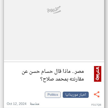
مصر.. ماذا قال حسام حسن عن
مقارنته بمحمد صلاح؟
اخبار موريتانيا
Politics
Oct 12, 2024
منذ سنة
FG17QB