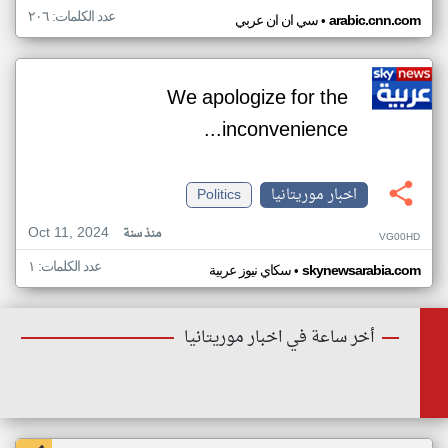
عدد الكلمات: ٢٠٦
•
arabic.cnn.com
سي ان ان عربي
We apologize for the
inconvenience...
اخبار موريتانيا
Politics
Oct 11, 2024
منذ سنة
VG00HD
عدد الكلمات: ١
•
skynewsarabia.com
سكاي نيوز عربية
أخر ساعة في اخبار موريتانيا