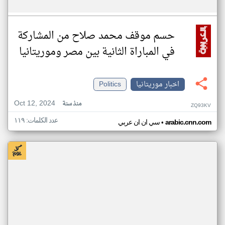
حسم موقف محمد صلاح من المشاركة
في المباراة الثانية بين مصر وموريتانيا
اخبار موريتانيا
Politics
Oct 12, 2024
منذ سنة
ZQ93KV
عدد الكلمات: ١١٩
•
arabic.cnn.com
سي ان ان عربي