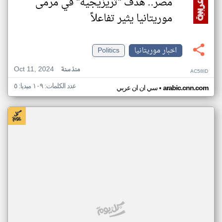
مصر.. هدف "تريزيجيه" في مرمى
موريتانيا يثير تفاعلاً
اخبار موريتانيا
Politics
Oct 11, 2024
منذ سنة
AC58ID
عدد الكلمات: ١٠٩ ميديا: ٥
•
arabic.cnn.com
سي ان ان عربي