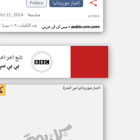
اخبار موريتانيا
Politics
Oct 11, 2024
منذ سنة
AC58ID
عدد الكلمات: ١٠٩ ميديا: ٥
•
arabic.cnn.com
سي ان ان عربي
تابع اخر اخب
بي بي سي
اخبار موريتانيا من الحرة