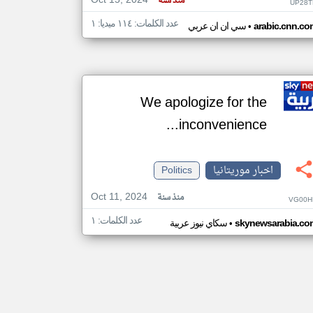
Oct 15, 2024
منذ سنة
UP28T
عدد الكلمات: ١١٤ ميديا: ١
•
arabic.cnn.co
سي ان ان عربي
We apologize for the
inconvenience...
اخبار موريتانيا
Politics
Oct 11, 2024
منذ سنة
VG00H
عدد الكلمات: ١
•
skynewsarabia.co
سكاي نيوز عربية