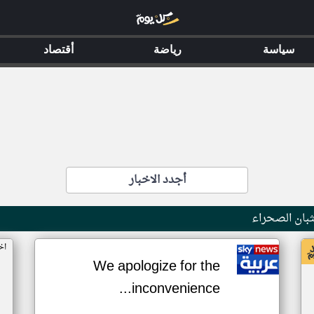
سياسة
رياضة
أقتصاد
أجدد الاخبار
بان الصحراء
اخ
We apologize for the
inconvenience...