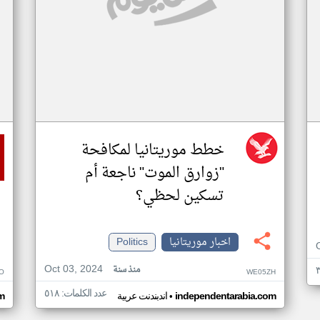
خطط موريتانيا لمكافحة
"زوارق الموت" ناجعة أم
تسكين لحظي؟
اخبار موريتانيا
Politics
Oct 03, 2024
منذ سنة
O
WE05ZH
عدد الكلمات: ٥١٨
•
independentarabia.com
اندبندنت عربية
m