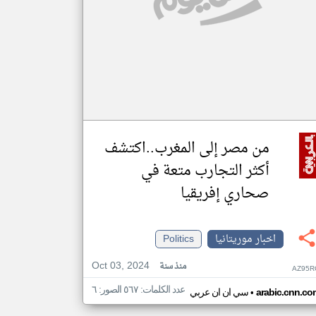
من مصر إلى المغرب..اكتشف
أكثر التجارب متعة في
صحاري إفريقيا
اخبار موريتانيا
Politics
Oct 03, 2024
منذ سنة
AZ95R
عدد الكلمات: ٥٦٧ الصور: ٦
•
arabic.cnn.co
سي ان ان عربي