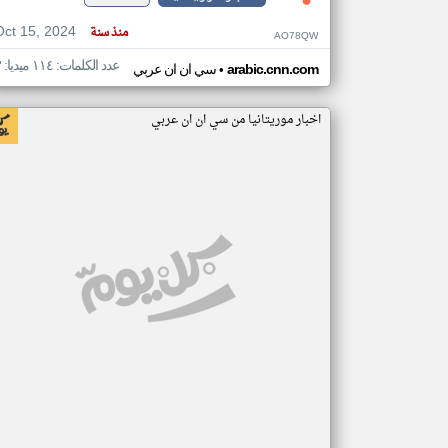
Oct 15, 2024
منذ سنة
AO78QW
عدد الكلمات: ١١٤ ميديا: ٣
•
arabic.cnn.com
سي ان ان عربي
اخبار موريتانيا من سي ان ان عربي