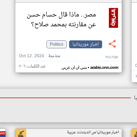
مصر.. ماذا قال حسام حسن
عن مقارنته بمحمد صلاح؟
اخبار موريتانيا
Politics
Oct 12, 2024
منذ سنة
FG17QB
عدد الكلمات: ٢٠٦
•
arabic.cnn.com
سي ان ان عربي
ا
اخبار موريتانيا من اندبندنت عربية