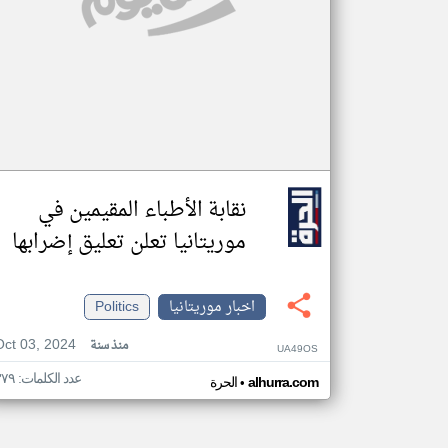
نقابة الأطباء المقيمين في
موريتانيا تعلن تعليق إضرابها
اخبار موريتانيا
Politics
Oct 03, 2024
منذ سنة
UA49OS
عدد الكلمات: ٣٧٩
•
alhurra.com
الحرة