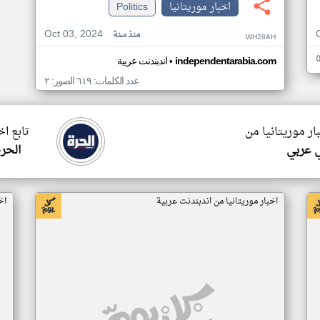
اخبار موريتانيا
Politics
Oct 03, 2024
منذ سنة
WH28AH
•
independentarabia.com
اندبندنت عربية
عدد الكلمات: ٦١٩ الصور: ٢
ار موريتانيا من
تابع اخ
 عربي
الحرة
اخبار موريتانيا من اندبندنت عربية
اخ