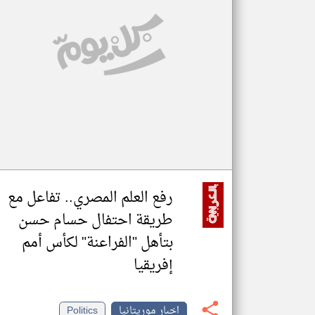
تعبر
المقالات
الموجوده
هنا عن
وجهة
نظر
كاتبيها.
رفع العلم المصري.. تفاعل مع
طريقة احتفال حسام حسن
بتأهل "الفراعنة" لكأس أمم
إفريقيا
اخبار موريتانيا
Politics