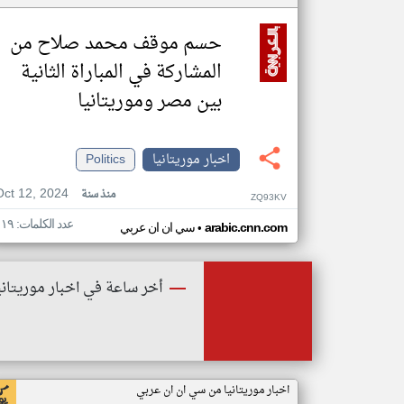
حسم موقف محمد صلاح من
المشاركة في المباراة الثانية
بين مصر وموريتانيا
اخبار موريتانيا
Politics
Oct 12, 2024
منذ سنة
ZQ93KV
عدد الكلمات: ١١٩
•
arabic.cnn.com
سي ان ان عربي
أخر ساعة في اخبار موريتاني
اخبار موريتانيا من سي ان ان عربي