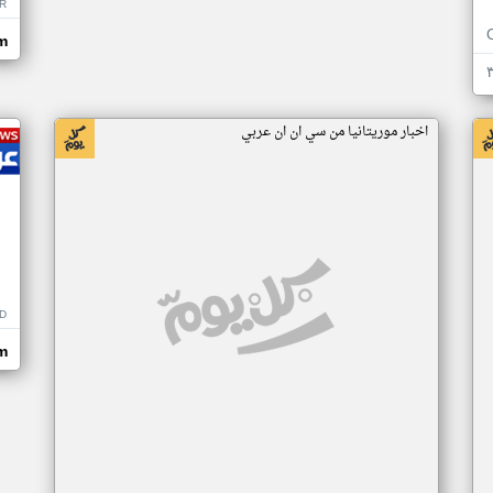
R
m
اخبار موريتانيا من سي ان ان عربي
D
m