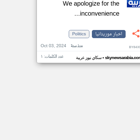
We apologize for the
inconvenience...
اخبار موريتانيا
Politics
Oct 03, 2024
منذ سنة
BY84X
عدد الكلمات: ١
•
skynewsarabia.co
سكاي نيوز عربية