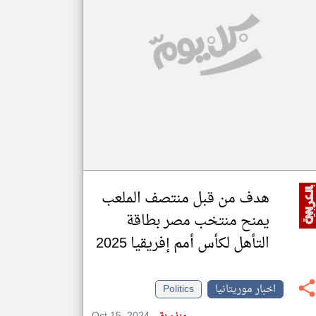
klyoum.com
تغيير الدولة
مصادر الأخبار من موريتانيا
اخبار موريتانيا على مدار الساعة
أهم اخبار موريتانيا العاجلة والمباشرة
هدف من قبل منتصف الملعب
يمنح منتخب مصر بطاقة
التأهل لكأس أمم إفريقيا 2025
اخبار موريتانيا
Politics