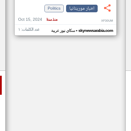
اخبار موريتانيا
Politics
Oct 15, 2024
منذ سنة
XF30UM
عدد الكلمات: ١
•
skynewsarabia.com
سكاي نيوز عربية